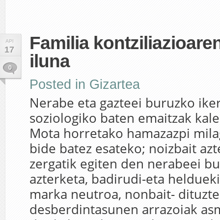
Familia kontziliazioare
API
17
iluna
0
Posted in
Gizartea
Nerabe eta gazteei buruzko ike
soziologiko baten emaitzak kaler
Mota horretako hamazazpi milag
bide batez esateko; noizbait az
zergatik egiten den nerabeei b
azterketa, badirudi-eta heldueki
marka neutroa, nonbait- dituzt
desberdintasunen arrazoiak asm