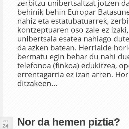
zerbitzu unibertsaltzat jotzen d
behinik behin Europar Batasune
nahiz eta estatubatuarrek, zerb
kontzeptuaren oso zale ez izaki,
unibertsala esatea nahiago dut
da azken batean. Herrialde hori
bermatu egin behar du nahi d
telefonoa (finkoa) edukitzea, o
errentagarria ez izan arren. Hor
ditzakeen...
Nor da hemen piztia?
API
24