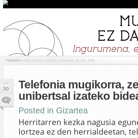
Data honetan egindako artikuluak: apirila, 2008
Hasiera
»
Telefonia mugikorra, ze
API
30
unibertsal izateko bid
0
Posted in
Gizartea
Herritarren kezka nagusia egun
lortzea ez den herrialdeetan, te