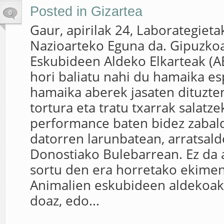
Posted in
Gizartea
0
Gaur, apirilak 24, Laborategiet
Nazioarteko Eguna da. Gipuzko
Eskubideen Aldeko Elkarteak (A
hori baliatu nahi du hamaika e
hamaika aberek jasaten dituzte
tortura eta tratu txarrak salatze
performance baten bidez zabal
datorren larunbatean, arratsal
Donostiako Bulebarrean. Ez da 
sortu den era horretako ekimen
Animalien eskubideen aldekoak
doaz, edo...