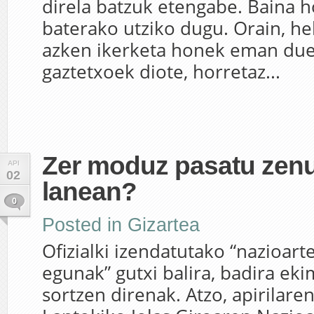
direla batzuk etengabe. Baina h
baterako utziko dugu. Orain, he
azken ikerketa honek eman due
gaztetxoek diote, horretaz...
Zer moduz pasatu zenu
API
02
lanean?
0
Posted in
Gizartea
Ofizialki izendatutako “nazioart
egunak” gutxi balira, badira ek
sortzen direnak. Atzo, apirilaren