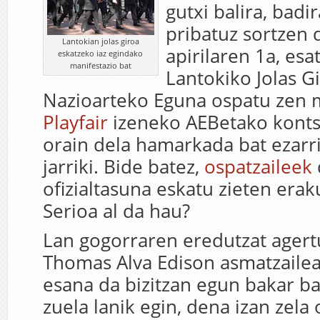
gutxi balira, bad
pribatuz sortzen d
Lantokian jolas giroa
apirilaren 1a, esa
eskatzeko iaz egindako
manifestazio bat
Lantokiko Jolas G
Nazioarteko Eguna ospatu zen
Playfair
izeneko AEBetako konts
orain dela hamarkada bat ezarri
jarriki. Bide batez,
ospatzaileek
ofizialtasuna eskatu zieten era
Serioa al da hau?
Lan gogorraren eredutzat agert
Thomas Alva Edison asmatzailea
esana da bizitzan egun bakar ba
zuela lanik egin, dena izan zela