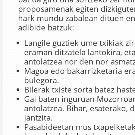
proposamenak egiten dizkiguten
hark mundu zabalean dituen e
adibide batzuk:
Langile guztiek ume txikiak zi
eraman ditzatela lantokira, et
antolatzea nor den nor asmat
Magoa edo bakarrizketaria e
bulegora.
Bilerak txiste sorta batez hast
Gai baten inguruan Mozorroa
antolatzea. Bihar, esaterako, 
jantzita.
Pasabideetan mus txapelketa