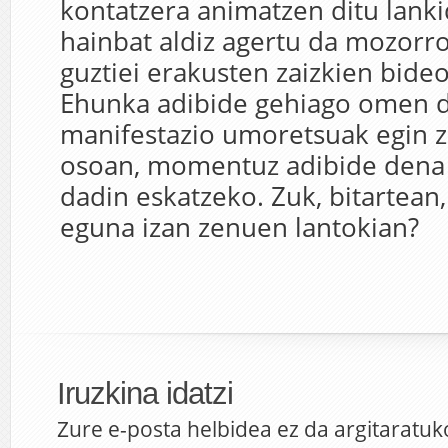
kontatzera animatzen ditu lanki
hainbat aldiz agertu da mozorro
guztiei erakusten zaizkien bideo
Ehunka adibide gehiago omen da
manifestazio umoretsuak egin 
osoan, momentuz adibide dena 
dadin eskatzeko. Zuk, bitartea
eguna izan zenuen lantokian?
Iruzkina idatzi
Zure e-posta helbidea ez da argitaratuk