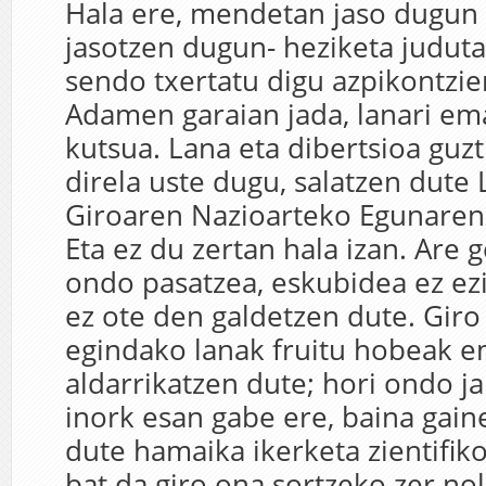
Hala ere, mendetan jaso dugun 
jasotzen dugun- heziketa juduta
sendo txertatu digu azpikontzie
Adamen garaian jada, lanari em
kutsua. Lana eta dibertsioa guz
direla uste dugu, salatzen dute 
Giroaren Nazioarteko Egunaren 
Eta ez du zertan hala izan. Are 
ondo pasatzea, eskubidea ez ezi
ez ote den galdetzen dute. Gir
egindako lanak fruitu hobeak e
aldarrikatzen dute; hori ondo j
inork esan gabe ere, baina gain
dute hamaika ikerketa zientifik
bat da giro ona sortzeko zer no