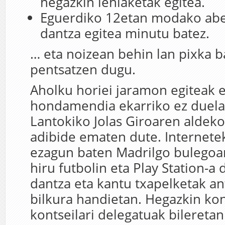
hegazkin lehiaketak egitea.
Eguerdiko 12etan modako abe
dantza egitea minutu batez.
… eta noizean behin lan pixka ba
pentsatzen dugu.
Aholku horiei jaramon egiteak 
hondamendia ekarriko ez duela
Lantokiko Jolas Giroaren aldek
adibide ematen dute. Internetek
ezagun baten Madrilgo bulegoa
hiru futbolin eta Play Station-a 
dantza eta kantu txapelketak an
bilkura handietan. Hegazkin ko
kontseilari delegatuak bileretan