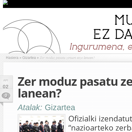
Zer moduz pasatu zenuen atzo lanean?
Hasiera
»
Gizartea
»
Zer moduz pasatu z
API
02
lanean?
0
Atalak:
Gizartea
Ofizialki izendatu
“nazioarteko zerb