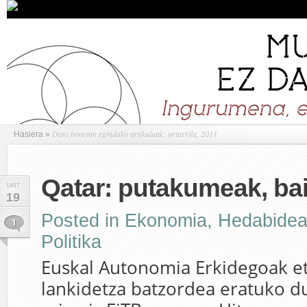
Data honetan egindako artikuluak: urtarrila, 2011
Hasiera
»
Qatar: putakumeak, ba
URT
19
Posted in
Ekonomia
,
Hedabide
1
Politika
Euskal Autonomia Erkidegoak e
lankidetza batzordea eratuko du