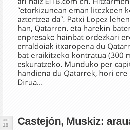
ari naiz EiTB.com-en. Hitzarme
“etorkizunean eman litezkeen k
aztertzea da”. Patxi Lopez lehe
han, Qatarren, eta harekin bate
enpresako hainbat ordezkari er
erraldoiak itxaropena du Qatar
bat eraikitzeko kontratua (300 m
eskuratzeko. Munduko per capit
handiena du Qatarrek, hori ere i
Dirua...
Castejón, Muskiz: arau
URT
18