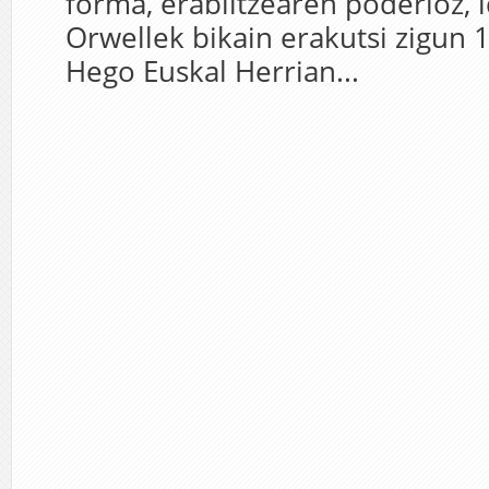
forma, erabiltzearen poderioz, i
Orwellek bikain erakutsi zigun 
Hego Euskal Herrian...