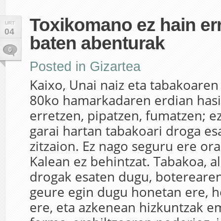
Toxikomano ez hain err
URT
04
baten abenturak
0
Posted in
Gizartea
Kaixo, Unai naiz eta tabakoare
80ko hamarkadaren erdian hasi
erretzen, pipatzen, fumatzen; e
garai hartan tabakoari droga es
zitzaion. Ez nago seguru ere ora
Kalean ez behintzat. Tabakoa, a
drogak esaten dugu, boterearen
geure egin dugu honetan ere, 
ere, eta azkenean hizkuntzak e