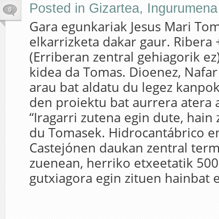
Posted in
Gizartea
,
Ingurumena
0
Gara egunkariak Jesus Mari To
elkarrizketa dakar gaur. Ribera
(Erriberan zentral gehiagorik e
kidea da Tomas. Dioenez, Nafa
arau bat aldatu du legez kanpok
den proiektu bat aurrera atera a
“Iragarri zutena egin dute, hain 
du Tomasek. Hidrocantábrico e
Castejónen daukan zentral term
zuenean, herriko etxeetatik 50
gutxiagora egin zituen hainbat e