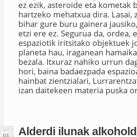
ez ezik, asteroide eta kometak 
hartzeko mehatxua dira. Lasai, 
bihar gure buru gainera jausiko,
etzi ere ez. Segurua da, ordea,
espaziotik iritsitako objektuek 
planeta hau, iraganean hamaika 
bezala. Itxuraz nahiko urrun da
hori, baina badaezpada espazio
hainbat zientzialari, Lurrarentz
izan daitekeen materia puska or
Alderdi ilunak alkohol
UZT
04