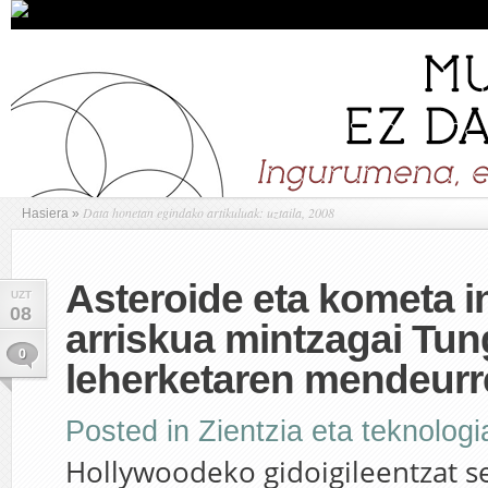
Data honetan egindako artikuluak: uztaila, 2008
Hasiera
»
Asteroide eta kometa 
UZT
08
arriskua mintzagai Tu
0
leherketaren mendeur
Posted in
Zientzia eta teknologi
Hollywoodeko gidoigileentzat s