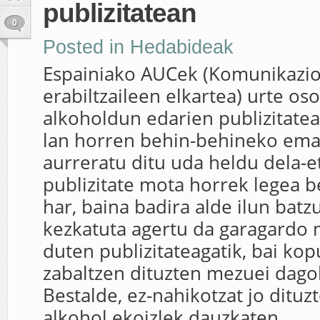
publizitatean
0
Posted in
Hedabideak
Espainiako AUCek (Komunikazi
erabiltzaileen elkartea) urte o
alkoholdun edarien publizitatea
lan horren behin-behineko ema
aurreratu ditu uda heldu dela-e
publizitate mota horrek legea b
har, baina badira alde ilun batz
kezkatuta agertu da garagardo 
duten publizitateagatik, bai kop
zabaltzen dituzten mezuei dago
Bestalde, ez-nahikotzat jo dituz
alkohol ekoizlek dauzkaten...