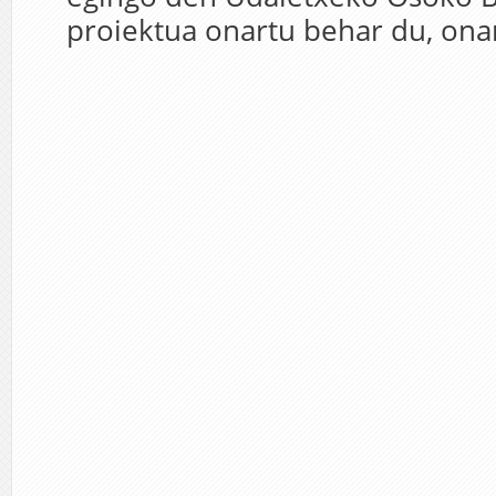
proiektua onartu behar du, onar