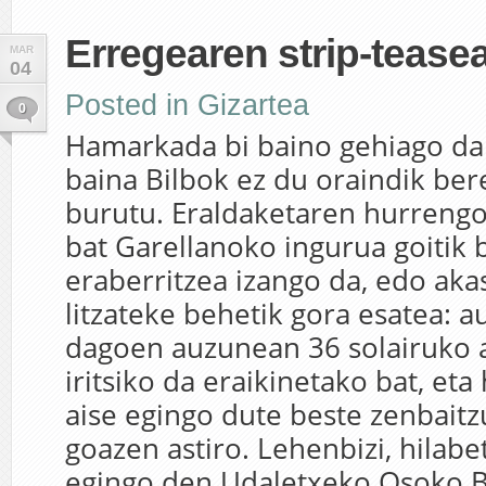
Erregearen strip-tease
MAR
04
Posted in
Gizartea
0
Hamarkada bi baino gehiago da
baina Bilbok ez du oraindik be
burutu. Eraldaketaren hurrengo
bat Garellanoko ingurua goitik
eraberritzea izango da, edo ak
litzateke behetik gora esatea: a
dagoen auzunean 36 solairuko 
iritsiko da eraikinetako bat, eta
aise egingo dute beste zenbaitz
goazen astiro. Lehenbizi, hilab
egingo den Udaletxeko Osoko B