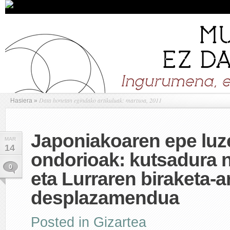
Data honetan egindako artikuluak: martxoa, 2011
Hasiera
»
Japoniakoaren epe luz
MAR
14
ondorioak: kutsadura 
0
eta Lurraren biraketa-a
desplazamendua
Posted in
Gizartea