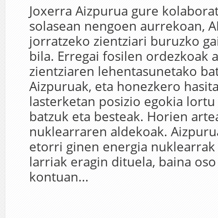
Joxerra Aizpurua gure kolaborat
solasean nengoen aurrekoan, 
jorratzeko zientziari buruzko ga
bila. Erregai fosilen ordezkoak 
zientziaren lehentasunetako bat
Aizpuruak, eta honezkero hasit
lasterketan posizio egokia lortu
batzuk eta besteak. Horien arte
nuklearraren aldekoak. Aizpurua
etorri ginen energia nuklearrak 
larriak eragin dituela, baina oso 
kontuan...