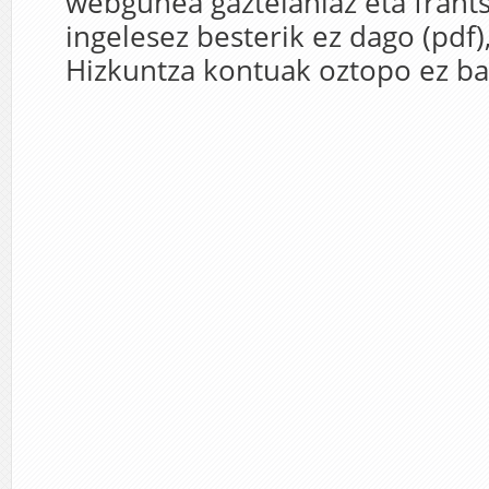
webgunea gaztelaniaz eta frants
ingelesez besterik ez dago (pdf)
Hizkuntza kontuak oztopo ez bad