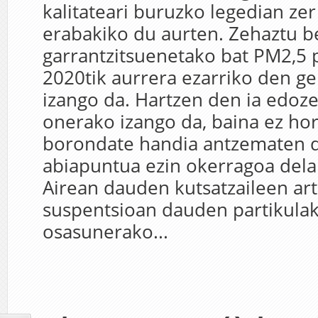
kalitateari buruzko legedian zer
erabakiko du aurten. Zehaztu 
garrantzitsuenetako bat PM2,5 p
2020tik aurrera ezarriko den g
izango da. Hartzen den ia edoze
onerako izango da, baina ez ho
borondate handia antzematen d
abiapuntua ezin okerragoa dela
Airean dauden kutsatzaileen art
suspentsioan dauden partikulak
osasunerako...