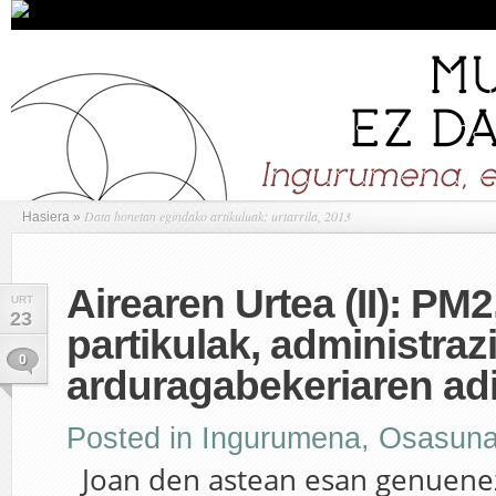
Data honetan egindako artikuluak: urtarrila, 2013
Hasiera
»
Airearen Urtea (II): PM2
URT
23
partikulak, administraz
0
arduragabekeriaren adi
Posted in
Ingurumena
,
Osasun
Joan den astean esan genuenez