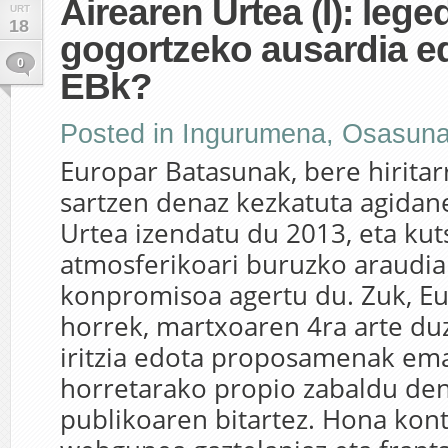
Airearen Urtea (I): lege
URT
18
gogortzeko ausardia e
0
EBk?
Posted in
Ingurumena
,
Osasun
Europar Batasunak, bere hiritar
sartzen denaz kezkatuta agidan
Urtea izendatu du 2013, eta ku
atmosferikoari buruzko araudi
konpromisoa agertu du. Zuk, Eu
horrek, martxoaren 4ra arte du
iritzia edota proposamenak em
horretarako propio zabaldu den
publikoaren bitartez. Hona kon