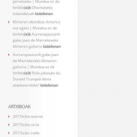
jarraitzeko | Mundua ez da
biribila
(e)k
Oharkabeko
eskandaluak
bidalketan
Klimaren akordioa: America
out again | Mundua ez da
biribila
(e)k
Aurrerapausorik
gabe joan da Marrakexeko
klimaren gailurra
bidalketan
Aurrerapausorik gabe joan
da Marrakexeko klimaren
gailurra | Mundua ez da
biribila
(e)k
Nola jokatuko du
Donald Trumpek klima
aldaketarekiko?
bidalketan
ARTXIBOAK
2017(e)ko azaroa
2017(e)ko urria
2017(e)ko iraila