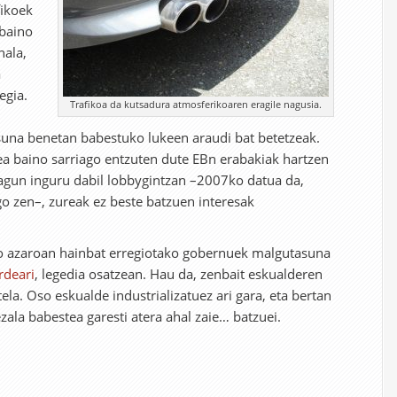
fikoek
 baino
hala,
a
egia.
Trafikoa da kutsadura atmosferikoaren eragile nagusia.
asuna benetan babestuko lukeen araudi bat betetzeak.
ea baino sarriago entzuten dute EBn erabakiak hartzen
lagun inguru dabil lobbygintzan –2007ko datua da,
o zen–, zureak ez beste batzuen interesak
ko azaroan hainbat erregiotako gobernuek malgutasuna
rdeari
, legedia osatzean. Hau da, zenbait eskualderen
ela. Oso eskualde industrializatuez ari gara, eta bertan
zala babestea garesti atera ahal zaie… batzuei.