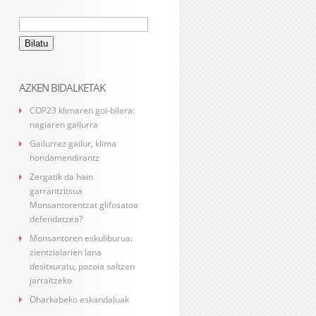
Bilatu:
AZKEN BIDALKETAK
COP23 klimaren goi-bilera:
nagiaren gailurra
Gailurrez gailur, klima
hondamendirantz
Zergatik da hain
garrantzitsua
Monsantorentzat glifosatoa
defendatzea?
Monsantoren eskuliburua:
zientzialarien lana
desitxuratu, pozoia saltzen
jarraitzeko
Oharkabeko eskandaluak