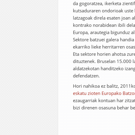
da gogoratzea, ikerketa zienti
kutsaduraren ondorioak uste
latzagoak direla esaten joan a
kontrako norabidean ibili del
Europa, arautegia bigunduz al
Sektore batzuei galera handia
ekarriko lieke herritarren os
Eta sektore horien ahotsa zur
dituztenek. Bruselan 15.000 
aldatzekotan handitzeko izang
defendatzen.
Hori nahikoa ez balitz, 2011
eskatu zioten Europako Batzo
ezaugarriak kontuan har zitzat
bizi direnen osasuna behar be