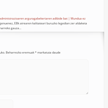
k, administrazioaren arguragabekeriaren adibide bat | Mundua ez
n genuenez, EBk airearen kalitateari buruzko legedian zer aldaketa
eharreko gauza…
uko.
Beharrezko eremuak
*
markatuta daude