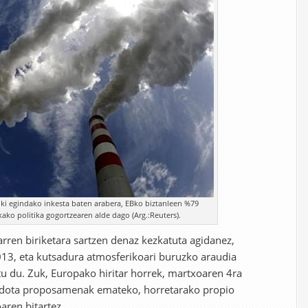
ki egindako inkesta baten arabera, EBko biztanleen %79
ako politika gogortzearen alde dago (Arg.:Reuters).
arren biriketara sartzen denaz kezkatuta agidanez,
013, eta kutsadura atmosferikoari buruzko araudia
 du. Zuk, Europako hiritar horrek, martxoaren 4ra
a edota proposamenak emateko, horretarako propio
aren bitartez.