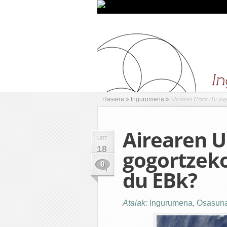
Airearen Urtea (I): le
Hasiera
»
Ingurumena
»
Airearen Ur
URT
18
gogortzeko
0
du EBk?
Atalak:
Ingurumena
,
Osasun