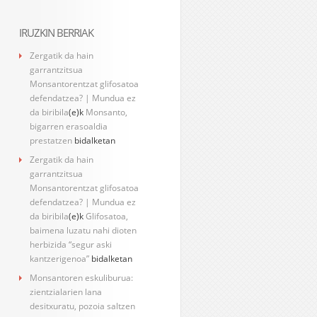
IRUZKIN BERRIAK
Zergatik da hain
garrantzitsua
Monsantorentzat glifosatoa
defendatzea? | Mundua ez
da biribila
(e)k
Monsanto,
bigarren erasoaldia
prestatzen
bidalketan
Zergatik da hain
garrantzitsua
Monsantorentzat glifosatoa
defendatzea? | Mundua ez
da biribila
(e)k
Glifosatoa,
baimena luzatu nahi dioten
herbizida “segur aski
kantzerigenoa”
bidalketan
Monsantoren eskuliburua:
zientzialarien lana
desitxuratu, pozoia saltzen