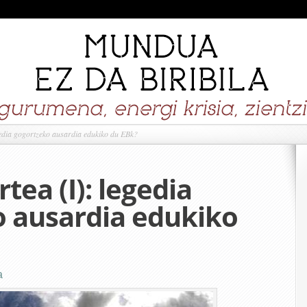
gedia gogortzeko ausardia edukiko du EBk?
tea (I): legedia
 ausardia edukiko
a