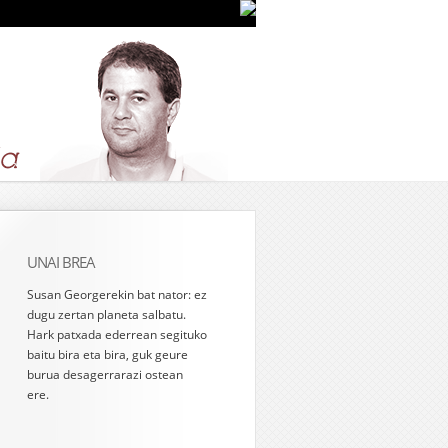
UNAI BREA
Susan Georgerekin bat nator: ez
dugu zertan planeta salbatu.
Hark patxada ederrean segituko
baitu bira eta bira, guk geure
burua desagerrarazi ostean
ere.