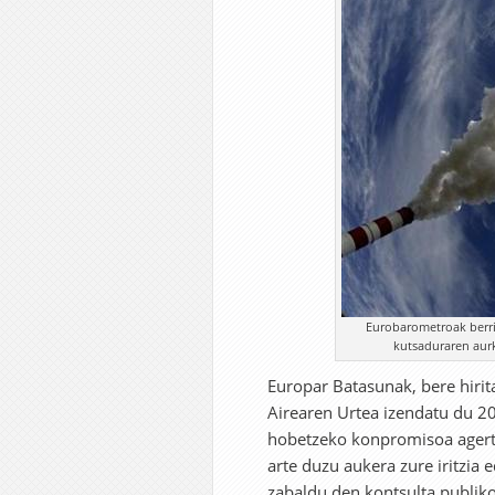
Eurobarometroak berri
kutsaduraren aurk
Europar Batasunak, bere hirit
Airearen Urtea izendatu du 2
hobetzeko konpromisoa agertu
arte duzu aukera zure iritzi
zabaldu den kontsulta publiko