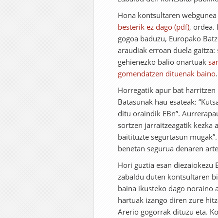
Hona kontsultaren webgune
besterik ez dago (pdf)
, ordea.
gogoa baduzu, Europako Batzo
araudiak erroan duela gaitza: 
gehienezko balio onartuak
sa
gomendatzen dituenak baino
.
Horregatik apur bat harritzen
Batasunak hau esateak: “Kutsa
ditu oraindik EBn”. Aurrerapa
sortzen jarraitzeagatik kezka
baitituzte segurtasun mugak”.
benetan segurua denaren arte
Hori guztia esan diezaiokezu 
zabaldu duten kontsultaren bi
baina ikusteko dago noraino a
hartuak izango diren zure hitz
Arerio gogorrak dituzu eta. 