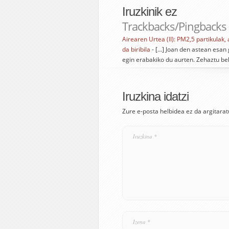
Iruzkinik ez
Trackbacks/Pingbacks
Airearen Urtea (II): PM2,5 partikula
da biribila
- [...] Joan den astean esa
egin erabakiko du aurten. Zehaztu b
Iruzkina idatzi
Zure e-posta helbidea ez da argitarat