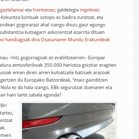
a
gaztelaniaz
eta
frantsesez
; galdetegia
ingelesez
 Hizkuntza kontuak oztopo ez badira zuretzat, eta
rdeari gogorarazi ahal izango diozu gaur egungo
substantzia kutsagarri askorentzat ezarrita dituen
no handiagoak dira Osasunaren Mundu Erakundeak
 nau –hitz gogorragoak ez erabiltzearren– Europar
dura atmosferikoak 350.000 heriotza goiztiar eragiten
usoak eman diren arren kutsatzaile batzuek arazoak
 agertzen du Europako Batzordeak, “maiz gainditzen
 Nola ez da hala izango, EBk segurutzat duenaren eta
an hain tarte zabala egonda?
EBri
tartez,
intzat
ak.
Komeni