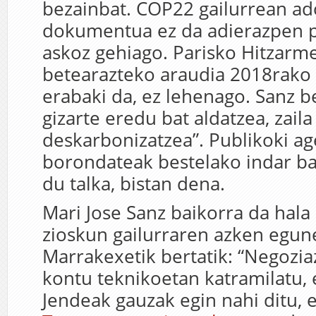
bezainbat. COP22 gailurrean ad
dokumentua ez da adierazpen p
askoz gehiago. Parisko Hitzarm
betearazteko araudia 2018rako 
erabaki da, ez lehenago. Sanz be
gizarte eredu bat aldatzea, zaila
deskarbonizatzea”. Publikoki a
borondateak bestelako indar ba
du talka, bistan dena.
Mari Jose Sanz baikorra da hala
zioskun gailurraren azken egun
Marrakexetik bertatik: “Negozia
kontu teknikoetan katramilatu, 
Jendeak gauzak egin nahi ditu, e