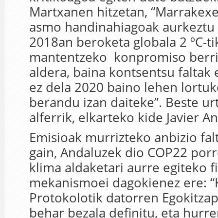
Martxanen hitzetan, “Marrakexe
asmo handinahiagoak aurkeztu b
2018an beroketa globala 2 ºC-t
mantentzeko konpromiso berr
aldera, baina kontsentsu faltak 
ez dela 2020 baino lehen lortuk
berandu izan daiteke”. Beste ur
alferrik, elkarteko kide Javier 
Emisioak murrizteko anbizio falt
gain, Andaluzek dio COP22 porr
klima aldaketari aurre egiteko f
mekanismoei dagokienez ere: “
Protokolotik datorren Egokitza
behar bezala definitu, eta hurr