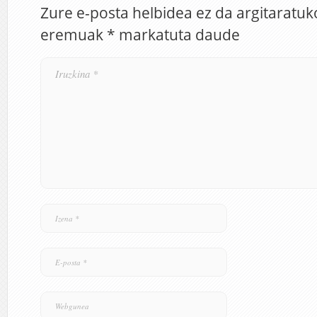
Zure e-posta helbidea ez da argitaratuk
eremuak
*
markatuta daude