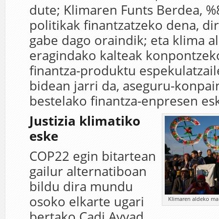
dute; Klimaren Funts Berdea, %
politikak finantzatzeko dena, di
gabe dago oraindik; eta klima a
eragindako kalteak konpontzek
finantza-produktu espekulatzail
bidean jarri da, aseguru-konpai
bestelako finantza-enpresen esk
Justizia klimatiko
eske
COP22 egin bitartean
gailur alternatiboan
bildu dira mundu
osoko elkarte ugari
Klimaren aldeko mar
bertako Cadi Ayyad