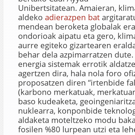
Unibertsitatean. Amaieran, klima
aldeko
adierazpen bat
argitara
mendean beroketa globalak er
ondorioak aipatu eta gero, klim
aurre egiteko gizartearen erald
behar dela azpimarratzen dute.
energia sistemak errotik aldatz
agertzen dira, hala nola foro ofi
proposatzen diren “irtenbide fa
(karbono merkatuak, merkatuan
baso kudeaketa, geoingeniaritza
nuklearra, konponbide teknolog
aldaketa moteltzeko modu baka
fosilen %80 lurpean utzi eta le