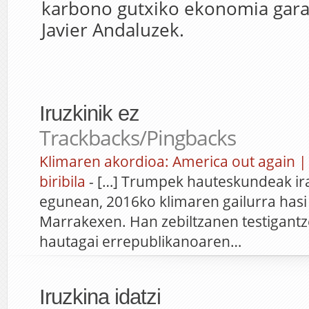
karbono gutxiko ekonomia garat
Javier Andaluzek.
Iruzkinik ez
Trackbacks/Pingbacks
Klimaren akordioa: America out again 
biribila
- […] Trumpek hauteskundeak ira
egunean, 2016ko klimaren gailurra hasi
Marrakexen. Han zebiltzanen testigantze
hautagai errepublikanoaren…
Iruzkina idatzi