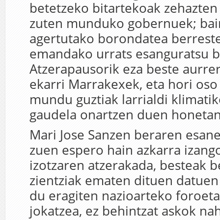
betetzeko bitartekoak zehazten
zuten munduko gobernuek; bain
agertutako borondatea berreste
emandako urrats esanguratsu b
Atzerapausorik eza beste aurre
ekarri Marrakexek, eta hori oso 
mundu guztiak larrialdi klimati
gaudela onartzen duen honetan
Mari Jose Sanzen beraren esanet
zuen espero hain azkarra izango
izotzaren atzerakada, besteak b
zientziak ematen dituen datuen 
du eragiten nazioarteko foroeta
jokatzea, ez behintzat askok na