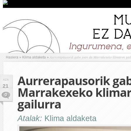
Aurrerapausorik gabe joan da Marrakexeko klimaren gai
Hasiera
»
Klima aldaketa
»
Aurrerapausorik gab
AZA
21
Marrakexeko klima
0
gailurra
Atalak:
Klima aldaketa