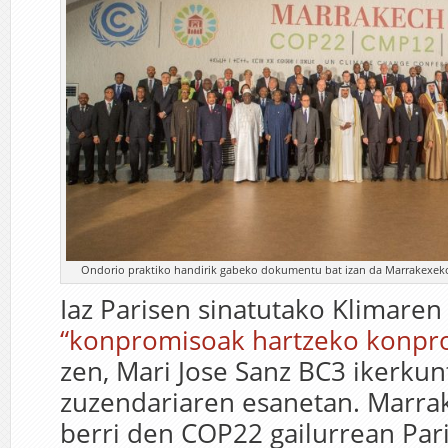
Ondorio praktiko handirik gabeko dokumentu bat izan da Marrakexeko 
Iaz Parisen sinatutako Klimare
“konpromisoak hartzeko konpr
zen, Mari Jose Sanz BC3 ikerkun
zuzendariaren esanetan. Marra
berri den COP22 gailurrean Par