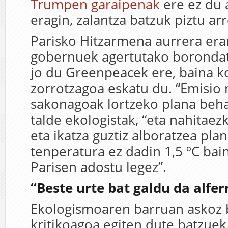
Trumpen garaipenak
ere ez du 
eragin, zalantza batzuk piztu arr
Parisko Hitzarmena aurrera er
gobernuek agertutako borondat
jo du Greenpeacek ere, baina 
zorrotzagoa eskatu du. “Emisio
sakonagoak lortzeko plana beha
talde ekologistak, “eta nahitaez
eta ikatza guztiz alboratzea pla
tenperatura ez dadin 1,5 ºC bai
Parisen adostu legez”.
“Beste urte bat galdu da alfer
Ekologismoaren barruan askoz 
kritikoagoa egiten dute batzuek