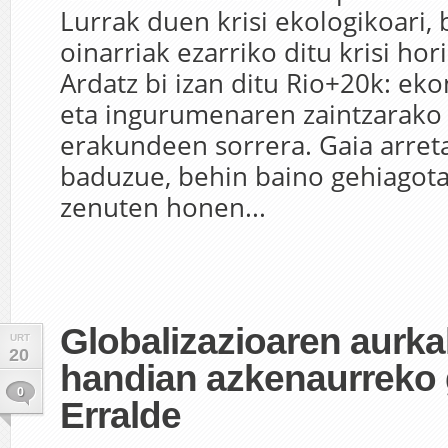
Lurrak duen krisi ekologikoari, 
oinarriak ezarriko ditu krisi hor
Ardatz bi izan ditu Rio+20k: e
eta ingurumenaren zaintzarako
erakundeen sorrera. Gaia arreta
baduzue, behin baino gehiagot
zenuten honen...
Globalizazioaren aurka
URT
20
handian azkenaurreko
0
Erralde