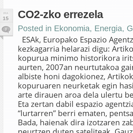
CO2-zko errezela
IRA
15
Posted in
Ekonomia
,
Energia
,
G
0
ESAk, Europako Espazio Agentzi
kezkagarria helarazi digu: Artik
kopurua minimo historikora irit
aurten, 2007an neurtutakoa gaind
albiste honi dagokionez, Artikok
kopuruaren neurketak egin hasi
arte dirauen aroa dela ulertu b
Eta zertan dabil espazio agentzi
“lurtarren” berri ematen, pents
Bada, haienak dira izotzaren za
neurtzen duten sateliteak. Gauza