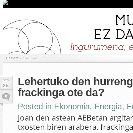
Ekonomia
Hasiera
»
Lehertuko den hurreng
OTS
25
frackinga ote da?
0
Posted in
Ekonomia
,
Energia
,
F
Joan den astean AEBetan argita
txosten biren arabera, fracking