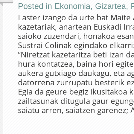
Posted in
Ekonomia
,
Gizartea
,
P
Laster izango da urte bat Maite 
kazetariak, anartean Euskadi Irr
saioko zuzendari, honakoa esan
Sustrai Colinak egindako elkarri
“Niretzat kazetaritza beti izan d
hura kontatzea, baina hori egit
aukera gutxiago daukagu, eta ag
datorrena zurrupatu besterik ez
Egia da geure begiz ikusitakoa 
zailtasunak ditugula gaur egung
saiatu arren, saiatzen garenez; 