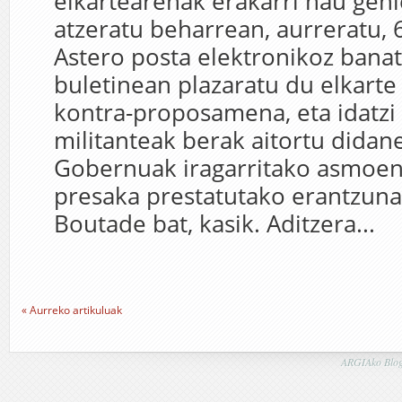
elkartearenak erakarri nau gehi
atzeratu beharrean, aurreratu, 6
Astero posta elektronikoz bana
buletinean plazaratu du elkarte
kontra-proposamena, eta idatzi
militanteak berak aitortu didan
Gobernuak iragarritako asmoen
presaka prestatutako erantzuna 
Boutade bat, kasik. Aditzera...
« Aurreko artikuluak
ARGIAko Blog