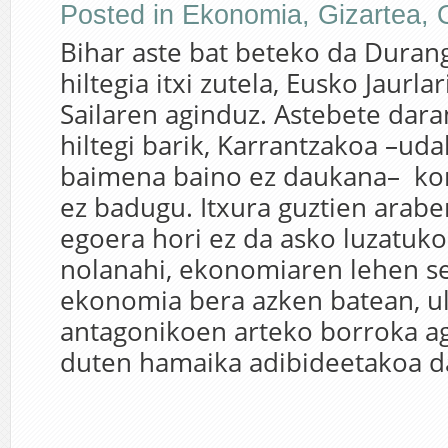
Posted in
Ekonomia
,
Gizartea
,
Bihar aste bat beteko da Duran
hiltegia itxi zutela, Eusko Jaurl
Sailaren aginduz. Astebete dar
hiltegi barik, Karrantzakoa –uda
baimena baino ez daukana– ko
ez badugu. Itxura guztien araber
egoera hori ez da asko luzatuko.
nolanahi, ekonomiaren lehen se
ekonomia bera azken batean, u
antagonikoen arteko borroka a
duten hamaika adibideetakoa da.