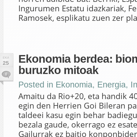
Ingurumen Estatu idazkariak, F
Ramosek, esplikatu zuen zer pla
Ekonomia berdea: bio
EKA
25
buruzko mitoak
0
Posted in
Ekonomia
,
Energia
,
I
Amaitu da Rio+20, eta handik 4
egin den Herrien Goi Bileran pa
taldeei kasu egin behar badiegu,
bezala gaude, okerrago ez esate
Gailurrak ez baitio konponbide