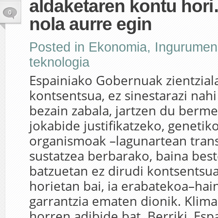
aldaketaren kontu hori
0
nola aurre egin
Posted in
Ekonomia
,
Ingurumen
teknologia
Espainiako Gobernuak zientzial
kontsentsua, ez sinestarazi nah
bezain zabala, jartzen du berme
jokabide justifikatzeko, genetik
organismoak –lagunartean tran
sustatzea berbarako, baina bes
batzuetan ez dirudi kontsentsua
horietan bai, ia erabatekoa–ha
garrantzia ematen dionik. Klim
horren adibide bat. Berriki, Esp