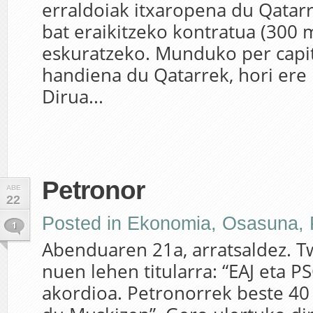
erraldoiak itxaropena du Qatar
bat eraikitzeko kontratua (300 m
eskuratzeko. Munduko per capit
handiena du Qatarrek, hori ere i
Dirua...
Petronor
ABE
22
Posted in
Ekonomia
,
Osasuna
,
1
Abenduaren 21a, arratsaldez. Tw
nuen lehen titularra: “EAJ eta 
akordioa. Petronorrek beste 40 