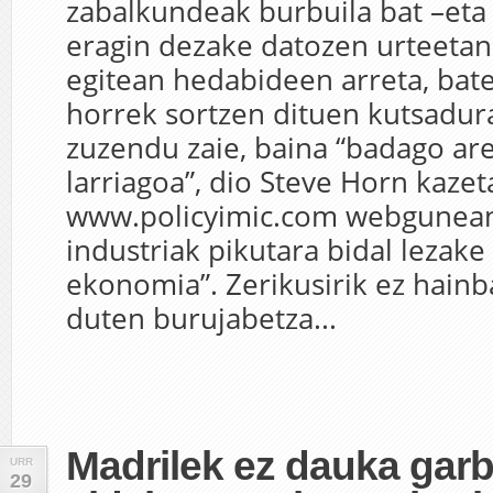
zabalkundeak burbuila bat –eta
eragin dezake datozen urteetan.
egitean hedabideen arreta, bate
horrek sortzen dituen kutsadur
zuzendu zaie, baina “badago a
larriagoa”, dio Steve Horn kazet
www.policyimic.com webgunean
industriak pikutara bidal leza
ekonomia”. Zerikusirik ez hainb
duten burujabetza...
Madrilek ez dauka garb
URR
29