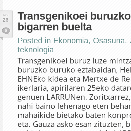
Transgenikoei buruzk
MAI
26
bigarren buelta
0
Posted in
Ekonomia
,
Osasuna
,
teknologia
Transgenikoei buruz luze mintza
buruzko buruko eztabaidan, H
EHNEko kidea eta Mertxe de R
ikerlaria, apirilaren 25eko data
genuen LARRUNen. Zoritxarrez,
nahi baino lehenago eten behar
mahaikide bietako baten konpr
eta. Gauza asko esan zituzten, 