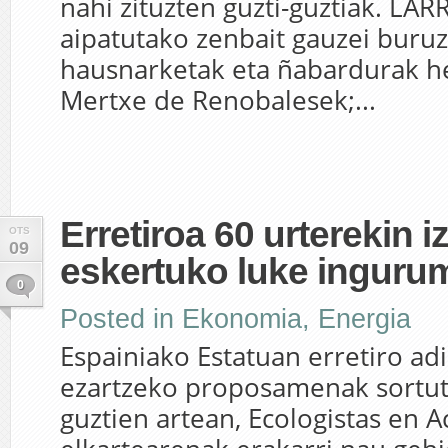
nahi zituzten guzti-guztiak. LA
aipatutako zenbait gauzei buru
hausnarketak eta ñabardurak he
Mertxe de Renobalesek;...
Erretiroa 60 urterekin i
OTS
09
eskertuko luke ingur
0
Posted in
Ekonomia
,
Energia
Espainiako Estatuan erretiro ad
ezartzeko proposamenak sortut
guztien artean, Ecologistas en A