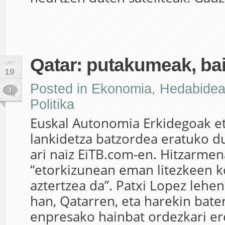
Qatar: putakumeak, ba
URT
19
Posted in
Ekonomia
,
Hedabide
1
Politika
Euskal Autonomia Erkidegoak e
lankidetza batzordea eratuko du
ari naiz EiTB.com-en. Hitzarme
“etorkizunean eman litezkeen k
aztertzea da”. Patxi Lopez lehe
han, Qatarren, eta harekin bate
enpresako hainbat ordezkari er