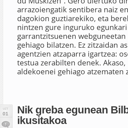
du Muskizen”. Gero ulertuko di
arrazoiengatik sentibera naiz e
dagokion guztiarekiko, eta bere
nintzen gure inguruko egunkari
garrantzitsuenen webguneetan 
gehiago bilatzen. Ez zitzaidan a
agentzien atzaparra igartzea: o
testua zerabilten denek. Akaso,
aldekoenei gehiago atzematen zi
Nik greba egunean Bil
UZT
01
ikusitakoa
1