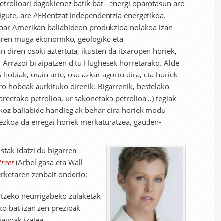
petrolioari dagokienez batik bat– energi oparotasun aro
igute, are AEBentzat independentzia energetikoa.
Ipar Amerikan baliabideon produkzioa nolakoa izan
aren muga ekonomiko, geologiko eta
 diren osoki aztertuta, ikusten da itxaropen horiek,
. Arrazoi bi aipatzen ditu Hughesek horretarako. Alde
s hobiak, orain arte, oso azkar agortu dira, eta horiek
ro hobeak aurkituko direnik. Bigarrenik, bestelako
areetako petrolioa, ur sakonetako petrolioa…) tegiak
rkoz baliabide handiegiak behar dira horiek modu
nezkoa da erregai horiek merkaturatzea, gauden-
stak idatzi du bigarren
treet
(Arbel-gasa eta Wall
rketaren zenbait ondorio:
ortzeko neurrigabeko zulaketak
ko bat izan zen prezioak
iagoak izatea.