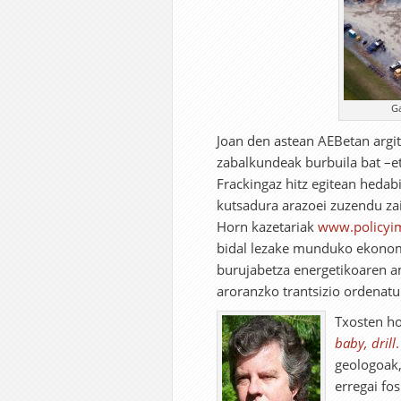
Ga
Joan den astean AEBetan argit
zabalkundeak burbuila bat –e
Frackingaz hitz egitean hedabi
kutsadura arazoei zuzendu zai
Horn kazetariak
www.policyi
bidal lezake munduko ekonomi
burujabetza energetikoaren ame
aroranzko trantsizio ordenatu
Txosten ho
baby, drill
.
geologoak,
erregai fo