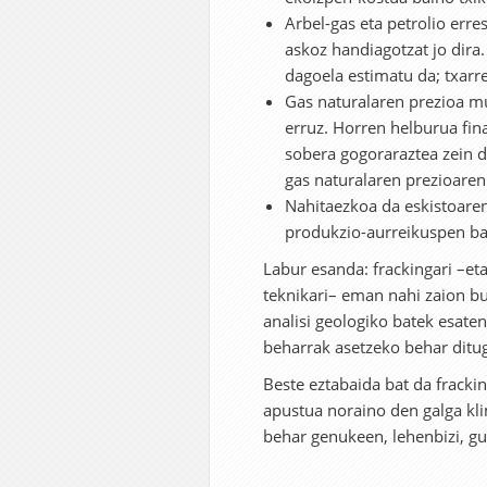
Arbel-gas eta petrolio err
askoz handiagotzat jo dira
dagoela estimatu da; txarr
Gas naturalaren prezioa mu
erruz. Horren helburua fin
sobera gogoraraztea zein d
gas naturalaren prezioaren
Nahitaezkoa da eskistoaren
produkzio-aurreikuspen bai
Labur esanda: frackingari –et
teknikari– eman nahi zaion bu
analisi geologiko batek esaten
beharrak asetzeko behar ditu
Beste eztabaida bat da fracki
apustua noraino den galga kli
behar genukeen, lehenbizi, gu