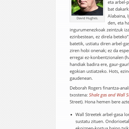
eta arbel-
bat dakark
Alabaina, 
David Hughes.
den, eta h
ingurumenezkoak zeintzuk izan
ezinbestean, ez direla beteko”
batetik, ustiatu diren arbel-ga
ziren hobi onenak; ez da espe
erregai ez-konbentzionalen (h
handiak badira ere, gaur-gau
egokian ustiatzeko. Hots, ezi
gaudenean.
Deborah Rogers finantza-anali
txostena:
Shale gas and Wall S
Street). Hona hemen bere azte
Wall Streetek arbel-gasa l
sustatu zituen. Ondorioeta
ekoizpen-kostua baino txik