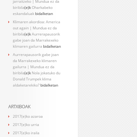
jarraitzeko | Mundua ez da
biribila
(e)k
Oharkabeko
eskandaluak
bidalketan
Klimaren akordioa: America
out again | Mundua ez da
biribila
(e)k
Aurrerapausorik
gabe joan da Marrakexeko
klimaren gailurra
bidalketan
Aurrerapausorik gabe joan
da Marrakexeko klimaren
gailurra | Mundua ez da
biribila
(e)k
Nola jokatuko du
Donald Trumpek klima
aldaketarekiko?
bidalketan
ARTXIBOAK
2017(e)ko azaroa
2017(e)ko urria
2017(e)ko iraila