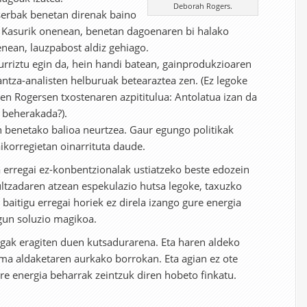
Deborah Rogers.
eserbak benetan direnak baino
. Kasurik onenean, benetan dagoenaren bi halako
enean, lauzpabost aldiz gehiago.
rriztu egin da, hein handi batean, gainprodukzioaren
antza-analisten helburuak betearaztea zen. (Ez legoke
en Rogersen txostenaren azpititulua: Antolatua izan da
 beherakada?).
 benetako balioa neurtzea. Gaur egungo politikak
korregietan oinarrituta daude.
a erregai ez-konbentzionalak ustiatzeko beste edozein
ltzadaren atzean espekulazio hutsa legoke, taxuzko
 baitigu erregai horiek ez direla izango gure energia
gun soluzio magikoa.
ngak eragiten duen kutsadurarena. Eta haren aldeko
ma aldaketaren aurkako borrokan. Eta agian ez ote
re energia beharrak zeintzuk diren hobeto finkatu.