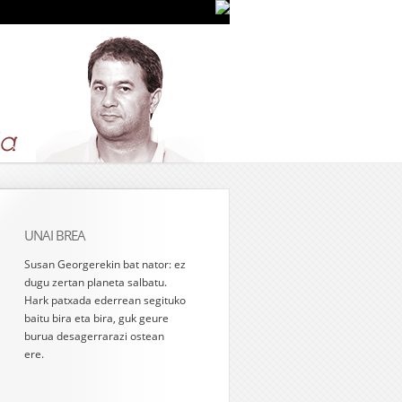
UNAI BREA
Susan Georgerekin bat nator: ez
dugu zertan planeta salbatu.
Hark patxada ederrean segituko
baitu bira eta bira, guk geure
burua desagerrarazi ostean
ere.