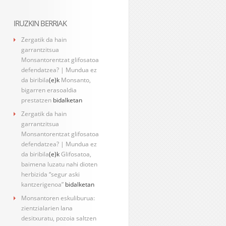
IRUZKIN BERRIAK
Zergatik da hain
garrantzitsua
Monsantorentzat glifosatoa
defendatzea? | Mundua ez
da biribila
(e)k
Monsanto,
bigarren erasoaldia
prestatzen
bidalketan
Zergatik da hain
garrantzitsua
Monsantorentzat glifosatoa
defendatzea? | Mundua ez
da biribila
(e)k
Glifosatoa,
baimena luzatu nahi dioten
herbizida “segur aski
kantzerigenoa”
bidalketan
Monsantoren eskuliburua:
zientzialarien lana
desitxuratu, pozoia saltzen