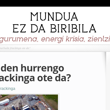
urbuila frackinga ote da?
 den hurrengo
rackinga ote da?
rackinga