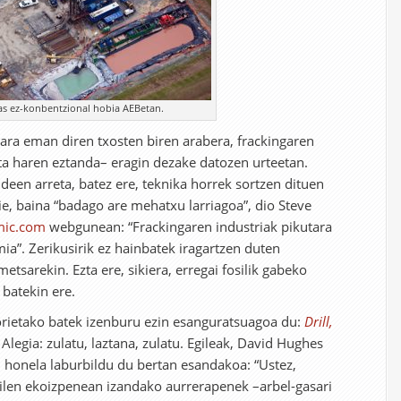
s ez-konbentzional hobia AEBetan.
ara eman diren txosten biren arabera, frackingaren
ta haren eztanda– eragin dezake datozen urteetan.
deen arreta, batez ere, teknika horrek sortzen dituen
e, baina “badago are mehatxu larriagoa”, dio Steve
mic.com
webgunean: “Frackingaren industriak pikutara
a”. Zerikusirik ez hainbatek iragartzen duten
tsarekin. Ezta ere, sikiera, erregai fosilik gabeko
 batekin ere.
rietako batek izenburu ezin esanguratsuagoa du:
Drill,
Alegia: zulatu, laztana, zulatu. Egileak, David Hughes
 honela laburbildu du bertan esandakoa: “Ustez,
silen ekoizpenean izandako aurrerapenek –arbel-gasari