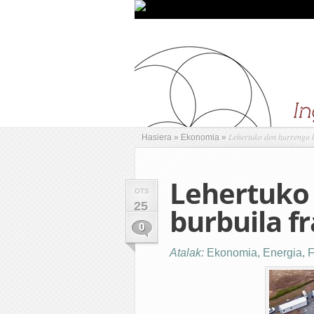
Lehertuko den hurrengo b
Hasiera
»
Ekonomia
»
Lehertuko
OTS
25
burbuila f
0
Atalak:
Ekonomia
,
Energia
,
F