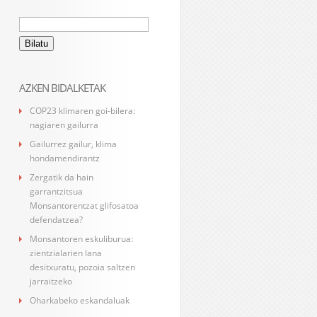
Bilatu:
AZKEN BIDALKETAK
COP23 klimaren goi-bilera:
nagiaren gailurra
Gailurrez gailur, klima
hondamendirantz
Zergatik da hain
garrantzitsua
Monsantorentzat glifosatoa
defendatzea?
Monsantoren eskuliburua:
zientzialarien lana
desitxuratu, pozoia saltzen
jarraitzeko
Oharkabeko eskandaluak