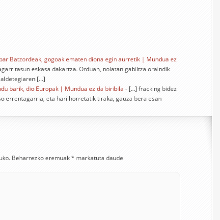
uropar Batzordeak, gogoak ematen diona egin aurretik | Mundua ez
tagarritasun eskasa dakartza. Orduan, nolatan gabiltza oraindik
ldetegiaren [...]
ndu barik, dio Europak | Mundua ez da biribila
- […] fracking bidez
o errentagarria, eta hari horretatik tiraka, gauza bera esan
uko.
Beharrezko eremuak
*
markatuta daude