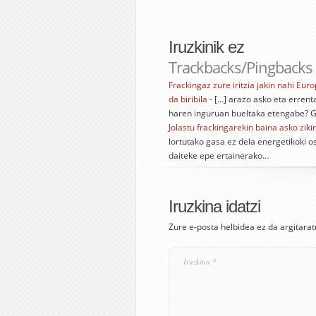
Iruzkinik ez
Trackbacks/Pingbacks
Frackingaz zure iritzia jakin nahi E
da biribila
- [...] arazo asko eta erren
haren inguruan bueltaka etengabe? Ga
Jolastu frackingarekin baina asko ziki
lortutako gasa ez dela energetikoki os
daiteke epe ertainerako…
Iruzkina idatzi
Zure e-posta helbidea ez da argitarat