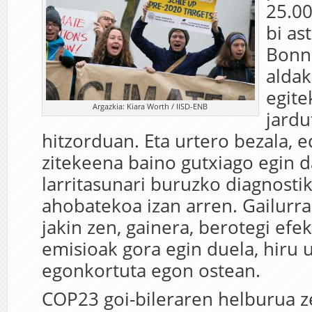
25.00
bi as
Bonn
aldak
egite
Argazkia: Kiara Worth / IISD-ENB
jardu
hitzorduan. Eta urtero bezala, e
zitekeena baino gutxiago egin d
larritasunari buruzko diagnosti
ahobatekoa izan arren. Gailurra
jakin zen, gainera, berotegi efe
emisioak gora egin duela, hiru 
egonkortuta egon ostean.
COP23 goi-bileraren helburua 