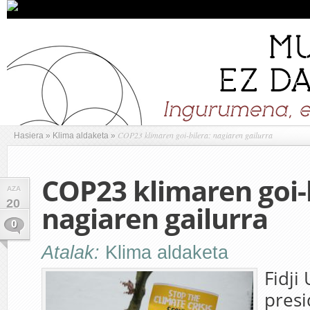
COP23 klimaren goi-bilera: nagiaren gailurra
Hasiera
»
Klima aldaketa
»
COP23 klimaren goi-b
AZA
20
nagiaren gailurra
0
Atalak:
Klima aldaketa
Fidji
presi