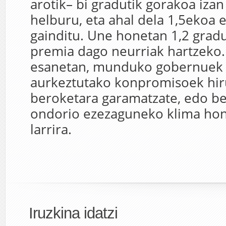
arotik– bi gradutik gorakoa izan
helburu, eta ahal dela 1,5ekoa e
gainditu. Une honetan 1,2 grad
premia dago neurriak hartzeko. 
esanetan, munduko gobernuek
aurkeztutako konpromisoek hi
beroketara garamatzate, edo be
ondorio ezezaguneko klima h
larrira.
Iruzkina idatzi