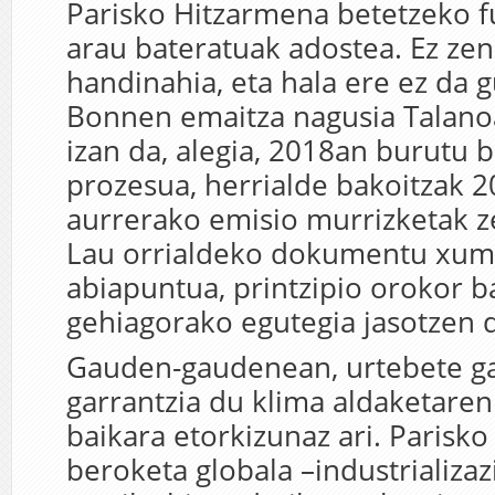
Parisko Hitzarmena betetzeko 
arau bateratuak adostea. Ez zen
handinahia, eta hala ere ez da gu
Bonnen emaitza nagusia Talanoa
izan da, alegia, 2018an burutu
prozesua, herrialde bakoitzak 2
aurrerako emisio murrizketak z
Lau orrialdeko dokumentu xum
abiapuntua, printzipio orokor ba
gehiagorako egutegia jasotzen 
Gauden-gaudenean, urtebete ga
garrantzia du klima aldaketaren
baikara etorkizunaz ari. Parisk
beroketa globala –industrializa