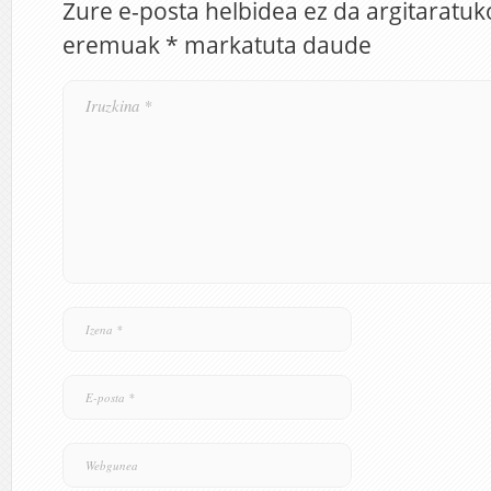
Zure e-posta helbidea ez da argitaratuk
eremuak
*
markatuta daude