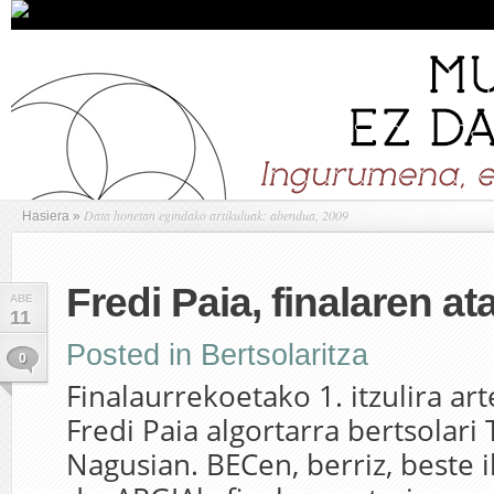
Data honetan egindako artikuluak: abendua, 2009
Hasiera
»
Fredi Paia, finalaren at
ABE
11
Posted in
Bertsolaritza
0
Finalaurrekoetako 1. itzulira art
Fredi Paia algortarra bertsolari
Nagusian. BECen, berriz, beste i