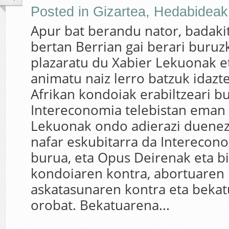
Posted in
Gizartea
,
Hedabideak
Apur bat berandu nator, badakit
bertan Berrian gai berari buruz
plazaratu du Xabier Lekuonak e
animatu naiz lerro batzuk idazte
Afrikan kondoiak erabiltzeari b
Intereconomia telebistan eman
Lekuonak ondo adierazi duenez, 
nafar eskubitarra da Interecon
burua, eta Opus Deirenak eta bi
kondoiaren kontra, abortuaren 
askatasunaren kontra eta bekat
orobat. Bekatuarena...