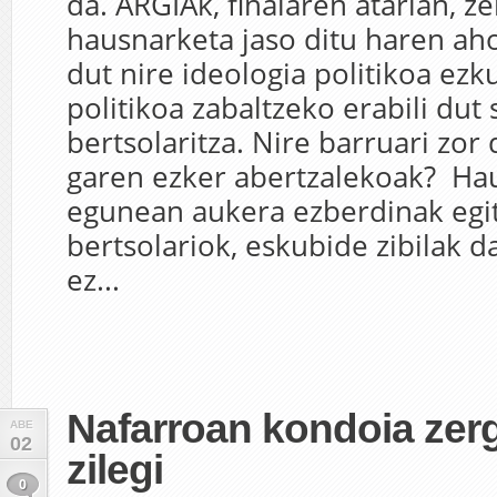
da. ARGIAk, finalaren atarian, z
hausnarketa jaso ditu haren aho
dut nire ideologia politikoa ezk
politikoa zabaltzeko erabili dut 
bertsolaritza. Nire barruari zor
garen ezker abertzalekoak? H
egunean aukera ezberdinak egi
bertsolariok, eskubide zibilak 
ez...
Nafarroan kondoia zerg
ABE
02
zilegi
0