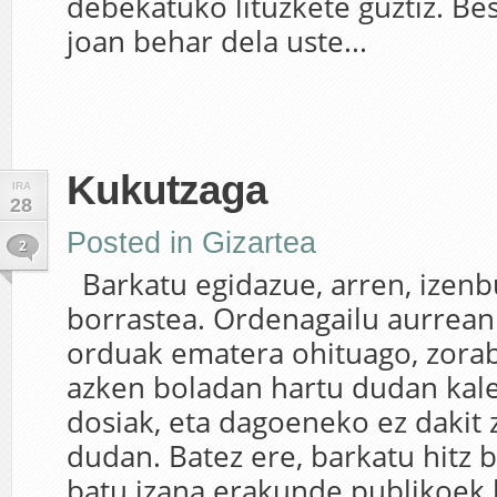
debekatuko lituzkete guztiz. Be
joan behar dela uste...
Kukutzaga
IRA
28
Posted in
Gizartea
2
Barkatu egidazue, arren, izenb
borrastea. Ordenagailu aurrean
orduak ematera ohituago, zorab
azken boladan hartu dudan kale
dosiak, eta dagoeneko ez dakit 
dudan. Batez ere, barkatu hitz 
batu izana erakunde publikoek 