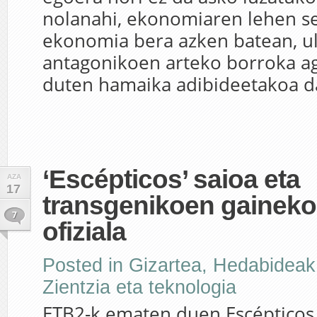
nolanahi, ekonomiaren lehen se
ekonomia bera azken batean, u
antagonikoen arteko borroka a
duten hamaika adibideetakoa da.
‘Escépticos’ saioa eta
AZA
17
transgenikoen gaineko
7
ofiziala
Posted in
Gizartea
,
Hedabideak
Zientzia eta teknologia
ETB2-k ematen duen Escépticos 