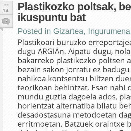
Plastikozko poltsak, b
URR
14
ikuspuntu bat
2
Posted in
Gizartea
,
Ingurumena
Plastikoari buruzko erreportaje
dugu ARGIAn. Aipatu dugu, nola 
bakarreko plastikozko poltsen a
bezain sakon jorratu ez badugu 
nahikoa kontsentsu biltzen duen
teorikoan behintzat. Esan nahi d
mundu guztia dagoela ados, pla
horientzat alternatiba bilatu be
desadostasuna metodoetan dag
erritmoetan. Batzuek oraintxe 