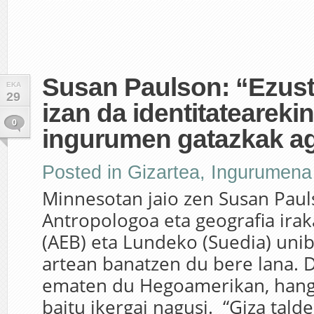
Susan Paulson: “Ezust
EKA
29
izan da identitateareki
0
ingurumen gatazkak ag
Posted in
Gizartea
,
Ingurumena
Minnesotan jaio zen Susan Paul
Antropologoa eta geografia ira
(AEB) eta Lundeko (Suedia) unib
artean banatzen du bere lana. 
ematen du Hegoamerikan, hango
baitu ikergai nagusi. “Giza talde