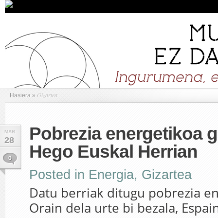
Gizartea
Hasiera
»
Pobrezia energetikoa g
MAR
28
Hego Euskal Herrian
0
Posted in
Energia
,
Gizartea
Datu berriak ditugu pobrezia en
Orain dela urte bi bezala, Espai