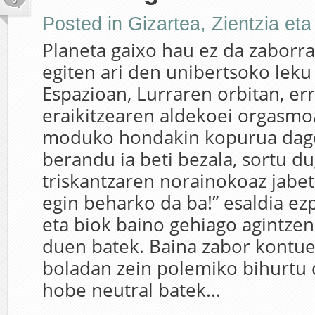
Posted in
Gizartea
,
Zientzia eta
Planeta gaixo hau ez da zaborr
egiten ari den unibertsoko leku
Espazioan, Lurraren orbitan, er
eraikitzearen aldekoei orgasmo
moduko hondakin kopurua dago 
berandu ia beti bezala, sortu d
triskantzaren norainokoaz jabet
egin beharko da ba!” esaldia ez
eta biok baino gehiago agintzen
duen batek. Baina zabor kontu
boladan zein polemiko bihurtu d
hobe neutral batek...