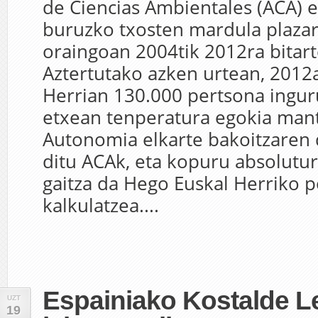
de Ciencias Ambientales (ACA) e
buruzko txosten mardula plazar
oraingoan 2004tik 2012ra bitar
Aztertutako azken urtean, 2012
Herrian 130.000 pertsona ingur
etxean tenperatura egokia man
Autonomia elkarte bakoitzaren
ditu ACAk, eta kopuru absolutur
gaitza da Hego Euskal Herriko p
kalkulatzea....
Espainiako Kostalde L
UZT
19