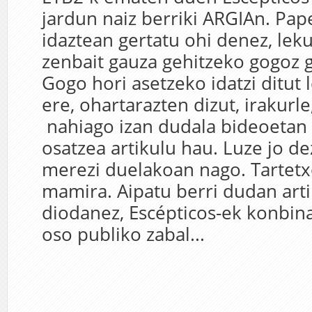
jardun naiz berriki ARGIAn. Pa
idaztean gertatu ohi denez, leku
zenbait gauza gehitzeko gogoz g
Gogo hori asetzeko idatzi ditut 
ere, ohartarazten dizut, irakurl
nahiago izan dudala bideoetan 
osatzea artikulu hau. Luze jo de
merezi duelakoan nago. Tartetx
mamira. Aipatu berri dudan art
diodanez, Escépticos-ek konbina
oso publiko zabal...