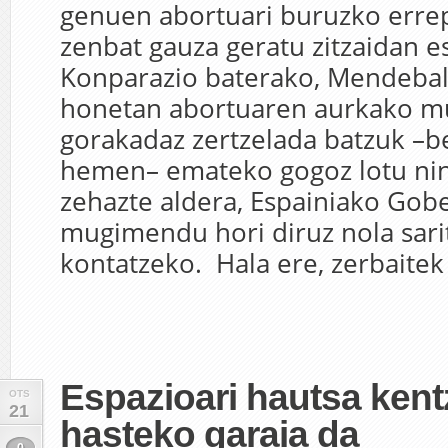
genuen abortuari buruzko errep
zenbat gauza geratu zitzaidan e
Konparazio baterako, Mendebal
honetan abortuaren aurkako 
gorakadaz zertzelada batzuk –b
hemen– emateko gogoz lotu nin
zehazte aldera, Espainiako Gob
mugimendu hori diruz nola sar
kontatzeko. Hala ere, zerbaitek 
Espazioari hautsa ken
OTS
21
hasteko garaia da
0