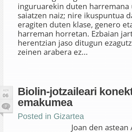
inguruarekin duten harremana 
saiatzen naiz; nire ikuspuntua d
eragiten duten klase, genero et
harreman horretan. Ezbaian jart
herentzian jaso ditugun ezagutz
zeinen arabera ez...
Biolin-jotzaileari kone
AZA
06
emakumea
0
Posted in
Gizartea
Joan den astean Argia