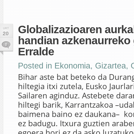
Globalizazioaren aurka
URT
20
handian azkenaurreko
0
Erralde
Posted in
Ekonomia
,
Gizartea
,
Bihar aste bat beteko da Duran
hiltegia itxi zutela, Eusko Jaurl
Sailaren aginduz. Astebete dar
hiltegi barik, Karrantzakoa –uda
baimena baino ez daukana– ko
ez badugu. Itxura guztien araber
egoera hori ez da asko luzatuko.