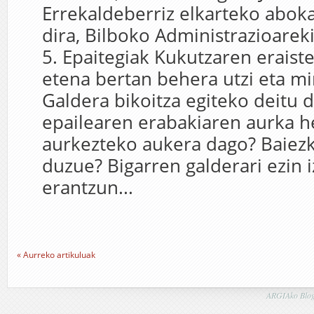
Errekaldeberriz elkarteko abok
dira, Bilboko Administrazioarek
5. Epaitegiak Kukutzaren eraist
etena bertan behera utzi eta mi
Galdera bikoitza egiteko deitu d
epailearen erabakiaren aurka h
aurkezteko aukera dago? Baiez
duzue? Bigarren galderari ezin 
erantzun...
« Aurreko artikuluak
ARGIAko Blog