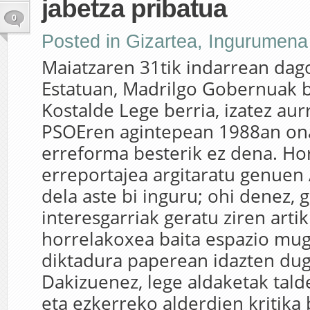
jabetza pribatua
0
Posted in
Gizartea
,
Ingurumena
Maiatzaren 31tik indarrean dag
Estatuan, Madrilgo Gobernuak b
Kostalde Lege berria, izatez au
PSOEren agintepean 1988an on
erreforma besterik ez dena. Ho
erreportajea argitaratu genuen
dela aste bi inguru; ohi denez, 
interesgarriak geratu ziren arti
horrelakoxea baita espazio mu
diktadura paperean idazten du
Dakizuenez, lege aldaketak tald
eta ezkerreko alderdien kritika b