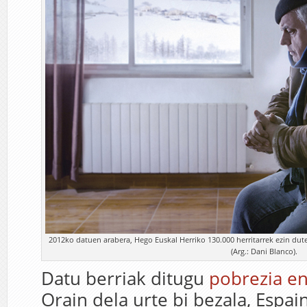
2012ko datuen arabera, Hego Euskal Herriko 130.000 herritarrek ezin d
(Arg.: Dani Blanco).
Datu berriak ditugu
pobrezia en
Orain dela urte bi bezala, Espai