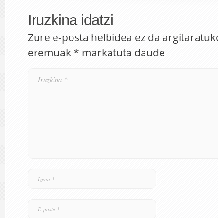
Iruzkina idatzi
Zure e-posta helbidea ez da argitaratuk
eremuak
*
markatuta daude