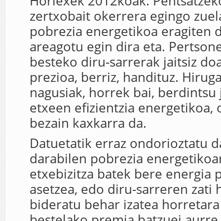
Horiexek 2012koak. Pentsatzek
zertxobait okerrera egingo zuel
pobrezia energetikoa eragiten 
areagotu egin dira eta. Pertson
besteko diru-sarrerak jaitsiz do
prezioa, berriz, handituz. Hirug
nagusiak, horrek bai, berdintsu 
etxeen efizientzia energetikoa, 
bezain kaxkarra da.
Datuetatik erraz ondorioztatu 
darabilen pobrezia energetikoar
etxebizitza batek bere energia 
asetzea, edo diru-sarreren zati 
bideratu behar izatea horretara 
bestelako premia batzuei aurre