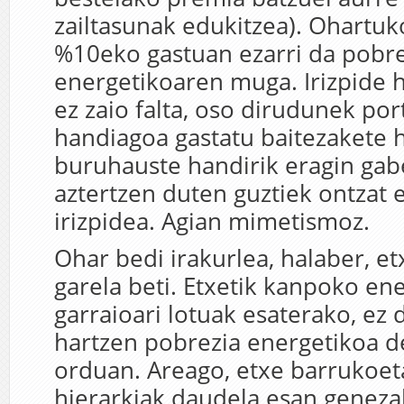
zailtasunak edukitzea). Ohartuk
%10eko gastuan ezarri da pobre
energetikoaren muga. Irizpide ho
ez zaio falta, oso dirudunek por
handiagoa gastatu baitezakete 
buruhauste handirik eragin gabe
aztertzen duten guztiek ontzat
irizpidea. Agian mimetismoz.
Ohar bedi irakurlea, halaber, etx
garela beti. Etxetik kanpoko ene
garraioari lotuak esaterako, ez 
hartzen pobrezia energetikoa d
orduan. Areago, etxe barrukoet
hierarkiak daudela esan geneza