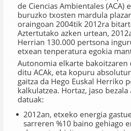
de Ciencias Ambientales (ACA) e
buruzko txosten mardula plazar
oraingoan 2004tik 2012ra bitar
Aztertutako azken urtean, 2012
Herrian 130.000 pertsona ingur
etxean tenperatura egokia man
Autonomia elkarte bakoitzaren
ditu ACAk, eta kopuru absolutur
gaitza da Hego Euskal Herriko p
kalkulatzea. Hortaz, jaso bezala
datuak:
2012an, etxeko energia gastue
sarreren %10 baino gehiago er