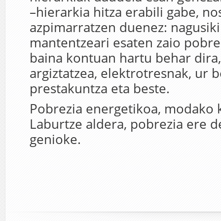
–hierarkia hitza erabili gabe, no
azpimarratzen duenez: nagusiki
mantentzeari esaten zaio pobre
baina kontuan hartu behar dira,
argiztatzea, elektrotresnak, ur 
prestakuntza eta beste.
Pobrezia energetikoa, modako 
Laburtze aldera, pobrezia ere d
genioke.