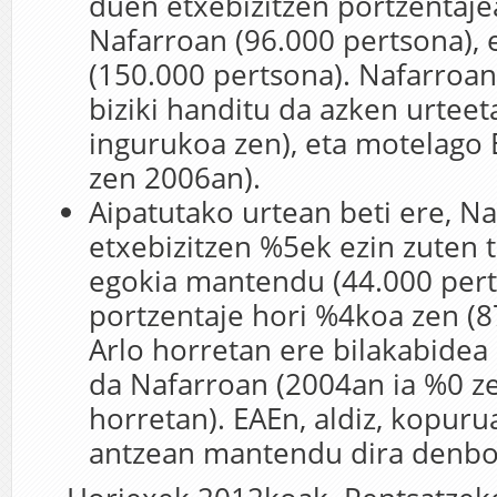
duen etxebizitzen portzentaj
Nafarroan (96.000 pertsona),
(150.000 pertsona). Nafarroa
biziki handitu da azken urtee
ingurukoa zen), eta motelago
zen 2006an).
Aipatutako urtean beti ere, N
etxebizitzen %5ek ezin zuten 
egokia mantendu (44.000 pert
portzentaje hori %4koa zen (8
Arlo horretan ere bilakabidea
da Nafarroan (2004an ia %0 z
horretan). EAEn, aldiz, kopuru
antzean mantendu dira denbor