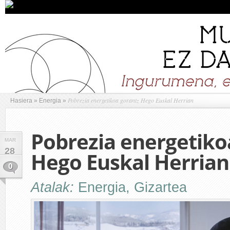
Pobrezia energetikoa gorantz Hego Euskal Herrian
Hasiera
»
Energia
»
Pobrezia energetiko
MAR
28
Hego Euskal Herrian
0
Atalak:
Energia
,
Gizartea