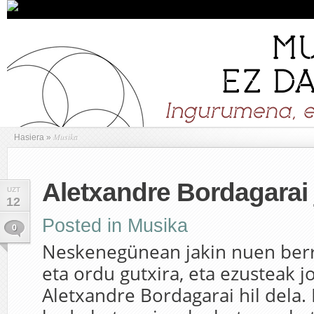
Musika
Hasiera
»
Aletxandre Bordagarai 
UZT
12
Posted in
Musika
0
Neskenegünean jakin nuen berri
eta ordu gutxira, eta ezusteak j
Aletxandre Bordagarai hil dela. 