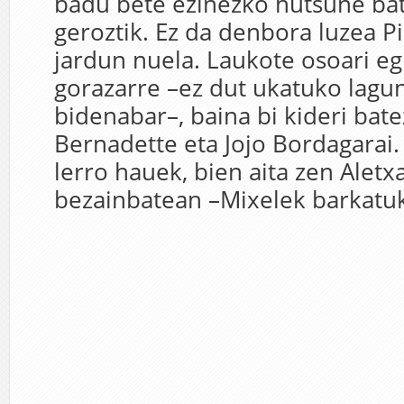
badu bete ezinezko hutsune bat
geroztik. Ez da denbora luzea Pil
jardun nuela. Laukote osoari eg
gorazarre –ez dut ukatuko lagun
bidenabar–, baina bi kideri bate
Bernadette eta Jojo Bordagarai.
lerro hauek, bien aita zen Alet
bezainbatean –Mixelek barkatuk