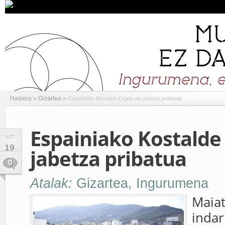
Espainiako Kostalde Legea eta jabetza pribatua
Hasiera
»
Gizartea
»
Espainiako Kostalde
UZT
19
jabetza pribatua
0
Atalak:
Gizartea
,
Ingurumena
Maiat
indar