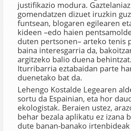
justifikazio modura. Gaztelaniaz
gomendatzen dizuet iruzkin guzt
funtsean, blogaren egilearen e
kideen –edo haien pentsamolde
duten pertsonen– arteko tenis 
baina interesgarria da, bakoitza
argitzeko balio duena behintzat
Iturribarria eztabaidan parte ha
duenetako bat da.
Lehengo Kostalde Legearen ald
sortu da Espainian, eta hor dau
ekologistak. Beraien ustez, araz
behar bezala aplikatu ez izana b
dute banan-banako irtenbideak 