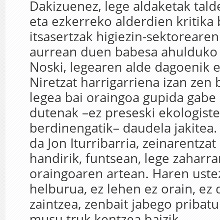
Dakizuenez, lege aldaketak tald
eta ezkerreko alderdien kritika 
itsasertzak higiezin-sektoreare
aurrean duen babesa ahulduko
Noski, legearen alde dagoenik 
Niretzat harrigarriena izan zen
legea bai oraingoa gupida gabe 
dutenak –ez preseski ekologiste
berdinengatik– daudela jakitea.
da Jon Iturribarria, zeinarentzat
handirik, funtsean, lege zaharra
oraingoaren artean. Haren uste
helburua, ez lehen ez orain, e
zaintzea, zenbait jabego pribat
musu truk kentzea baizik.