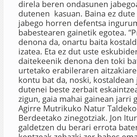
direla beren ondasunen jabego
dutenen kasuan. Baina ez dute
jabego horren defentsa ingur
babestearen gainetik egotea. “Pr
denona da, onartu baita kostal
izatea. Eta ez dut uste eskubid
daitekeenik denona den toki ba
urtetako erabileraren aitzakiare
kontu bat da, noski, kostaldean 
dutenei beste zerbait eskaintze
zigun, gaia mahai gainean jarri 
Agirre Mutrikuko Natur Taldeko
Berdeetako zinegotziak. Jon Iturr
galdetzen du berari errota bate
kentzeak zehazki zer babes em