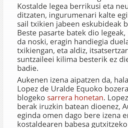
Kostalde legea berrikusi eta neu
ditzaten, ingurumenari kalte eg
sail txikien jabeen eskubideak 
Beste pasarte batek dio legeak,
da noski, eragin handiegia duel
txikiengan, eta aldiz, itsatsert
suntzaileei kilima besterik ez di
badie.
Aukenen izena aipatzen da, hala
Lopez de Uralde Equoko bozer
blogeko
sarrera honetan
. Lope
berak iruzkin batean dioenez, 
eginda omen dago bere izena er
kostaldearen babesa gutxitzek