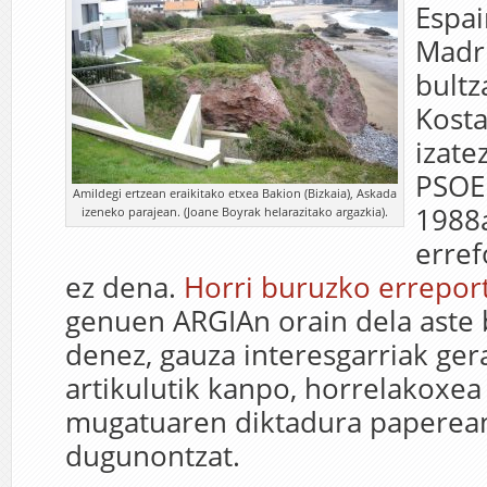
Espai
Madr
bultz
Kosta
izate
PSOE
Amildegi ertzean eraikitako etxea Bakion (Bizkaia), Askada
1988
izeneko parajean. (Joane Boyrak helarazitako argazkia).
erref
ez dena.
Horri buruzko errepor
genuen ARGIAn orain dela aste b
denez, gauza interesgarriak ger
artikulutik kanpo, horrelakoxea
mugatuaren diktadura paperean
dugunontzat.