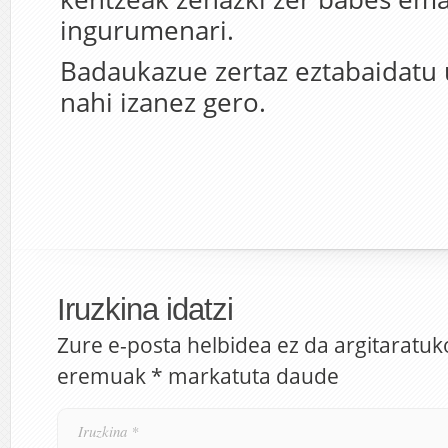
ingurumenari.
Badaukazue zertaz eztabaidatu
nahi izanez gero.
Iruzkina idatzi
Zure e-posta helbidea ez da argitaratuk
eremuak
*
markatuta daude