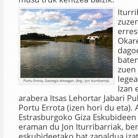
Iturr
zuzen
erres
Okare
dago
baten
zuen
legea
Portu Errota, Gautegiz-Arteagan. (Arg.: Jon Iturribarria).
Izan 
arabera Itsas Lehortar Jabari P
Portu Errota (izen hori du eta). 
Estrasburgoko Giza Eskubideen 
eraman du Jon Iturribarriak, be
eskubideetako bat zapaldua izat