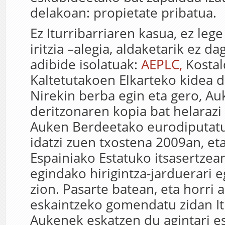
delakoan: propietate pribatua.
Ez Iturribarriaren kasua, ez leg
iritzia –alegia, aldaketarik ez da
adibide isolatuak:
AEPLC,
Kostal
Kaltetutakoen Elkarteko kidea da
Nirekin berba egin eta gero, A
deritzonaren kopia bat helarazi
Auken Berdeetako eurodiputatu
idatzi zuen txostena 2009an, et
Espainiako Estatuko itsasertzea
egindako hirigintza-jarduerari 
zion. Pasarte batean, eta horri 
eskaintzeko gomendatu zidan Itu
Aukenek eskatzen du agintari e