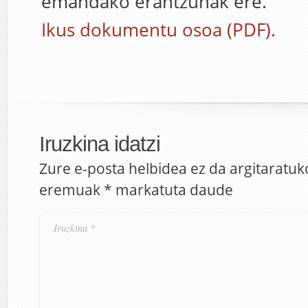
emandako erantzunak ere.
Ikus dokumentu osoa (PDF).
Iruzkina idatzi
Zure e-posta helbidea ez da argitaratuk
eremuak
*
markatuta daude