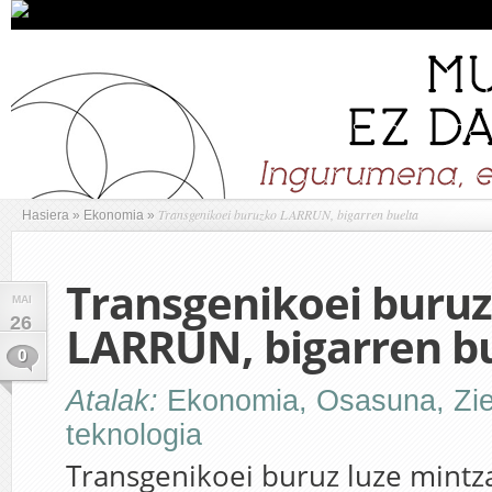
Transgenikoei buruzko LARRUN, bigarren buelta
Hasiera
»
Ekonomia
»
Transgenikoei buru
MAI
26
LARRUN, bigarren b
0
Atalak:
Ekonomia
,
Osasuna
,
Zi
teknologia
Transgenikoei buruz luze mintza