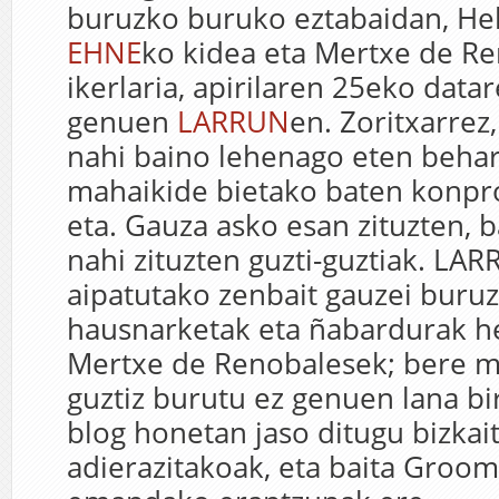
buruzko buruko eztabaidan, H
EHNE
ko kidea eta Mertxe de R
ikerlaria, apirilaren 25eko data
genuen
LARRUN
en. Zoritxarrez
nahi baino lehenago eten behar
mahaikide bietako baten konpr
eta. Gauza asko esan zituzten, 
nahi zituzten guzti-guztiak. LA
aipatutako zenbait gauzei buru
hausnarketak eta ñabardurak he
Mertxe de Renobalesek; bere
guztiz burutu ez genuen lana bir
blog honetan jaso ditugu bizkai
adierazitakoak, eta baita Groom