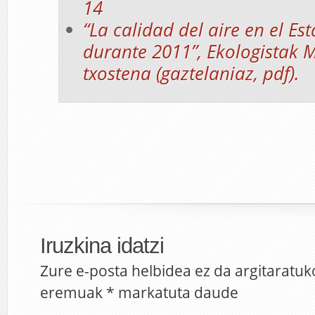
14
“La calidad del aire en el E
durante 2011”, Ekologistak 
txostena (gaztelaniaz, pdf).
Iruzkina idatzi
Zure e-posta helbidea ez da argitaratuk
eremuak
*
markatuta daude