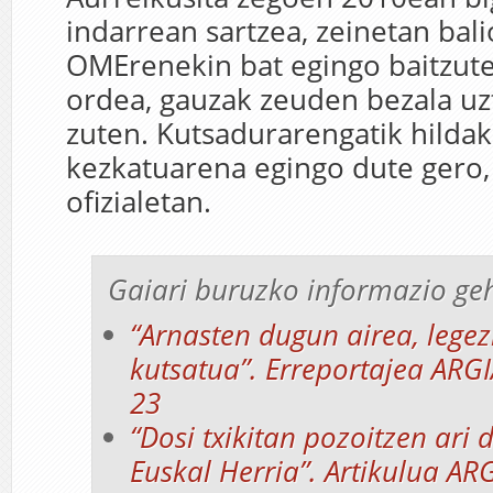
indarrean sartzea, zeinetan bal
OMErenekin bat egingo baitzut
ordea, gauzak zeuden bezala uz
zuten. Kutsadurarengatik hild
kezkatuarena egingo dute gero, 
ofizialetan.
Gaiari buruzko informazio ge
“Arnasten dugun airea, lege
kutsatua”. Erreportajea ARGI
23
“Dosi txikitan pozoitzen ari
Euskal Herria”. Artikulua AR