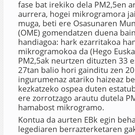
fase bat irekiko dela PM2,5en a
aurrera, hogei mikrogramora jai
muga, beti ere Osasunaren Mu
(OME) gomendatzen duena bain
handiagoa: hark ezarritakoa ha
mikrogramokoa da (Hego Euskal
PM2,5ak neurtzen dituzten 33 es
27tan balio hori gainditu zen 20
ingurumenaz atariko haizeaz be
kezkatzeko ospea duten estatu
ere zorrotzago arautu dutela 
hamabost mikrogramo.
Kontua da aurten EBk egin beh
legediaren berrazterketaren ga