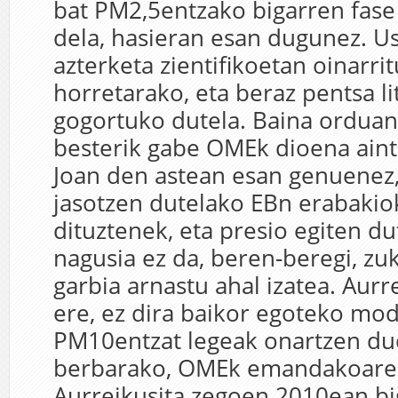
bat PM2,5entzako bigarren fase
dela, hasieran esan dugunez. Us
azterketa zientifikoetan oinarri
horretarako, eta beraz pentsa l
gogortuko dutela. Baina orduan,
besterik gabe OMEk dioena aint
Joan den astean esan genuenez,
jasotzen dutelako EBn erabakio
dituztenek, eta presio egiten d
nagusia ez da, beren-beregi, zuk
garbia arnastu ahal izatea. Aurr
ere, ez dira baikor egoteko mo
PM10entzat legeak onartzen due
berbarako, OMEk emandakoaren
Aurreikusita zegoen 2010ean bi