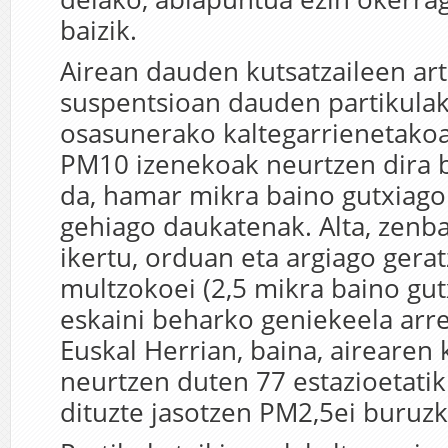
baizik.
Airean dauden kutsatzaileen art
suspentsioan dauden partikulak
osasunerako kaltegarrienetakoa
PM10 izenekoak neurtzen dira b
da, hamar mikra baino gutxiago 
gehiago daukatenak. Alta, zenba
ikertu, orduan eta argiago gera
multzokoei (2,5 mikra baino gut
eskaini beharko geniekeela arr
Euskal Herrian, baina, airearen 
neurtzen duten 77 estazioetatik
dituzte jasotzen PM2,5ei buruz