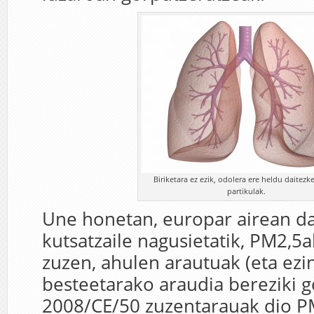
Biriketara ez ezik, odolera ere heldu daitez
partikulak.
Une honetan, europar airean da
kutsatzaile nagusietatik, PM2,5a
zuzen, ahulen arautuak (eta ezi
besteetarako araudia bereziki g
2008/CE/50 zuzentarauak dio 