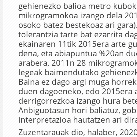
gehienezko balioa metro kubok
mikrogramokoa izango dela 201
osoko batez bestekoaz ari gara)
tolerantzia tarte bat ezarrita d
ekainaren 11tik 2015era arte gu
dena, eta abiapuntua %20an du
arabera, 2011n 28 mikrogramok
legeak baimendutako gehienezk
Baina ez dago argi muga horrek
duen dagoeneko, edo 2015era a
derrigorrezkoa izango hura bet
Anbiguotasun hori baliatuz, go
interpretazioa hautatzen ari dir
Zuzentarauak dio, halaber, 202