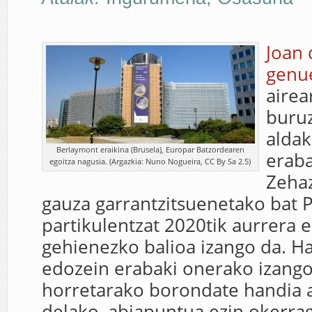
Joan 
genu
airea
buruz
aldak
Berlaymont eraikina (Brusela), Europar Batzordearen
eraba
egoitza nagusia. (Argazkia: Nuno Nogueira, CC By Sa 2.5)
Zeha
gauza garrantzitsuenetako bat 
partikulentzat 2020tik aurrera 
gehienezko balioa izango da. Ha
edozein erabaki onerako izango
horretarako borondate handia
delako, abiapuntua ezin okerra