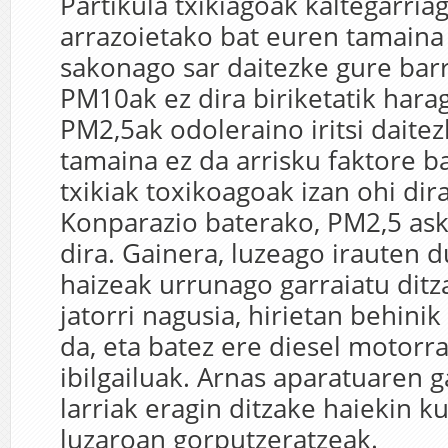
Partikula txikiagoak kaltegarria
arrazoietako bat euren tamaina 
sakonago sar daitezke gure bar
PM10ak ez dira biriketatik hara
PM2,5ak odoleraino iritsi daitez
tamaina ez da arrisku faktore ba
txikiak toxikoagoak izan ohi dir
Konparazio baterako, PM2,5 as
dira. Gainera, luzeago irauten d
haizeak urrunago garraiatu ditz
jatorri nagusia, hirietan behinik
da, eta batez ere diesel motorr
ibilgailuak. Arnas aparatuaren 
larriak eragin ditzake haiekin k
luzaroan gorputzeratzeak.