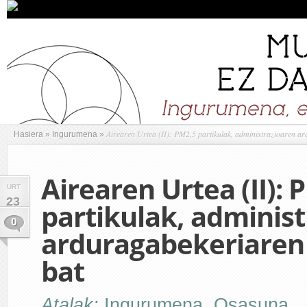
Airearen Urtea (II): PM2,5 partikulak, administrazioaren ar
Hasiera
»
Ingurumena
»
Airearen Urtea (II): 
URT
23
partikulak, adminis
0
arduragabekeriaren
bat
Atalak:
Ingurumena
,
Osasuna