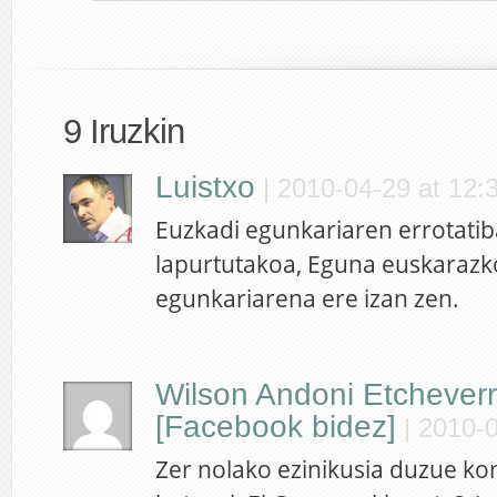
9 Iruzkin
Luistxo
|
2010-04-29 at 12:
Euzkadi egunkariaren errotatib
lapurtutakoa, Eguna euskarazk
egunkariarena ere izan zen.
Wilson Andoni Etcheverr
[Facebook bidez]
|
2010-0
Zer nolako ezinikusia duzue k