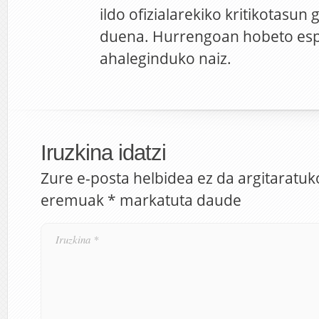
ildo ofizialarekiko kritikotasun 
duena. Hurrengoan hobeto esp
ahaleginduko naiz.
Iruzkina idatzi
Zure e-posta helbidea ez da argitaratuk
eremuak
*
markatuta daude