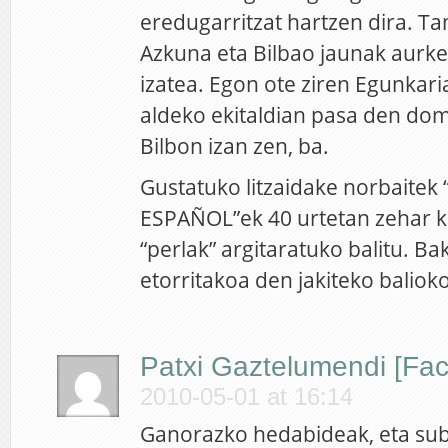
eredugarritzat hartzen dira. Ta
Azkuna eta Bilbao jaunak aurk
izatea. Egon ote ziren Egunkar
aldeko ekitaldian pasa den do
Bilbon izan zen, ba.
Gustatuko litzaidake norbaitek 
ESPAÑOL”ek 40 urtetan zehar k
“perlak” argitaratuko balitu. Ba
etorritakoa den jakiteko balioko
Patxi Gaztelumendi [Fa
2010-05-01 at 16:14
Ganorazko hedabideak, eta sub