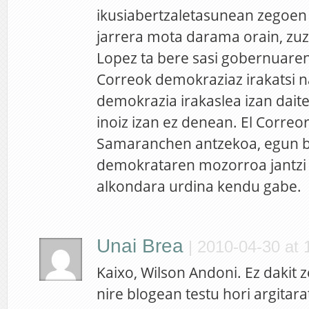
ikusiabertzaletasunean zegoen ja
jarrera mota darama orain, zu
Lopez ta bere sasi gobernuaren 
Correok demokraziaz irakatsi n
demokrazia irakaslea izan dai
inoiz izan ez denean. El Correo
Samaranchen antzekoa, egun ba
demokrataren mozorroa jantzi 
alkondara urdina kendu gabe.
Unai Brea
|
2010-04-30 at 
Kaixo, Wilson Andoni. Ez dakit z
nire blogean testu hori argitara