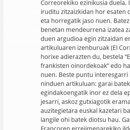
Correorekiko ezinikusia duela. 
iruditu zitzaizkidan hor esaten
eta horregatik jaso nuen. Bat
benetan mendeurrena izatea za
duen argudioa egin zitzaidan er
artikuluaren izenburuak (El Cor
horixe adierazten du, bestela “E
frankisten oinordekoak” edo hal
nuen. Beste puntu interesgarri 
ninduen artikuluan: garai bate
egindakoengatik inor ez dela e
jesarri, askoz gutxiagotik eram
auzitegietara euskal kazetari b
langile ohi batek diotsu hau. G
Francoren errejimenarekiko ild