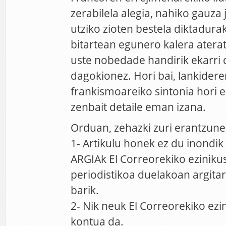
zerabilela alegia, nahiko gauza 
utziko zioten bestela diktadura
bitartean egunero kalera aterat
uste nobedade handirik ekarri 
dagokionez. Hori bai, lankider
frankismoareiko sintonia hori 
zenbait detaile eman izana.
Orduan, zehazki zuri erantzune
1- Artikulu honek ez du inondik
ARGIAk El Correorekiko ezinikus
periodistikoa duelakoan argitar
barik.
2- Nik neuk El Correorekiko ezi
kontua da.