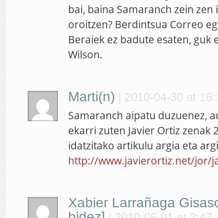
bai, baina Samaranch zein zen i
oroitzen? Berdintsua Correo e
Beraiek ez badute esaten, guk
Wilson.
Marti(n)
|
2010-04-30 at 16:
Samaranch aipatu duzuenez, a
ekarri zuten Javier Ortiz zenak
idatzitako artikulu argia eta arg
http://www.javierortiz.net/jor
Xabier Larrañaga Gisas
bidez]
|
2010-05-01 at 2:47