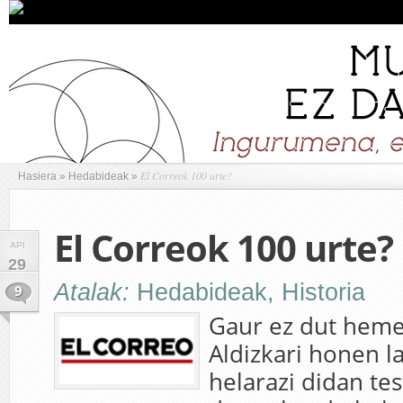
El Correok 100 urte?
Hasiera
»
Hedabideak
»
El Correok 100 urte?
API
29
Atalak:
Hedabideak
,
Historia
9
Gaur ez dut hemen
Aldizkari honen l
helarazi didan te