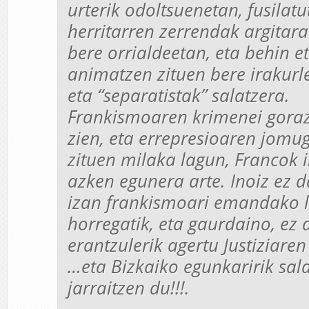
urterik odoltsuenetan, fusilat
herritarren zerrendak argitara
bere orrialdeetan, eta behin et
animatzen zituen bere irakurl
eta “separatistak” salatzera.
Frankismoaren krimenei goraz
zien, eta errepresioaren jomug
zituen milaka lagun, Francok 
azken egunera arte. Inoiz ez 
izan frankismoari emandako 
horregatik, eta gaurdaino, ez
erantzulerik agertu Justiziare
…eta Bizkaiko egunkaririk sal
jarraitzen du!!!.