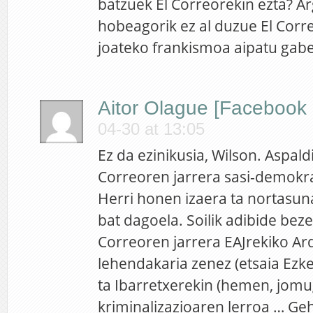
batzuek El Correorekin ezta? 
hobeagorik ez al duzue El Corr
joateko frankismoa aipatu gab
Aitor Olague [Facebook 
04-30 at 13:05
Ez da ezinikusia, Wilson. Aspaldi
Correoren jarrera sasi-demokra
Herri honen izaera ta nortasun
bat dagoela. Soilik adibide bezel
Correoren jarrera EAJrekiko A
lehendakaria zenez (etsaia Ezke
ta Ibarretxerekin (hemen, jomug
kriminalizazioaren lerroa … Ge