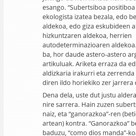
esango. “Subertsiboa positiboa i
ekologista izatea bezala, edo 
aldekoa, edo giza eskubideen 
hizkuntzaren aldekoa, herrien
autodeterminazioaren aldekoa…”
ba, hor daude astero-astero ar
artikuluak. Ariketa erraza da e
aldizkaria irakurri eta zerrend
diren ildo horiekiko zer jarrera
Dena dela, uste dut justu aldera
nire sarrera. Hain zuzen subert
naiz, eta “ganorazkoa”-ren (be
artean) kontra. “Ganorazkoa” b
baduzu, “como dios manda”-koa