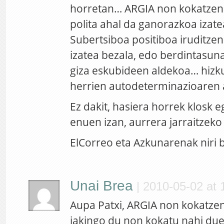
horretan… ARGIA non kokatzen d
polita ahal da ganorazkoa izat
Subertsiboa positiboa iruditzen 
izatea bezala, edo berdintasun
giza eskubideen aldekoa… hizk
herrien autodeterminazioaren
Ez dakit, hasiera horrek klosk e
enuen izan, aurrera jarraitzeko
ElCorreo eta Azkunarenak niri 
Unai Brea
|
2010-05-02 at 
Aupa Patxi, ARGIA non kokatze
jakingo du non kokatu nahi duen