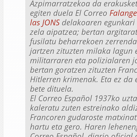
Azpimarratzekoa da erakusket
egiten duela
El Correo
Falange
las JONS
delakoaren egunkari o
zela aipatzea; bertan argitara
fusilatu beharrekoen zerrenda
jartzen zituzten milaka lagun 
militarraren eta polizialaren 
bertan goratzen zituzten Fran
Hitlerren krimenak. Eta ez da 
bete dituela.
El Correo Español
1937ko uzta
kaleratu zuten estreinako aldi
Francoren gudaroste matxinat
hartu eta gero. Haren lehene
Correo Español, diario oficial