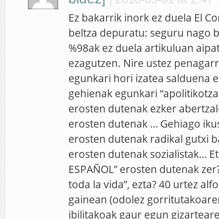
Ez bakarrik inork ez duela El Co
beltza depuratu: seguru nago b
%98ak ez duela artikuluan aipa
ezagutzen. Nire ustez penagarr
egunkari hori izatea salduena e
gehienak egunkari “apolitikotza
erosten dutenak ezker abertzal
erosten dutenak … Gehiago ikus
erosten dutenak radikal gutxi ba
erosten dutenak sozialistak… Et
ESPAÑOL” erosten dutenak zer
toda la vida”, ezta? 40 urtez al
gainean (odolez gorritutakoare
ibilitakoak gaur egun gizartear