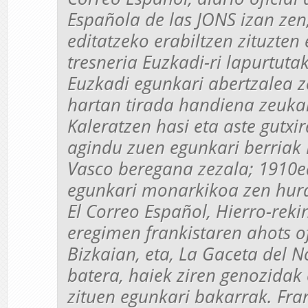
Española de las JONS
izan zen
editatzeko erabiltzen zituzten
tresneria
Euzkadi
-ri lapurtuta
Euzkadi
egunkari abertzalea z
hartan tirada handiena zeuka
Kaleratzen hasi eta aste gutxi
agindu zuen egunkari berriak
Vasco
beregana zezala; 1910e
egunkari monarkikoa zen hur
El Correo Español
,
Hierro
-reki
eregimen frankistaren ahots of
Bizkaian, eta,
La Gaceta del N
batera, haiek ziren genozidak
zituen egunkari bakarrak. Fr