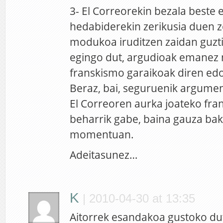
3- El Correorekin bezala beste 
hedabiderekin zerikusia duen ze
modukoa iruditzen zaidan guztie
egingo dut, argudioak emanez n
franskismo garaikoak diren ed
Beraz, bai, seguruenik argume
El Correoren aurka joateko fr
beharrik gabe, baina gauza bak
momentuan.
Adeitasunez…
K
|
2010-04-30 at 13:35
Aitorrek esandakoa gustoko dut