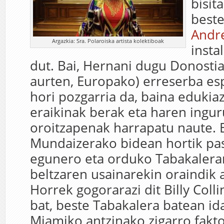
bisita
beste
Andr
Argazkia: Sra. Polaroiska artista kolektiboak
insta
dut. Bai, Hernani dugu Donostia
aurten, Europako) erreserba espi
hori pozgarria da, baina edukiaz
eraikinak berak eta haren ingu
oroitzapenak harrapatu naute. 
Mundaizerako bidean hortik pa
egunero eta orduko Tabakalerar
beltzaren usainarekin oraindik 
Horrek gogorarazi dit Billy Col
bat, beste Tabakalera batean ida
Miamiko antzinako zigarro fakt