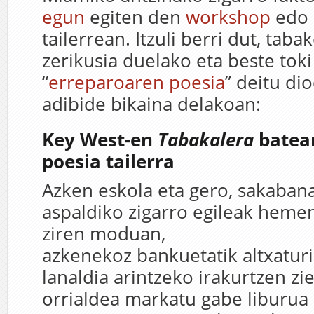
egun
egiten den
workshop
edo 
tailerrean. Itzuli berri dut, taba
zerikusia duelako eta beste tok
“
erreparoaren poesia
” deitu di
adibide bikaina delakoan:
Key West-en
Tabakalera
batea
poesia tailerra
Azken eskola eta gero, sakaban
aspaldiko zigarro egileak heme
ziren moduan,
azkenekoz bankuetatik altxatur
lanaldia arintzeko irakurtzen zi
orrialdea markatu gabe liburua 