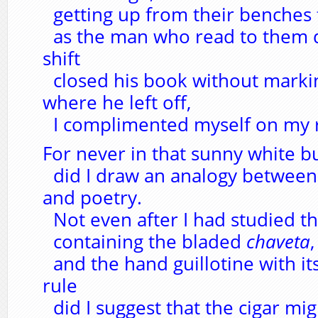
getting up from their benches f
as the man who read to them d
shift
closed his book without marki
where he left off,
I complimented myself on my r
For never in that sunny white b
did I draw an analogy between
and poetry.
Not even after I had studied th
containing the bladed
chaveta
and the hand guillotine with i
rule
did I suggest that the cigar mi