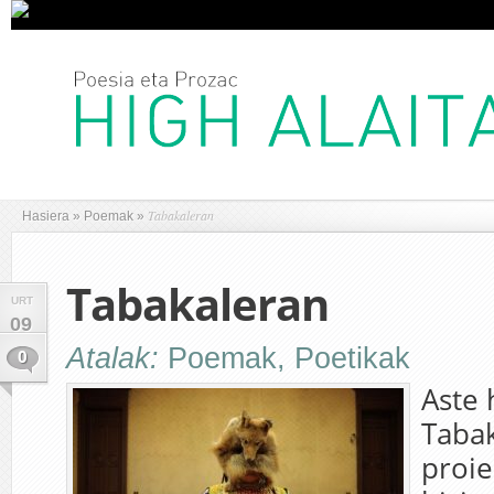
Tabakaleran
Hasiera
»
Poemak
»
Tabakaleran
URT
09
Atalak:
Poemak
,
Poetikak
0
Aste
Taba
proie