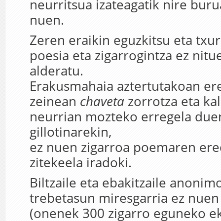
neurritsua izateagatik nire bur
nuen.
Zeren eraikin eguzkitsu eta txur
poesia eta zigarrogintza ez nitu
alderatu.
Erakusmahaia aztertutakoan ere
zeinean
chaveta
zorrotza eta ka
neurrian mozteko erregela due
gillotinarekin,
ez nuen zigarroa poemaren ere
zitekeela iradoki.
Biltzaile eta ebakitzaile anonim
trebetasun miresgarria ez nuen 
(onenek 300 zigarro eguneko ek