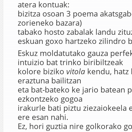
atera kontuak:
bizitza osoan 3 poema akatsgab
zorieneko bazara)
tabako hosto zabalak landu zitu
eskuan goxo hartzeko zilindro b
Eskuz moldatutako gauza perfe
intuizio bat trinko biribiltzeak
kolore biziko
vitola
kendu, hatz 
eraztuna bailitzan
eta bat-bateko ke jario batean 
ezkontzeko gogoa
irakurle bati piztu ziezaiokeela
ere esan nahi.
Ez, hori guztia nire golkorako g