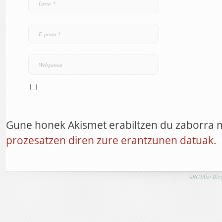
Gune honek Akismet erabiltzen du zaborra 
prozesatzen diren zure erantzunen datuak.
ARGIAko Blog