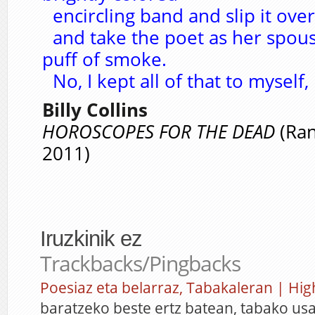
encircling band and slip it over
and take the poet as her spous
puff of smoke.
No, I kept all of that to myself,
Billy Collins
HOROSCOPES FOR THE DEAD
(Ra
2011)
Iruzkinik ez
Trackbacks/Pingbacks
Poesiaz eta belarraz, Tabakaleran | Hig
baratzeko beste ertz batean, tabako usai