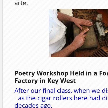
arte.
Poetry Workshop Held in a Fo
Factory in Key West
After our final class, when we 
as the cigar rollers here had 
decades ago,