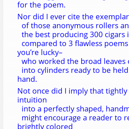
for the poem.
Nor did I ever cite the exemplar
of those anonymous rollers an
the best producing 300 cigars i
compared to 3 flawless poems in
you’re lucky–
who worked the broad leaves 
into cylinders ready to be held 
hand.
Not once did I imply that tightly
intuition
into a perfectly shaped, hand
might encourage a reader to 
brightly colored