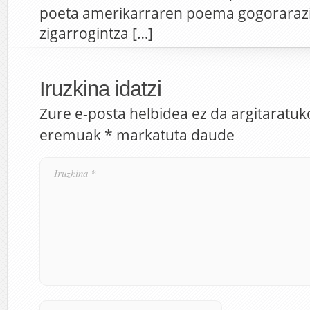
poeta amerikarraren poema gogorarazi
zigarrogintza […]
Iruzkina idatzi
Zure e-posta helbidea ez da argitaratuk
eremuak
*
markatuta daude