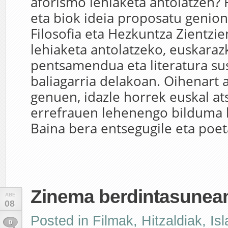
aforismo lehiaketa antolatzen? 
eta biok ideia proposatu genio
Filosofia eta Hezkuntza Zientzie
lehiaketa antolatzeko, euskaraz
pentsamendua eta literatura su
baliagarria delakoan. Oihenart 
genuen, idazle horrek euskal at
errefrauen lehenengo bilduma b
Baina bera entsegugile eta poeta
Zinema berdintasunea
ABE
08
Posted in
Filmak
,
Hitzaldiak
,
Is
0