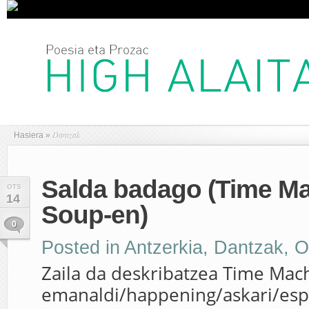
Dantzak
Hasiera
»
Salda badago (Time M
OTS
14
Soup-en)
0
Posted in
Antzerkia
,
Dantzak
,
O
Zaila da deskribatzea Time Mac
emanaldi/happening/askari/esp