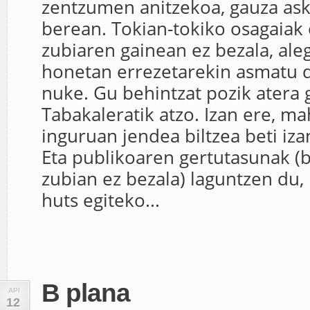
zentzumen anitzekoa, gauza asko
berean. Tokian-tokiko osagaiak 
zubiaren gainean ez bezala, aleg
honetan errezetarekin asmatu 
nuke. Gu behintzat pozik atera 
Tabakaleratik atzo. Izan ere, ma
inguruan jendea biltzea beti iza
Eta publikoaren gertutasunak (b
zubian ez bezala) laguntzen du,
huts egiteko...
B plana
API
12