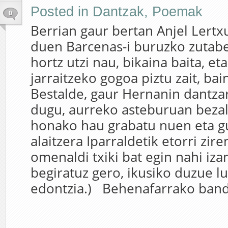
Posted in
Dantzak
,
Poemak
0
Berrian gaur bertan Anjel Lertx
duen Barcenas-i buruzko zutab
hortz utzi nau, bikaina baita, et
jarraitzeko gogoa piztu zait, bai
Bestalde, gaur Hernanin dantza
dugu, aurreko asteburuan beza
honako hau grabatu nuen eta gu
alaitzera Iparraldetik etorri zire
omenaldi txiki bat egin nahi izan
begiratuz gero, ikusiko duzue l
edontzia.) Behenafarrako band