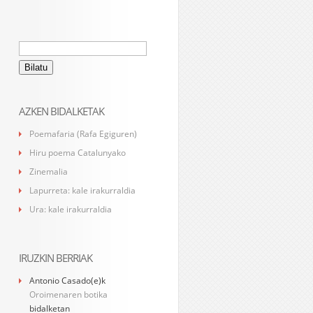
Bilatu:
AZKEN BIDALKETAK
Poemafaria (Rafa Egiguren)
Hiru poema Catalunyako
Zinemalia
Lapurreta: kale irakurraldia
Ura: kale irakurraldia
IRUZKIN BERRIAK
Antonio Casado
(e)k
Oroimenaren botika
bidalketan