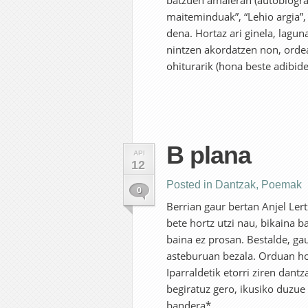
batzuen amaieran (autobiograf
maiteminduak”, “Lehio argia”, 
dena. Hortaz ari ginela, laguna
nintzen akordatzen non, orde
ohiturarik (hona beste adibide 
B plana
API
12
Posted in
Dantzak
,
Poemak
0
Berrian gaur bertan Anjel Le
bete hortz utzi nau, bikaina ba
baina ez prosan. Bestalde, g
asteburuan bezala. Orduan ho
Iparraldetik etorri ziren dantz
begiratuz gero, ikusiko duzue
bandera*...