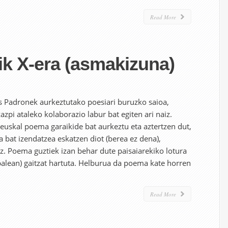
Read More
ik X-era (asmakizuna)
is Padronek aurkeztutako poesiari buruzko saioa,
azpi ataleko kolaborazio labur bat egiten ari naiz.
 euskal poema garaikide bat aurkeztu eta aztertzen dut,
a bat izendatzea eskatzen diot (berea ez dena),
z. Poema guztiek izan behar dute paisaiarekiko lotura
abalean) gaitzat hartuta. Helburua da poema kate horren
Read More