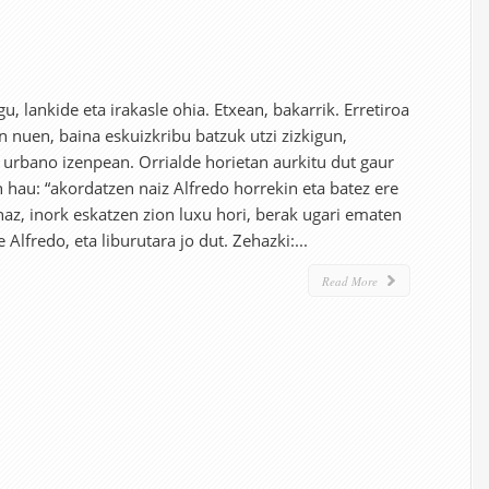
u, lankide eta irakasle ohia. Etxean, bakarrik. Erretiroa
n nuen, baina eskuizkribu batzuk utzi zizkigun,
 urbano izenpean. Orrialde horietan aurkitu dut gaur
n hau: “akordatzen naiz Alfredo horrekin eta batez ere
naz, inork eskatzen zion luxu hori, berak ugari ematen
Alfredo, eta liburutara jo dut. Zehazki:...
Read More