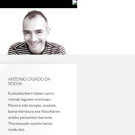
ANTONIO CASADO DA
ROCHA
Euskaldunberri baten sartu-
irtenak lagunen eremuan.
Plazera edo terapia, auskalo,
baina literatura eta filosofiaren
arteko paisaietan barrena.
Thoreauzale izateko beste
modu bat.