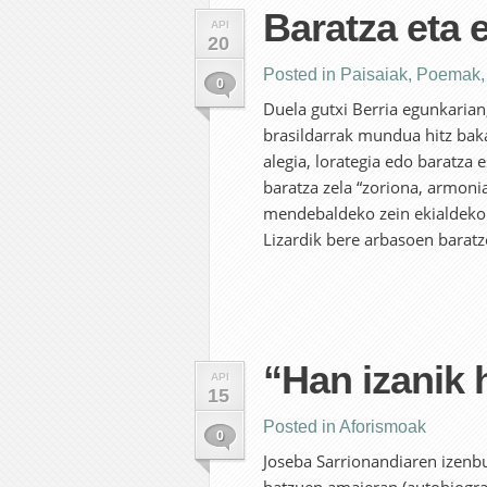
Baratza eta 
API
20
Posted in
Paisaiak
,
Poemak
0
Duela gutxi Berria egunkarian
brasildarrak mundua hitz bakar
alegia, lorategia edo baratza 
baratza zela “zoriona, armoni
mendebaldeko zein ekialdeko l
Lizardik bere arbasoen baratz
“Han izanik 
API
15
Posted in
Aforismoak
0
Joseba Sarrionandiaren izenbu