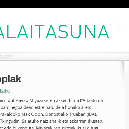
ila, 2014
oplak
Haiku
erri dut Hayao Miyazaki-ren azken filma (“Altxatu da
zkoan) hegoaldean estreinatu dela honako areto
arakaldoko Max Ocion, Donostiako Trueban (JBA),
Txingudin. Saiatuko naiz ahalik eta azkarren ikusten,
at edo bi kenduta, Miyazakiren guztiak ikusi ditugu