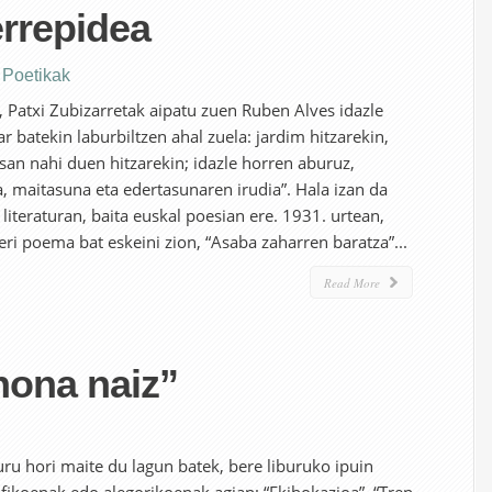
errepidea
,
Poetikak
, Patxi Zubizarretak aipatu zuen Ruben Alves idazle
 batekin laburbiltzen ahal zuela: jardim hitzarekin,
esan nahi duen hitzarekin; idazle horren aburuz,
a, maitasuna eta edertasunaren irudia”. Hala izan da
iteraturan, baita euskal poesian ere. 1931. urtean,
eri poema bat eskeini zion, “Asaba zaharren baratza”...
Read More
hona naiz”
ru hori maite du lagun batek, bere liburuko ipuin