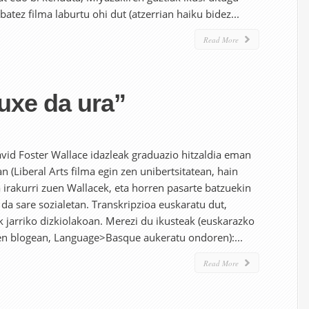
batez filma laburtu ohi dut (atzerrian haiku bidez...
Read More
xe da ura”
id Foster Wallace idazleak graduazio hitzaldia eman
 (Liberal Arts filma egin zen unibertsitatean, hain
a irakurri zuen Wallacek, eta horren pasarte batzuekin
 da sare sozialetan. Transkripzioa euskaratu dut,
k jarriko dizkiolakoan. Merezi du ikusteak (euskarazko
ren blogean, Language>Basque aukeratu ondoren):...
Read More