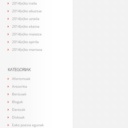
2014(e)ko iraila
2014(e)ko abuztua
2014(e)ko uztaila
2014(e)ko ekaina
2014(e)ko maiatza
2014(e)ko apirila
2014(e)ko martxoa
KATEGORIAK
Aforismoak
Antzerkia
Bertsoak
Blogak
Dantzak
Diskoak
Eako poesia egunak