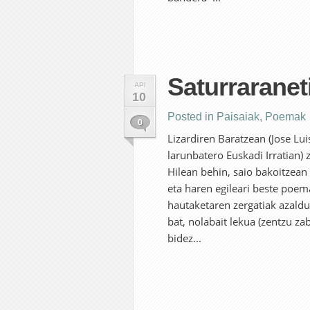
Saturraranet
API
10
Posted in
Paisaiak
,
Poemak
0
Lizardiren Baratzean (Jose Lu
larunbatero Euskadi Irratian) z
Hilean behin, saio bakoitzean
eta haren egileari beste poem
hautaketaren zergatiak azaldu
bat, nolabait lekua (zentzu z
bidez...