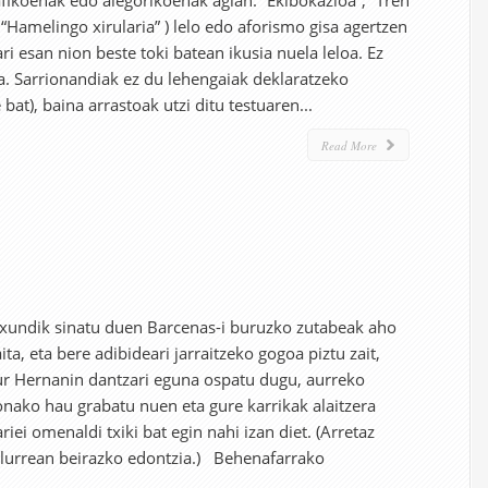
ikoenak edo alegorikoenak agian: “Ekibokazioa”, “Tren
“Hamelingo xirularia” ) lelo edo aforismo gisa agertzen
ri esan nion beste toki batean ikusia nuela leloa. Ez
a. Sarrionandiak ez du lehengaiak deklaratzeko
bat), baina arrastoak utzi ditu testuaren...
Read More
rtxundik sinatu duen Barcenas-i buruzko zutabeak aho
ita, eta bere adibideari jarraitzeko gogoa piztu zait,
aur Hernanin dantzari eguna ospatu dugu, aurreko
nako hau grabatu nuen eta gure karrikak alaitzera
ariei omenaldi txiki bat egin nahi izan diet. (Arretaz
 lurrean beirazko edontzia.) Behenafarrako