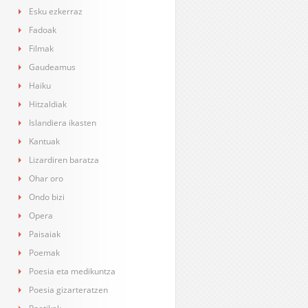
Esku ezkerraz
Fadoak
Filmak
Gaudeamus
Haiku
Hitzaldiak
Islandiera ikasten
Kantuak
Lizardiren baratza
Ohar oro
Ondo bizi
Opera
Paisaiak
Poemak
Poesia eta medikuntza
Poesia gizarteratzen