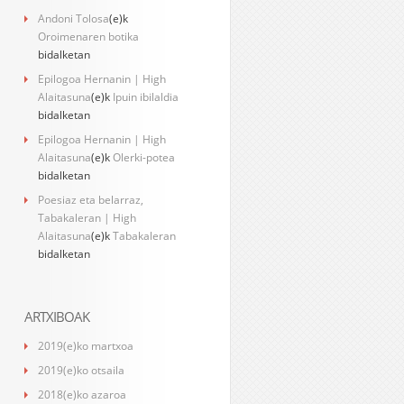
Andoni Tolosa
(e)k
Oroimenaren botika
bidalketan
Epilogoa Hernanin | High
Alaitasuna
(e)k
Ipuin ibilaldia
bidalketan
Epilogoa Hernanin | High
Alaitasuna
(e)k
Olerki-potea
bidalketan
Poesiaz eta belarraz,
Tabakaleran | High
Alaitasuna
(e)k
Tabakaleran
bidalketan
ARTXIBOAK
2019(e)ko martxoa
2019(e)ko otsaila
2018(e)ko azaroa