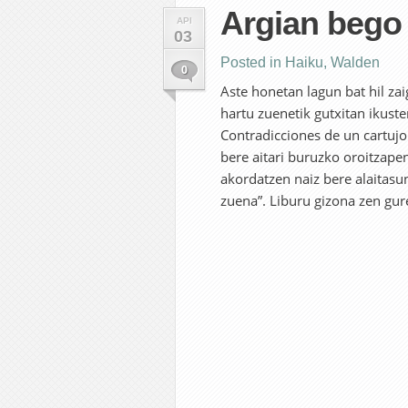
Argian bego
API
03
Posted in
Haiku
,
Walden
0
Aste honetan lagun bat hil zaig
hartu zuenetik gutxitan ikuste
Contradicciones de un cartujo
bere aitari buruzko oroitzape
akordatzen naiz bere alaitasu
zuena”. Liburu gizona zen gure 