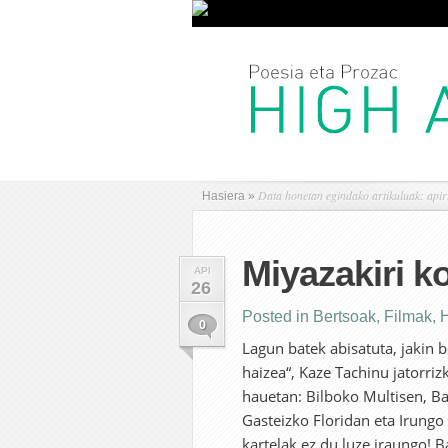
Data honetan egindako artikuluak: apir
Hasiera
»
Miyazakiri k
API
26
Posted in
Bertsoak
,
Filmak
,
0
Lagun batek abisatuta, jakin b
haizea“, Kaze Tachinu jatorri
hauetan: Bilboko Multisen, B
Gasteizko Floridan eta Irungo 
kartelak ez du luze iraungo! B