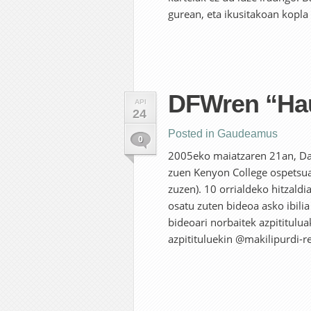
gurean, eta ikusitakoan kopla 
DFWren “Hau
API
24
Posted in
Gaudeamus
0
2005eko maiatzaren 21an, Dav
zuen Kenyon College ospetsuan
zuzen). 10 orrialdeko hitzaldi
osatu zuten bideoa asko ibilia
bideoari norbaitek azpititulua
azpitituluekin @makilipurdi-