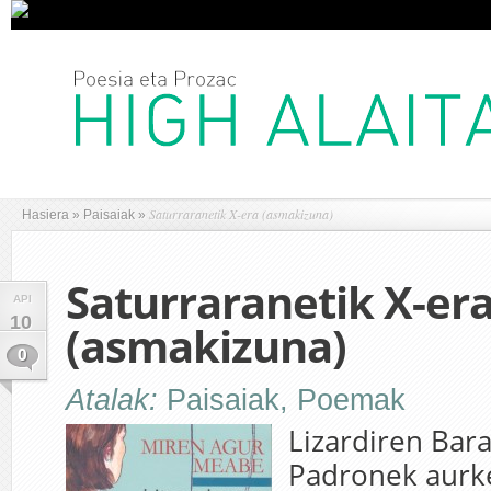
Saturraranetik X-era (asmakizuna)
Hasiera
»
Paisaiak
»
Saturraranetik X-er
API
10
(asmakizuna)
0
Atalak:
Paisaiak
,
Poemak
Lizardiren Bara
Padronek aurk