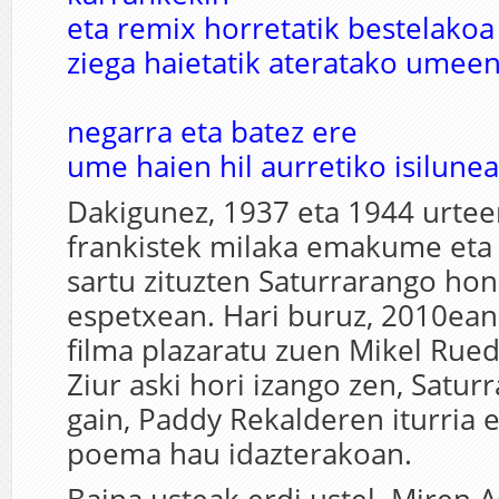
eta remix horretatik bestelakoa
ziega haietatik ateratako umee
negarra eta batez ere
ume haien hil aurretiko isilunea
Dakigunez, 1937 eta 1944 urtee
frankistek milaka emakume eta
sartu zituzten Saturrarango ho
espetxean. Hari buruz, 2010ean
filma plazaratu zuen Mikel Rue
Ziur aski hori izango zen, Satur
gain, Paddy Rekalderen iturria 
poema hau idazterakoan.