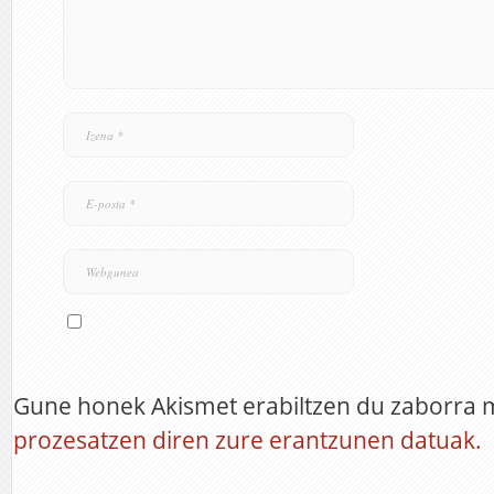
Gune honek Akismet erabiltzen du zaborra 
prozesatzen diren zure erantzunen datuak.