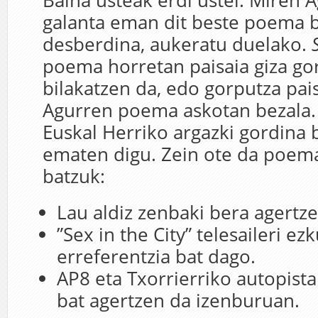
Baina usteak erdi ustel. Miren 
galanta eman dit beste poema b
desberdina, aukeratu duelako.
poema horretan paisaia giza go
bilakatzen da, edo gorputza pai
Agurren poema askotan bezala. 
Euskal Herriko argazki gordina b
ematen digu. Zein ote da poema
batzuk:
Lau aldiz zenbaki bera agertze
”Sex in the City” telesaileri ez
erreferentzia bat dago.
AP8 eta Txorrierriko autopist
bat agertzen da izenburuan.