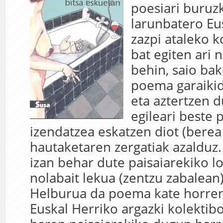
poesiari buruzk
larunbatero Eus
zazpi ataleko k
bat egiten ari n
behin, saio bak
poema garaikid
eta aztertzen d
egileari beste
izendatzea eskatzen diot (berea
hautaketaren zergatiak azalduz
izan behar dute paisaiarekiko lo
nolabait lekua (zentzu zabalean)
Helburua da poema kate horre
Euskal Herriko argazki kolektibo