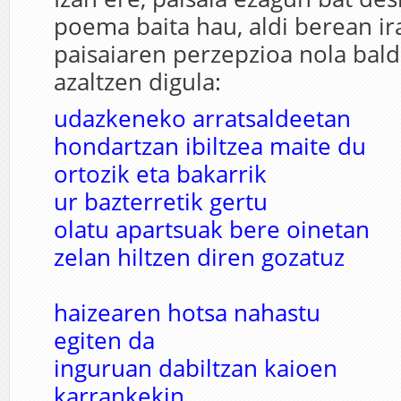
poema baita hau, aldi berean i
paisaiaren perzepzioa nola bal
azaltzen digula:
udazkeneko arratsaldeetan
hondartzan ibiltzea maite du
ortozik eta bakarrik
ur bazterretik gertu
olatu apartsuak bere oinetan
zelan hiltzen diren gozatuz
haizearen hotsa nahastu
egiten da
inguruan dabiltzan kaioen
karrankekin