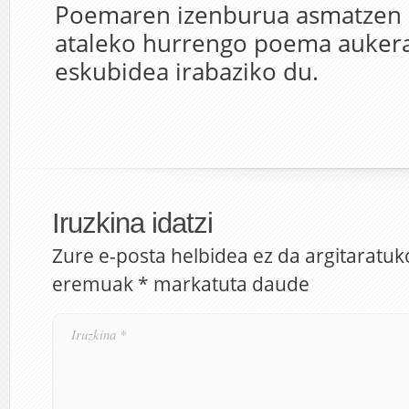
Poemaren izenburua asmatzen 
ataleko hurrengo poema auker
eskubidea irabaziko du.
Iruzkina idatzi
Zure e-posta helbidea ez da argitaratuk
eremuak
*
markatuta daude