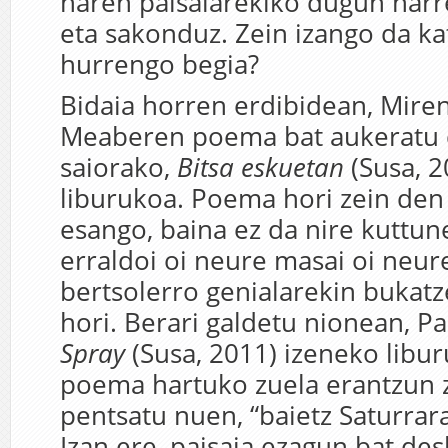
haren paisaiarekiko dugun harr
eta sakonduz. Zein izango da k
hurrengo begia?
Bidaia horren erdibidean, Mire
Meaberen poema bat aukeratu 
saiorako,
Bitsa eskuetan
(Susa, 2
liburukoa. Poema hori zein den 
esango, baina ez da nire kuttun
erraldoi oi neure masai oi neur
bertsolerro genialarekin bukat
hori. Berari galdetu nionean, 
Spray
(Susa, 2011) izeneko libur
poema hartuko zuela erantzun z
pentsatu nuen, “baietz Saturrar
Izan ere, paisaia ezagun bat de