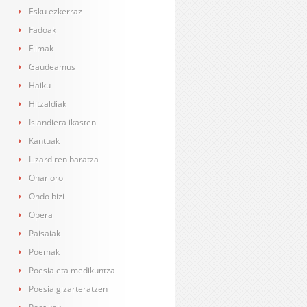
Esku ezkerraz
Fadoak
Filmak
Gaudeamus
Haiku
Hitzaldiak
Islandiera ikasten
Kantuak
Lizardiren baratza
Ohar oro
Ondo bizi
Opera
Paisaiak
Poemak
Poesia eta medikuntza
Poesia gizarteratzen