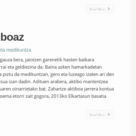
Read More
iboaz
eta medikuntza
 gauza bera, jaiotzen garenetik hasten baikara
arrai eta geldiezina da. Baina azken hamarkadetan
a piztu da medikuntzan, gero eta luzeago izaten ari den
sua izan dadin. Adituen arabera, aktibo mantentzea
uaren oinarrietako bat. Zahartze aktiboa jarrera kontua
oema etorri zait gogora, 2013ko Elkartasun basatia
Read More