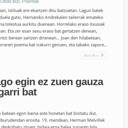
,
Ondo bizi
,
Poemak
an, istiluak ere ekartzen ditu batzuetan. Lagun batek
duela gutxi, Hernaniko Andrekalen tailerrak emateko
ana tolestua aurkitu duenean. Horrelako eraso itxusiak
ian. Eta zer esan sexu eraso bat gertatzen denean,
ntzi berean sartzen direnean… Joan den hilabetean,
arraren poema bat irakurri genuen, eta tabako zapore...
Read More
ago egin ez zuen gauza
garri bat
o batean egon baina aste honetan bat bisitatu dut,
 liburudendan erosita. 19. mendean, Herman Melvillek
 deskribatu zituen: bidaia eroa balea zuriaren bila,