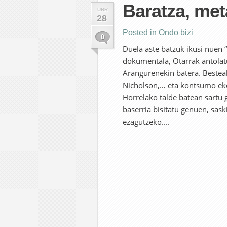
Baratza, met
URR
28
Posted in
Ondo bizi
0
Duela aste batzuk ikusi nuen 
dokumentala, Otarrak antolatu
Arangurenekin batera. Bestea
Nicholson,… eta kontsumo ekol
Horrelako talde batean sartu
baserria bisitatu genuen, sask
ezagutzeko....