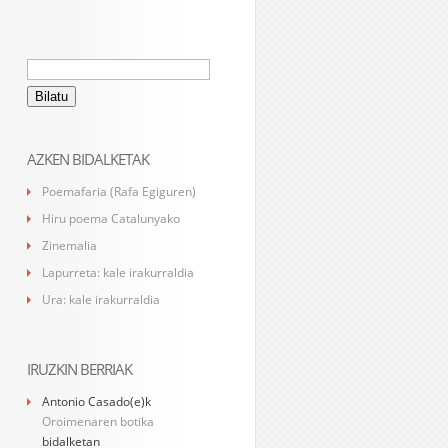
Bilatu:
AZKEN BIDALKETAK
Poemafaria (Rafa Egiguren)
Hiru poema Catalunyako
Zinemalia
Lapurreta: kale irakurraldia
Ura: kale irakurraldia
IRUZKIN BERRIAK
Antonio Casado
(e)k
Oroimenaren botika
bidalketan