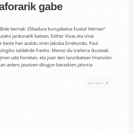
aforarik gabe
“Bide berriak: Elikadura burujabetza Euskal Herrian”
tako jardunaldi batean, Esther Vivas eta Unai
k beste han azaldu ziren Jakoba Errekondo, Paul
ogiko taldekide franko. Merezi du trailerra ikusteak:
 ginen uda honetan, eta joan den larunbatean Imanolen
ian astero jasotzen ditugun barazkien jatorria
Read More