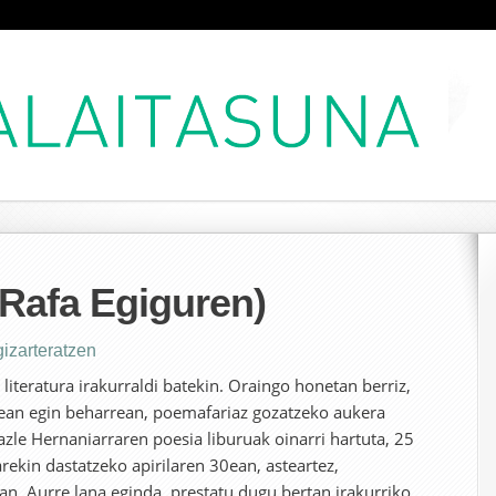
Rafa Egiguren)
izarteratzen
literatura irakurraldi batekin. Oraingo honetan berriz,
lean egin beharrean, poemafariaz gozatzeko aukera
azle Hernaniarraren poesia liburuak oinarri hartuta, 25
rekin dastatzeko apirilaren 30ean, asteartez,
an. Aurre lana eginda, prestatu dugu bertan irakurriko