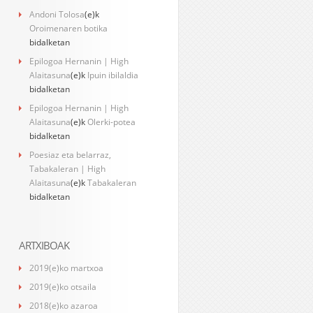
Andoni Tolosa
(e)k
Oroimenaren botika
bidalketan
Epilogoa Hernanin | High
Alaitasuna
(e)k
Ipuin ibilaldia
bidalketan
Epilogoa Hernanin | High
Alaitasuna
(e)k
Olerki-potea
bidalketan
Poesiaz eta belarraz,
Tabakaleran | High
Alaitasuna
(e)k
Tabakaleran
bidalketan
ARTXIBOAK
2019(e)ko martxoa
2019(e)ko otsaila
2018(e)ko azaroa