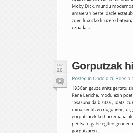
Moby Dick, mundu modernoar
amaieran beste idazle estatub
zuen luxuzko kruzero batean; 
ezpada...
Gorputzak hi
EKA
20
Posted in
Ondo bizi
,
Poesia 
0
1936an gauza anitz gertatu zi
René Leriche, modu ezin poet
“osasuna da bizitza”, idatzi z
mina sentitzen dugunean, orga
gorputzarekiko harremana ald
pentsatu gabe egiten genuena 
gorputzaren...