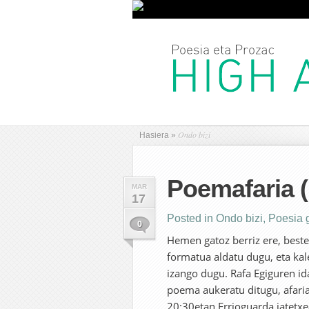
Ondo bizi
Hasiera
»
Poemafaria (
MAR
17
Posted in
Ondo bizi
,
Poesia g
0
Hemen gatoz berriz ere, beste 
formatua aldatu dugu, eta ka
izango dugu. Rafa Egiguren id
poema aukeratu ditugu, afaria
20:30etan Errioguarda jatetxe