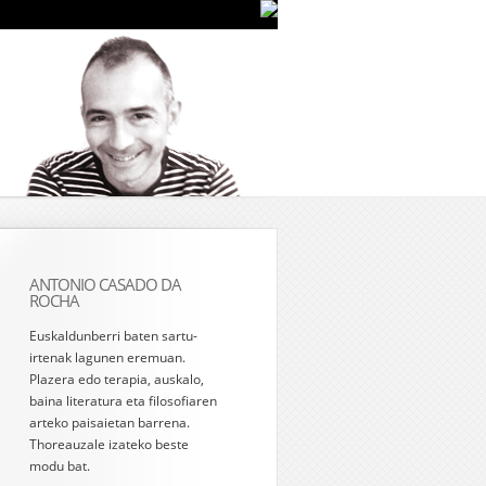
ANTONIO CASADO DA
ROCHA
Euskaldunberri baten sartu-
irtenak lagunen eremuan.
Plazera edo terapia, auskalo,
baina literatura eta filosofiaren
arteko paisaietan barrena.
Thoreauzale izateko beste
modu bat.