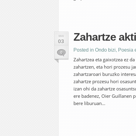
Zahartze akt
MAI
03
Posted in
Ondo bizi
,
Poesia 
0
Zahartzea eta gaixotzea ez da
zahartzen, eta hori prozesu j
zahartzaroari buruzko interes
zahartze prozesu hori osasunt
izan ohi da zahartze osasunts
ere badenez, Oier Guillanen p
bere liburuan...