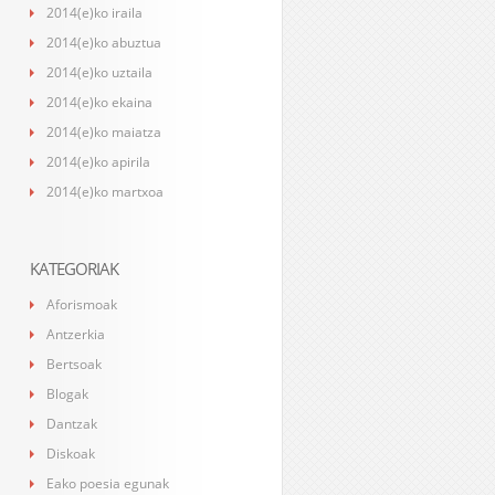
2014(e)ko iraila
2014(e)ko abuztua
2014(e)ko uztaila
2014(e)ko ekaina
2014(e)ko maiatza
2014(e)ko apirila
2014(e)ko martxoa
KATEGORIAK
Aforismoak
Antzerkia
Bertsoak
Blogak
Dantzak
Diskoak
Eako poesia egunak