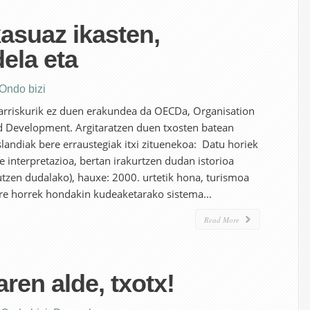
kasuaz ikasten,
dela eta
Ondo bizi
 arriskurik ez duen erakundea da OECDa, Organisation
 Development. Argitaratzen duen txosten batean
slandiak bere erraustegiak itxi zituenekoa: Datu horiek
re interpretazioa, bertan irakurtzen dudan istorioa
gutzen dudalako), hauxe: 2000. urtetik hona, turismoa
ore horrek hondakin kudeaketarako sistema...
Read More
ren alde, txotx!