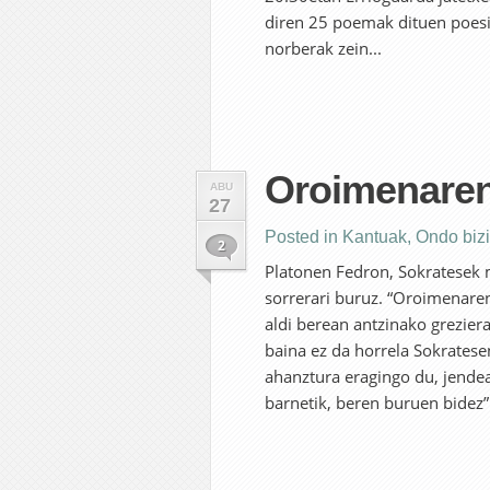
diren 25 poemak dituen poesi
norberak zein...
Oroimenaren
ABU
27
Posted in
Kantuak
,
Ondo bizi
2
Platonen Fedron, Sokratesek m
sorrerari buruz. “Oroimenaren
aldi berean antzinako grezier
baina ez da horrela Sokratese
ahanztura eragingo du, jendea
barnetik, beren buruen bidez”.