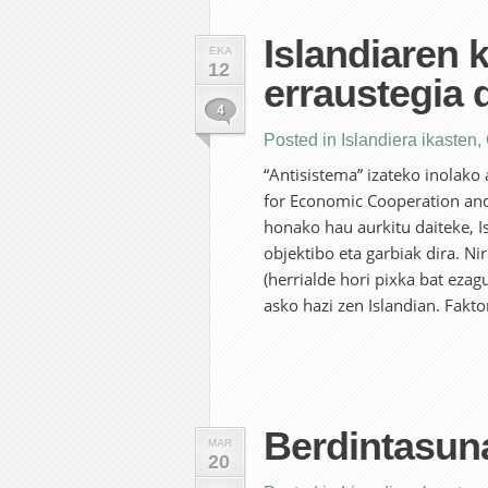
Islandiaren 
EKA
12
erraustegia 
4
Posted in
Islandiera ikasten
,
“Antisistema” izateko inolako
for Economic Cooperation and
honako hau aurkitu daiteke, I
objektibo eta garbiak dira. Ni
(herrialde hori pixka bat eza
asko hazi zen Islandian. Fakt
Berdintasuna
MAR
20