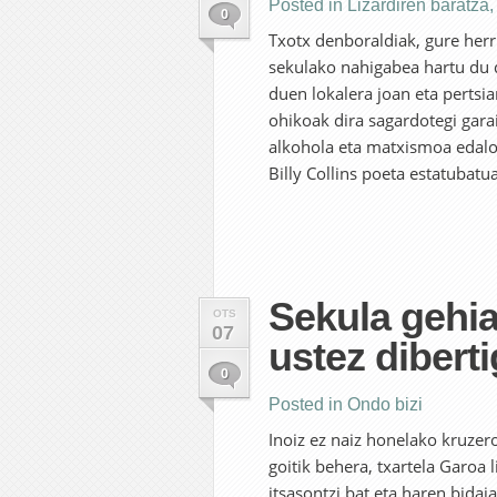
Posted in
Lizardiren baratza
0
Txotx denboraldiak, gure herri
sekulako nahigabea hartu du 
duen lokalera joan eta pertsi
ohikoak dira sagardotegi gara
alkohola eta matxismoa edalo
Billy Collins poeta estatubatu
Sekula gehi
OTS
07
ustez diberti
0
Posted in
Ondo bizi
Inoiz ez naiz honelako kruzer
goitik behera, txartela Garoa
itsasontzi bat eta haren bidaia