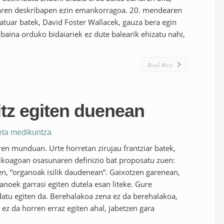
en deskribapen ezin emankorragoa. 20. mendearen
atuar batek, David Foster Wallacek, gauza bera egin
baina orduko bidaiariek ez dute balearik ehizatu nahi,
Read More
tz egiten duenean
eta medikuntza
ren munduan. Urte horretan zirujau frantziar batek,
ikoagoan osasunaren definizio bat proposatu zuen:
uen, “organoak isilik daudenean”. Gaixotzen garenean,
noek garrasi egiten dutela esan liteke. Gure
atu egiten da. Berehalakoa zena ez da berehalakoa,
ez da horren erraz egiten ahal, jabetzen gara