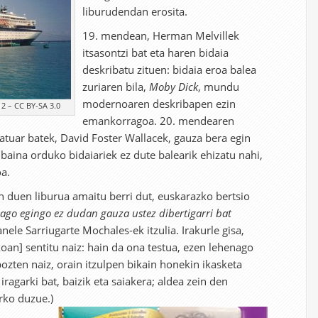
liburudendan erosita.
19. mendean, Herman Melvillek
itsasontzi bat eta haren bidaia
deskribatu zituen: bidaia eroa balea
zuriaren bila,
Moby Dick
, mundu
modernoaren deskribapen ezin
2 – CC BY-SA 3.0
emankorragoa. 20. mendearen
atuar batek, David Foster Wallacek, gauza bera egin
baina orduko bidaiariek ez dute balearik ehizatu nahi,
a.
duen liburua amaitu berri dut, euskarazko bertsio
ago egingo ez dudan gauza ustez dibertigarri bat
anele Sarriugarte Mochales-ek itzulia. Irakurle gisa,
zkoan] sentitu naiz: hain da ona testua, ezen lehenago
 pozten naiz, orain itzulpen bikain honekin ikasketa
 iragarki bat, baizik eta saiakera; aldea zein den
arko duzue.)