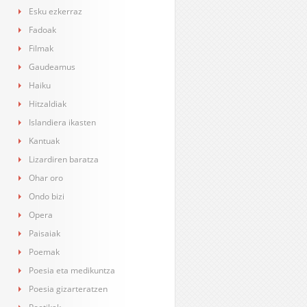
Esku ezkerraz
Fadoak
Filmak
Gaudeamus
Haiku
Hitzaldiak
Islandiera ikasten
Kantuak
Lizardiren baratza
Ohar oro
Ondo bizi
Opera
Paisaiak
Poemak
Poesia eta medikuntza
Poesia gizarteratzen