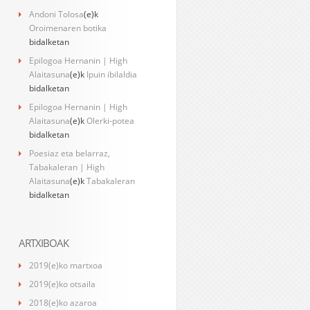
Andoni Tolosa
(e)k
Oroimenaren botika
bidalketan
Epilogoa Hernanin | High
Alaitasuna
(e)k
Ipuin ibilaldia
bidalketan
Epilogoa Hernanin | High
Alaitasuna
(e)k
Olerki-potea
bidalketan
Poesiaz eta belarraz,
Tabakaleran | High
Alaitasuna
(e)k
Tabakaleran
bidalketan
ARTXIBOAK
2019(e)ko martxoa
2019(e)ko otsaila
2018(e)ko azaroa