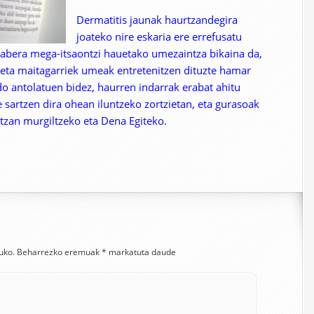
Dermatitis jaunak haurtzandegira
joateko nire eskaria ere errefusatu
rabera mega-itsaontzi hauetako umezaintza bikaina da,
o eta maitagarriek umeak entretenitzen dituzte hamar
do antolatuen bidez, haurren indarrak erabat ahitu
be sartzen dira ohean iluntzeko zortzietan, eta gurasoak
zitzan murgiltzeko eta Dena Egiteko.
uko.
Beharrezko eremuak
*
markatuta daude