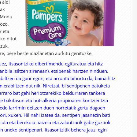
 aldi
oak
! Modu
gozo,
r eta
ko ditut
tzuk,
re, bere beste idazlanetan aurkitu genituzke:
uez, itsasontziko dibertimendu egituratua eta hitz
kanbila isiltzen zirenean), etsipenak hartzen ninduen.
abiltzen da gaur egun, eta arrunta bihurtu da, baina hitz
an erabiltzen dut nik. Niretzat, bi sentipenen batuketa
arraro bat gehi heriotzarekiko beldurraren tankera
e txikitasun eta hutsalkeria propioaren kontzientzia
i edo larrimin deitzen duen horretatik gertu dagoen
ori, xuxen. Hil nahi izatea da, sentipen jasanezin bati
ahula eta berekoia naizela eta zalantzarik gabe guztiok
n uneko sentipenari. Itsasontzitik behera jauzi egin