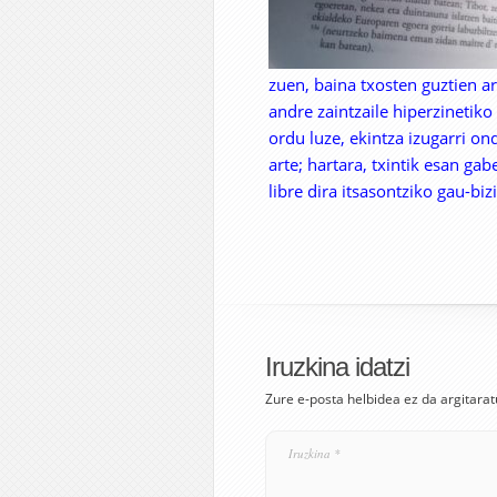
zuen, baina txosten guztien a
andre zaintzaile hiperzinetik
ordu luze, ekintza izugarri on
arte; hartara, txintik esan ga
libre dira itsasontziko gau-bi
Iruzkina idatzi
Zure e-posta helbidea ez da argitarat