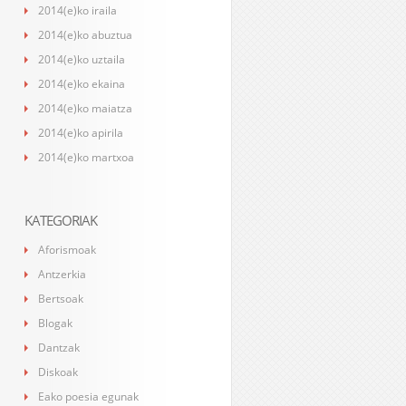
2014(e)ko iraila
2014(e)ko abuztua
2014(e)ko uztaila
2014(e)ko ekaina
2014(e)ko maiatza
2014(e)ko apirila
2014(e)ko martxoa
KATEGORIAK
Aforismoak
Antzerkia
Bertsoak
Blogak
Dantzak
Diskoak
Eako poesia egunak