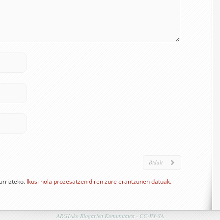
urrizteko.
Ikusi nola prozesatzen diren zure erantzunen datuak.
ARGIAko Blogarien Komunitatea -
CC-BY-SA