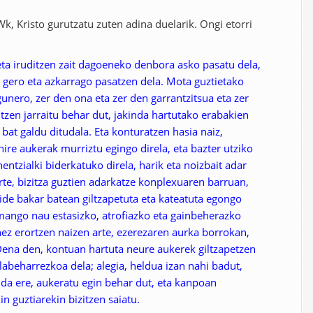
k, Kristo gurutzatu zuten adina duelarik. Ongi etorri
eta iruditzen zait dagoeneko denbora asko pasatu dela,
 gero eta azkarrago pasatzen dela. Mota guztietako
unero, zer den ona eta zer den garrantzitsua eta zer
zitzen jarraitu behar dut, jakinda hartutako erabakien
at galdu ditudala. Eta konturatzen hasia naiz,
ire aukerak murriztu egingo direla, eta bazter utziko
ntzialki biderkatuko direla, harik eta noizbait adar
arte, bizitza guztien adarkatze konplexuaren barruan,
ide bakar batean giltzapetuta eta kateatuta egongo
mango nau estasizko, atrofiazko eta gainbeherazko
ez erortzen naizen arte, ezerezaren aurka borrokan,
 Dena den, kontuan hartuta neure aukerek giltzapetzen
labeharrezkoa dela; alegia, heldua izan nahi badut,
da ere, aukeratu egin behar dut, eta kanpoan
n guztiarekin bizitzen saiatu.