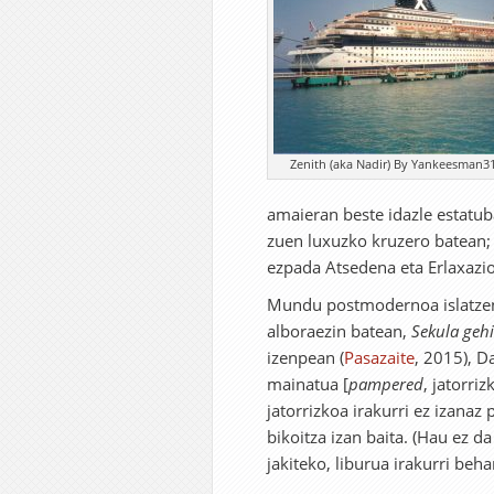
Zenith (aka Nadir) By Yankeesman31
amaieran beste idazle estatub
zuen luxuzko kruzero batean; 
ezpada Atsedena eta Erlaxazio
Mundu postmodernoa islatzen 
alboraezin batean,
Sekula gehi
izenpean (
Pasazaite
, 2015), D
mainatua [
pampered
, jatorri
jatorrizkoa irakurri ez izanaz
bikoitza izan baita. (Hau ez da
jakiteko, liburua irakurri beh