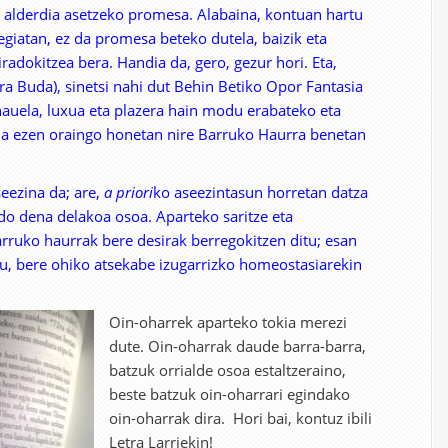
e alderdia asetzeko promesa. Alabaina, kontuan hartu
egiatan, ez da promesa beteko dutela, baizik eta
radokitzea bera. Handia da, gero, gezur hori. Eta,
tara Buda), sinetsi nahi dut Behin Betiko Opor Fantasia
uela, luxua eta plazera hain modu erabateko eta
la ezen oraingo honetan nire Barruko Haurra benetan
seezina da; are,
a priori
ko aseezintasun horretan datza
o dena delakoa osoa. Aparteko saritze eta
rruko haurrak bere desirak berregokitzen ditu; esan
itu, bere ohiko atsekabe izugarrizko homeostasiarekin
Oin-oharrek aparteko tokia merezi
dute. Oin-oharrak daude barra-barra,
batzuk orrialde osoa estaltzeraino,
beste batzuk oin-oharrari egindako
oin-oharrak dira. Hori bai, kontuz ibili
Letra Larriekin!