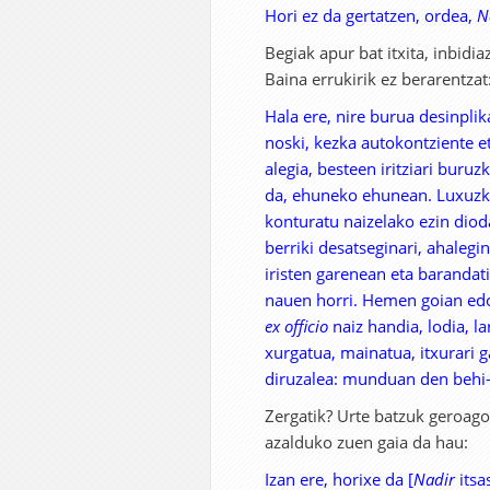
Hori ez da gertatzen, ordea,
N
Begiak apur bat itxita, inbidia
Baina errukirik ez berarentzat
Hala ere, nire burua desinpli
noski, kezka autokontziente e
alegia, besteen iritziari buru
da, ehuneko ehunean. Luxuzko 
konturatu naizelako ezin diod
berriki desatseginari, ahalegi
iristen garenean eta barandat
nauen horri. Hemen goian edo 
ex officio
naiz handia, lodia, l
xurgatua, mainatua, itxurari g
diruzalea: munduan den behi-e
Zergatik? Urte batzuk geroago, 
azalduko zuen gaia da hau:
Izan ere, horixe da [
Nadir
itsa