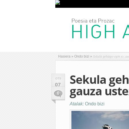
Sekula gehiago egin ez zue
Hasiera
»
Ondo bizi
»
Sekula geh
OTS
07
gauza ustez
0
Atalak:
Ondo bizi