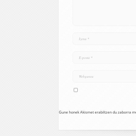
Gune honek Akismet erabiltzen du zaborra m