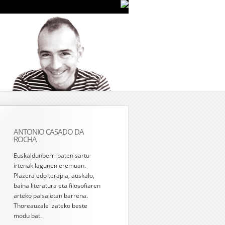
ANTONIO CASADO DA
ROCHA
Euskaldunberri baten sartu-
irtenak lagunen eremuan.
Plazera edo terapia, auskalo,
baina literatura eta filosofiaren
arteko paisaietan barrena.
Thoreauzale izateko beste
modu bat.