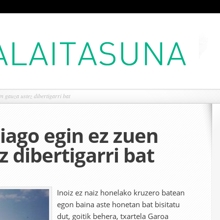
n gauza ustez dibertigarri bat
iago egin ez zuen
 dibertigarri bat
Inoiz ez naiz honelako kruzero batean
egon baina aste honetan bat bisitatu
dut, goitik behera, txartela Garoa