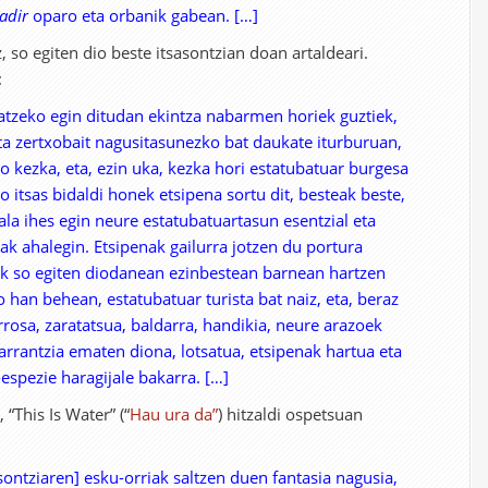
adir
oparo eta orbanik gabean. […]
z, so egiten dio beste itsasontzian doan artaldeari.
:
katzeko egin ditudan ekintza nabarmen horiek guztiek,
ta zertxobait nagusitasunezko bat daukate iturburuan,
zko kezka, eta, ezin uka, kezka hori estatubatuar burgesa
itsas bidaldi honek etsipena sortu dit, besteak beste,
ala ihes egin neure estatubatuartasun esentzial eta
nak ahalegin. Etsipenak gailurra jotzen du portura
ik so egiten diodanean ezinbestean barnean hartzen
han behean, estatubatuar turista bat naiz, eta, beraz
arrosa, zaratatsua, baldarra, handikia, neure arazoek
arrantzia ematen diona, lotsatua, etsipenak hartua eta
spezie haragijale bakarra. […]
“This Is Water” (“
Hau ura da”
) hitzaldi ospetsuan
sontziaren] esku-orriak saltzen duen fantasia nagusia,