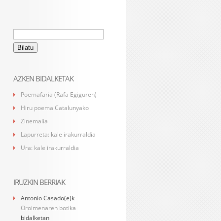
Bilatu:
AZKEN BIDALKETAK
Poemafaria (Rafa Egiguren)
Hiru poema Catalunyako
Zinemalia
Lapurreta: kale irakurraldia
Ura: kale irakurraldia
IRUZKIN BERRIAK
Antonio Casado
(e)k
Oroimenaren botika
bidalketan