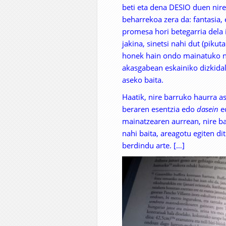
beti eta dena DESIO duen nir
beharrekoa zera da: fantasia, 
promesa hori betegarria dela i
jakina, sinetsi nahi dut (piku
honek hain ondo mainatuko na
akasgabean eskainiko dizkida
aseko baita.
Haatik, nire barruko haurra a
beraren esentzia edo
dasein
ed
mainatzearen aurrean, nire ba
nahi baita, areagotu egiten d
berdindu arte. […]