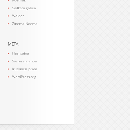
Poetikak
Sailkatu gabea
Walden
Zinema-Noema
META
Hasi saioa
Sarreren jarioa
Iruzkinen jarioa
WordPress.org