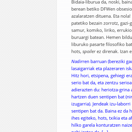
Bidaia-liburua da, noski, baina
berean betiko DFWen obsesi
azalaratzen dituena. Eta nola
patetiko bezain zorrotz, gazi-
samur, komiko, liriko, errukio
buruargi batean. Hemen bildu
liburuko pasarte filosofiko ba
hots,
spoiler
ez direnak. Izan e
Nadir
ren barruan (bereziki ga
lasaigarriak eta plazeraren is
Hitz hori, etsipena, gehiegi er
serio bat da, eta zentzu serio
adierazten du: heriotza-grina 
hartzen duen sentipen bat (nir
izugarria). Jendeak izu-laborr
sentipen bat da. Baina ez da h
ihes egiteko, hots, txikia eta 
hilko garela konturatzen naize