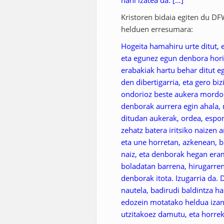
nahi izatea da. […]
Kristoren bidaia egiten du DFW
helduen erresumara:
Hogeita hamahiru urte ditut, 
eta egunez egun denbora hori
erabakiak hartu behar ditut eg
den dibertigarria, eta gero bi
ondorioz beste aukera mordo b
denborak aurrera egin ahala, n
ditudan aukerak, ordea, espone
zehatz batera iritsiko naizen 
eta une horretan, azkenean, b
naiz, eta denborak hegan era
boladatan barrena, hirugarren
denborak itota. Izugarria da.
nautela, badirudi baldintza ha
edozein motatako heldua izan
utzitakoez damutu, eta horreki