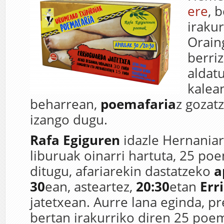
ere
, 
irakur
Orain
berri
aldat
kalea
beharrean,
poemafaria
z gozat
izango dugu.
Rafa Egiguren
idazle Hernaniar
liburuak oinarri hartuta, 25 po
ditugu, afariarekin dastatzeko
ap
30
ean, asteartez,
20:30
etan
Err
jatetxean. Aurre lana eginda, p
bertan irakurriko diren 25 poe