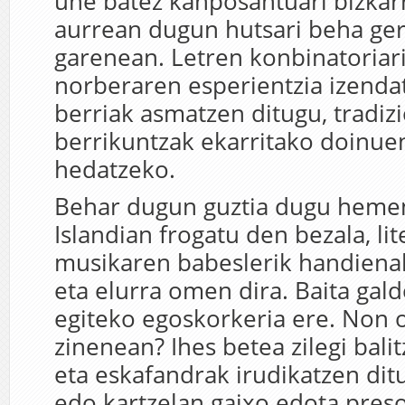
une batez kanposantuari bizka
aurrean dugun hutsari beha ge
garenean. Letren konbinatoriari
norberaren esperientzia izend
berriak asmatzen ditugu, tradiz
berrikuntzak ekarritako doinue
hedatzeko.
Behar dugun guztia dugu hemen
Islandian frogatu den bezala, li
musikaren babeslerik handienak
eta elurra omen dira. Baita gal
egiteko egoskorkeria ere. Non 
zinenean? Ihes betea zilegi bali
eta eskafandrak irudikatzen dit
edo kartzelan gaixo edota pre