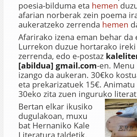
poesia-bilduma eta
hemen
duzu
afarian norberak zein poema ir
aukeratzeko zerrenda
hemen
d
Afarirako izena eman behar da 
Lurrekon duzue hortarako irek
zerrenda, edo e-postaz
kalelit
[abildua] gmail.com
-en. Menu
izango da aukeran. 30€ko kostu
eta prekarizatuek 15€. Animatu
30eko zita zuen inguruko literat
Bertan elkar ikusiko
dugulakoan, muxu
bat Hernaniko Kale
Literatura taldetik.