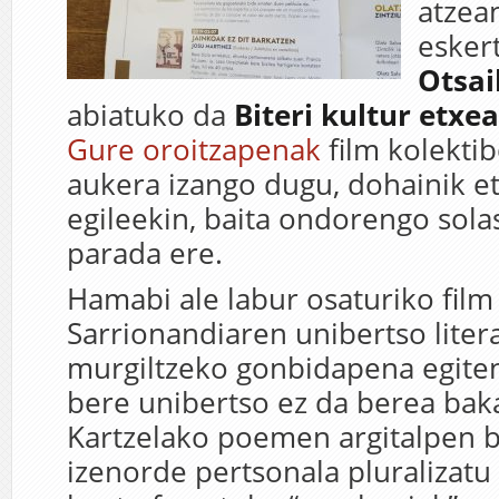
atzean
esker
Otsai
abiatuko da
Biteri kultur etxe
Gure oroitzapenak
film kolekti
aukera izango dugu, dohainik e
egileekin, baita ondorengo sola
parada ere.
Hamabi ale labur osaturiko fil
Sarrionandiaren unibertso liter
murgiltzeko gonbidapena egiten
bere unibertso ez da berea baka
Kartzelako poemen argitalpen b
izenorde pertsonala pluralizatu