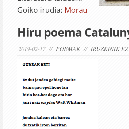
Goiko irudia:
Morau
Hiru poema Catalun
2019-02-17 //
POEMAK
//
IRUZKINIK EZ