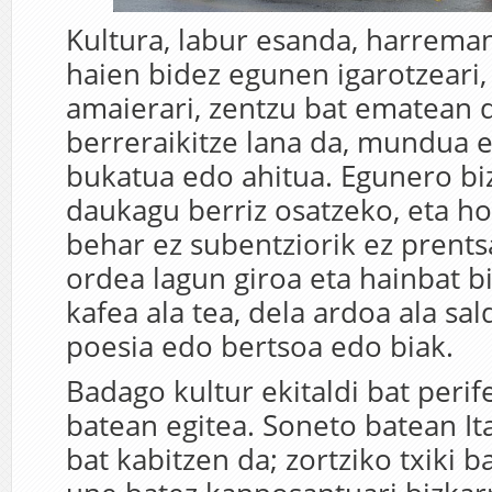
Kultura, labur esanda, harrema
haien bidez egunen igarotzeari, 
amaierari, zentzu bat ematean 
berreraikitze lana da, mundua e
bukatua edo ahitua. Egunero biz
daukagu berriz osatzeko, eta ho
behar ez subentziorik ez prentsa
ordea lagun giroa eta hainbat bi
kafea ala tea, dela ardoa ala sal
poesia edo bertsoa edo biak.
Badago kultur ekitaldi bat perif
batean egitea. Soneto batean Ita
bat kabitzen da; zortziko txiki b