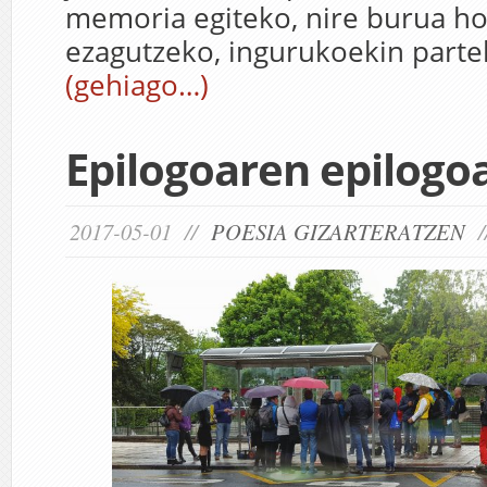
memoria egiteko, nire burua h
ezagutzeko, ingurukoekin part
(gehiago…)
Epilogoaren epilogo
2017-05-01 //
POESIA GIZARTERATZEN
/