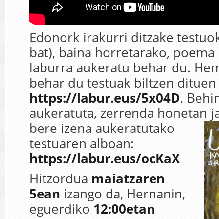
Edonork irakurri ditzake testuok
bat), baina horretarako, poema
laburra aukeratu behar du. Hem
behar du testuak biltzen dituen
https://labur.eus/5x04D
. Behi
aukeratuta, zerrenda honetan j
bere izena auker
atutako
testuaren alboan:
https://labur.eus/ocKaX
Hitzordua
maiatzaren
5ean
izango da, Hernanin,
eguerdiko
12:00etan