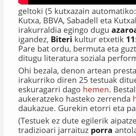
geltoki (5 kutxazain automatiko:
Kutxa, BBVA, Sabadell eta Kutxab
irakurraldia egingo dugu
azaro
igandez,
Biteri
kultur etxetik
11
Pare bat ordu, bermuta eta guz
ditugu literatura soziala perfor
Ohi bezala, denon artean prest
irakurriko diren 25 testuak dit
eskuragarri dago
hemen
. Besta
aukeratzeko hasteko zerrenda
daukazue. Gurekin etorri eta pa
(Testuek ez dute egilerik aipatz
tradizioari jarraituz
porra
antol