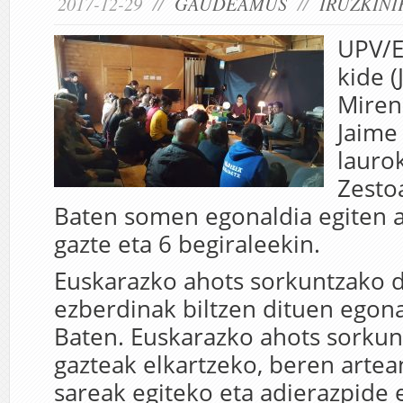
2017-12-29 //
GAUDEAMUS
//
IRUZKINI
UPV/E
kide (
Miren
Jaime
laurok
Zesto
Baten somen egonaldia egiten a
gazte eta 6 begiraleekin.
Euskarazko ahots sorkuntzako d
ezberdinak biltzen dituen egona
Baten. Euskarazko ahots sorkun
gazteak elkartzeko, beren arte
sareak egiteko eta adierazpide