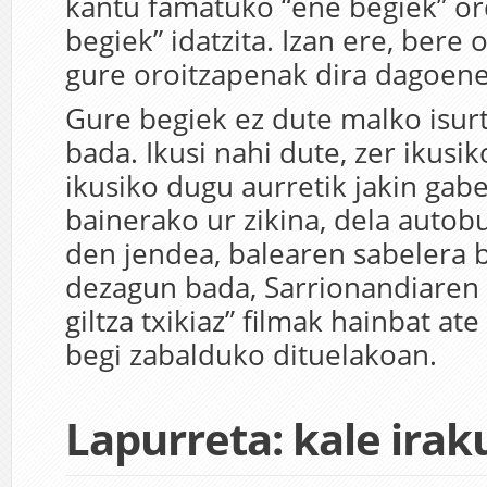
kantu famatuko “ene begiek” or
begiek” idatzita. Izan ere, bere
gure oroitzapenak dira dagoen
Gure begiek ez dute malko isur
bada. Ikusi nahi dute, zer ikusik
ikusiko dugu aurretik jakin gabe
bainerako ur zikina, dela autob
den jendea, balearen sabelera b
dezagun bada, Sarrionandiaren
giltza txikiaz” filmak hainbat at
begi zabalduko dituelakoan.
Lapurreta: kale irak