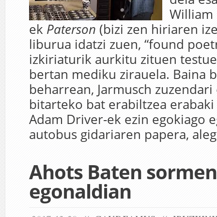
William 
ek
Paterson
(bizi zen hiriaren i
liburua idatzi zuen, “found poetr
izkiriaturik aurkitu zituen testue
bertan mediku zirauela. Baina b
beharrean, Jarmusch zuzendari e
bitarteko bat erabiltzea erabak
Adam Driver-ek ezin egokiago e
autobus gidariaren papera, aleg
Ahots Baten sormen
egonaldian