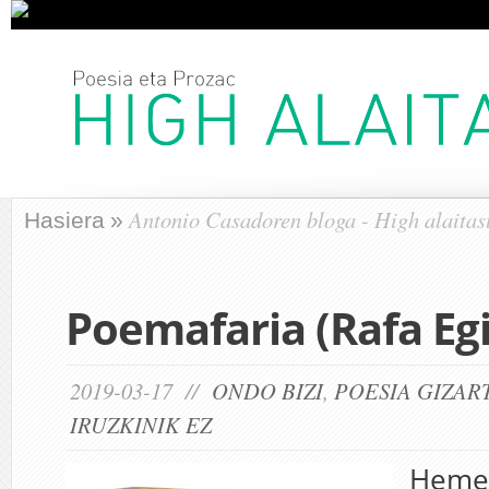
Antonio Casadoren bloga - High alaita
Hasiera
»
Poemafaria (Rafa Eg
2019-03-17 //
ONDO BIZI
,
POESIA GIZAR
IRUZKINIK EZ
Heme