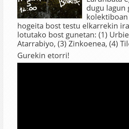
dugu lagun 
kolektiboan
hogeita bost testu elkarrekin ir
lotutako bost gunetan: (1) Urbiet
Atarrabiyo, (3) Zinkoenea, (4) Ti
Gurekin etorri!