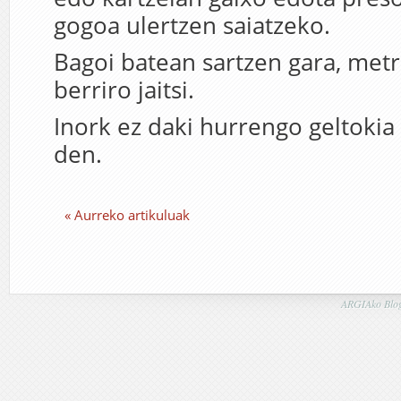
gogoa ulertzen saiatzeko.
Bagoi batean sartzen gara, metr
berriro jaitsi.
Inork ez daki hurrengo geltokia
den.
« Aurreko artikuluak
ARGIAko Blog