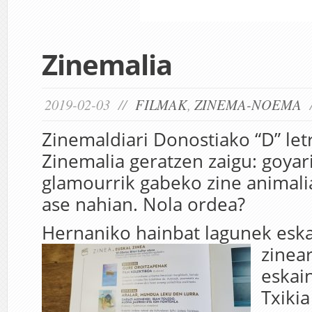
Zinemalia
2019-02-03 //
FILMAK
,
ZINEMA-NOEMA
Zinemaldiari Donostiako “D” let
Zinemalia geratzen zaigu: goyar
glamourrik gabeko zine animali
ase nahian. Nola ordea?
Hernaniko hainbat lagunek eska
zinear
eskai
Txiki