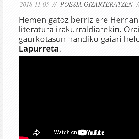
2018-11-05 //
POESIA GIZARTERATZEN
/
Hemen gatoz berriz ere Hernan
literatura irakurraldiarekin. Or
gaurkotasun handiko gaiari hel
Lapurreta
.