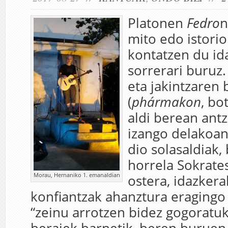
Platonen
Fedro
n
mito edo istorio 
kontatzen du id
sorrerari buruz
eta jakintzaren 
(
phármakon
, bo
aldi berean antz
izango delakoan
dio solasaldiak,
horrela Sokrate
Morau, Hernaniko 1. emanaldian
ostera, idazker
konfiantzak ahanztura eragingo
“zeinu arrotzen bidez gogoratuko