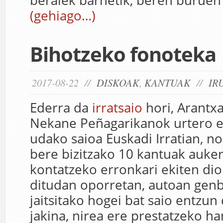
beraiek barnetik, beren buruen 
(gehiago…)
Bihotzeko fonoteka
2017-08-22 //
DISKOAK
,
KANTUAK
//
IR
Ederra da
irratsaio
hori, Arantxa
Nekane Peñagarikanok urtero e
udako saioa Euskadi Irratian, n
bere bizitzako 10 kantuak auke
kontatzeko erronkari ekiten dio
ditudan oporretan, autoan genbi
jaitsitako hogei bat saio entzun 
jakina, nirea ere prestatzeko har