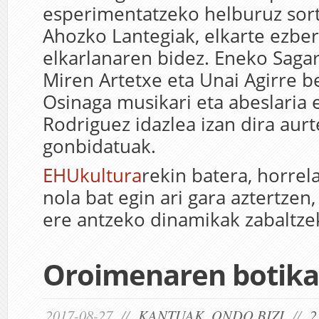
esperimentatzeko helburuz sor
Ahozko Lantegiak, elkarte ezbe
elkarlanaren bidez. Eneko Saga
Miren Artetxe eta Unai Agirre be
Osinaga musikari eta abeslaria 
Rodriguez idazlea izan dira aur
gonbidatuak.
EHUkultura
rekin batera, horre
nola bat egin ari gara aztertzen,
ere antzeko dinamikak zabaltze
Oroimenaren botika
2017-08-27 //
KANTUAK
,
ONDO BIZI
//
2