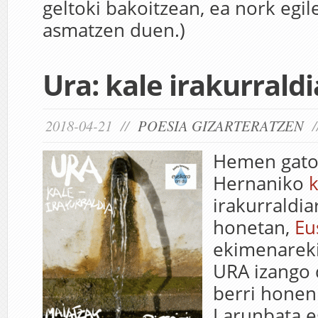
geltoki bakoitzean, ea nork egil
asmatzen duen.)
Ura: kale irakurraldi
2018-04-21 //
POESIA GIZARTERATZEN
/
Hemen gatoz
Hernaniko
k
irakurraldia
honetan,
Eu
ekimenareki
URA izango 
berri honen 
Larunbata e