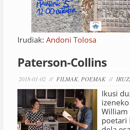
Irudiak:
Andoni Tolosa
Paterson-Collins
2018-01-02 //
FILMAK
,
POEMAK
//
IRUZ
Ikusi d
izeneko 
William
poetari
dela es