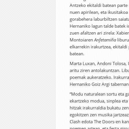
Antzeko ekitaldi batean parte
nuen apirilean, eta ikusitakoa
gorabehera laburbiltzen saiatu
Hernaniko lagun talde batek i
zuen afaltzen ari zirela: Xabier
Montoiaren
Anfetamiña
liburu
elkarrekin irakurtzea, ekitaldi
batean.
Marta Luxan, Andoni Tolosa, I
aritu ziren antolakuntzan. Lib
poemak aukeratzeko. Irakurral
Hernaniko Goiz Argi tabernan
“Modu naturalean sortu eta ga
ekartzeko modua, sinplea eta
hitzak irakurraldia bukatu ze
egokitzen zen musika jartzeaz
Clash edota The Doors-en kant
poemen artean, eta festa giro