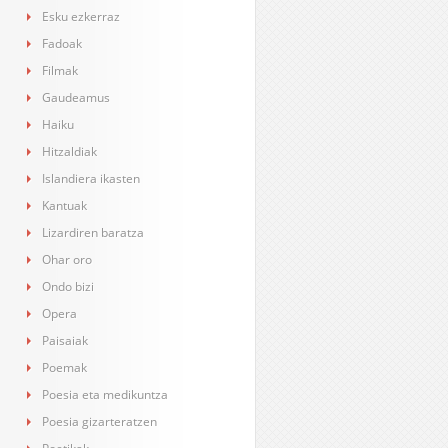
Esku ezkerraz
Fadoak
Filmak
Gaudeamus
Haiku
Hitzaldiak
Islandiera ikasten
Kantuak
Lizardiren baratza
Ohar oro
Ondo bizi
Opera
Paisaiak
Poemak
Poesia eta medikuntza
Poesia gizarteratzen