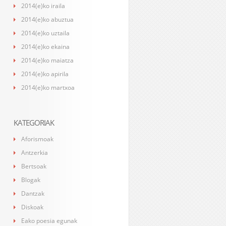
2014(e)ko iraila
2014(e)ko abuztua
2014(e)ko uztaila
2014(e)ko ekaina
2014(e)ko maiatza
2014(e)ko apirila
2014(e)ko martxoa
KATEGORIAK
Aforismoak
Antzerkia
Bertsoak
Blogak
Dantzak
Diskoak
Eako poesia egunak