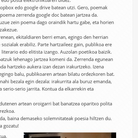
 edo posta elektronikoaren bidez.
 dropbox edo google drive batean utzi. Gero, poemak
t poema zerrenda google doc batean jartzea da.
duzue zein poema dago oraindik hartu gabe, eta horien
ezakezue.
enean, ekitaldiaren berri eman, egingo den herrian
sozialak erabiliz. Parte hartzaileez gain, publikoa ere
 literario edo elitista izango. Auzolan poetikoa baizik.
 batzuk lehenago jartzea komeni da. Zerrenda egunean
da hartzeko aukera izan dezan irakurtzeko. Izena
gingo balu, publikoaren artean bilatu ordezkoren bat.
nahi bezala egin dezala: irakurrita ala buruz emanda,
a serio-serio jarrita. Kontua da elkarrekin eta
dutenen artean oroigarri bat banatzea oparitxo polita
rrezkoa.
 da, baina demaseko solemnitateak poesia hiltzen du.
ta gozatu!
tua.