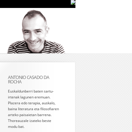
ANTONIO CASADO DA
ROCHA
Euskaldunberri baten sartu-
irtenak lagunen eremuan.
Plazera edo terapia, auskalo,
baina literatura eta filosofiaren
arteko paisaietan barrena.
Thoreauzale izateko beste
modu bat.