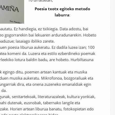
10 urratsetan,
Poesia txotx egiteko metodo
laburra
:
utatu. Ez handiegia, ez txikiegia. Data adostu, bai
eo gogorrarekin bai lekuaren arduradunarekin. Hobeto
aduzue; lasaiago ibiliko zarete.
zuen poesia liburua aukeratu. Ez dadila luzea izan; 100
zatea komeni da. Luzera eta estilo ezberdineko poemak
urleekiko lotura baldin badu, are hobeto. Hurbiltasuna
ak egingo ditu, poemen artean kantuak eta musika
 duen musika aukeratu. Mikrofonoa, bozgorailuak eta
gungarriak dira, eta onena zuzeneko emanaldiak egin
 da.
gunak, senitartekoak, literaturazaleak, kultura yonkiak,
nahi dutenak, eusnobak, tabernako langile eta
zake. Horien artean liburua banatu, fotokopietan edo