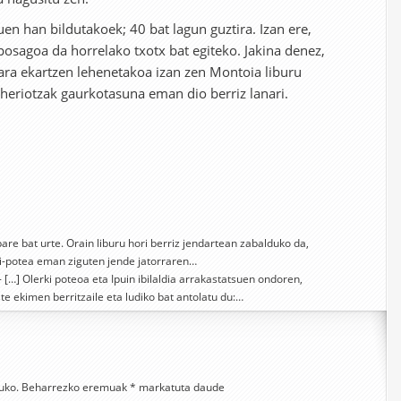
en han bildutakoek; 40 bat lagun guztira. Izan ere,
osagoa da horrelako txotx bat egiteko. Jakina denez,
ara ekartzen lehenetakoa izan zen Montoia liburu
heriotzak gaurkotasuna eman dio berriz lanari.
pare bat urte. Orain liburu hori berriz jendartean zabalduko da,
ki-potea eman ziguten jende jatorraren…
- […] Olerki poteoa eta Ipuin ibilaldia arrakastatsuen ondoren,
te ekimen berritzaile eta ludiko bat antolatu du:…
uko.
Beharrezko eremuak
*
markatuta daude