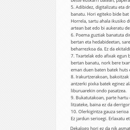
beste euskarri batean, papera
Adibidez, digitalizatu eta
banatu. Hori egiteko bide ba
Horrela, sartu ahala ikusiko 
artean bat edo bi aukeratu d
Poema guztiak banatuta dir
bertan eta hedabideetan, sare 
beharrezkoa da. Ez da ekitaldi
Txartelak edo afixak egun
bertan banatu, nork bere txan
eman duen baten batek huts e
Irakurtzerakoan, bakoitzak 
antzerki pixka batek eginez al
liburuarekin ondo pasatzea.
Bukatutakoan, parte hartu 
litzateke, baina ez da derrigo
Olerkigintza gauza serioa
Ez jardun serioegi. Erlaxatu e
Dekalogo hori ez da nik asma