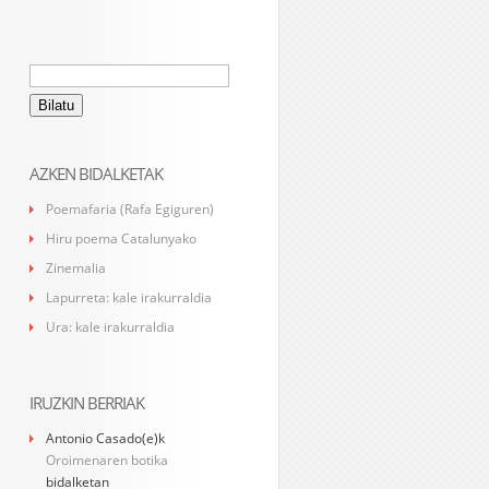
Bilatu:
AZKEN BIDALKETAK
Poemafaria (Rafa Egiguren)
Hiru poema Catalunyako
Zinemalia
Lapurreta: kale irakurraldia
Ura: kale irakurraldia
IRUZKIN BERRIAK
Antonio Casado
(e)k
Oroimenaren botika
bidalketan