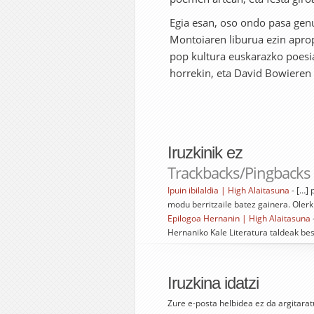
Egia esan, oso ondo pasa genu
Montoiaren liburua ezin aprop
pop kultura euskarazko poesi
horrekin, eta David Bowieren 
Iruzkinik ez
Trackbacks/Pingbacks
Ipuin ibilaldia | High Alaitasuna
- […] 
modu berritzaile batez gainera. Oler
Epilogoa Hernanin | High Alaitasuna
Hernaniko Kale Literatura taldeak bes
Iruzkina idatzi
Zure e-posta helbidea ez da argitarat