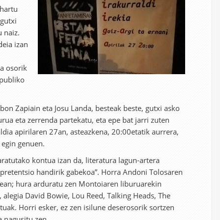
 hartu
 gutxi
 naiz.
deia izan
a osorik
 publiko
bon Zapiain eta Josu Landa, besteak beste, gutxi asko
urua eta zerrenda partekatu, eta epe bat jarri zuten
dia apirilaren 27an, asteazkena, 20:00etatik aurrera,
 egin genuen.
ratutako kontua izan da, literatura lagun-artera
 pretentsio handirik gabekoa”. Horra Andoni Tolosaren
nean; hura arduratu zen Montoiaren liburuarekin
, alegia David Bowie, Lou Reed, Talking Heads, The
uak. Horri esker, ez zen isilune deserosorik sortzen
a nagusitu zen.