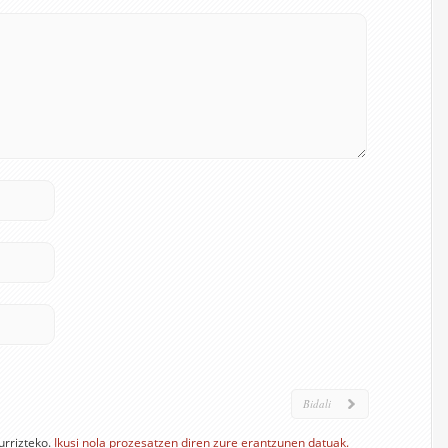
urrizteko.
Ikusi nola prozesatzen diren zure erantzunen datuak.