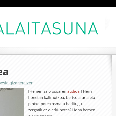
ea
esia gizarteratzen
[Hemen saio osoaren
audioa
.] Herri
honetan kalimotxoa, bertso afaria eta
pintxo potea asmatu baditugu,
zergatik ez olerki-potea? Hona hemen