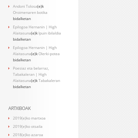
Andoni Tolosa
(e)k
Oroimenaren botika
bidalketan
Epilogoa Hernanin | High
Alaitasuna
(e)k
Ipuin ibilaldia
bidalketan
Epilogoa Hernanin | High
Alaitasuna
(e)k
Olerki-potea
bidalketan
Poesiaz eta belarraz,
Tabakaleran | High
Alaitasuna
(e)k
Tabakaleran
bidalketan
ARTXIBOAK
2019(e)ko martxoa
2019(e)ko otsaila
2018(e)ko azaroa