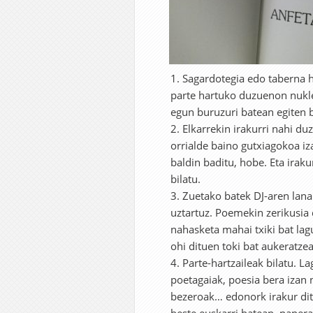
Sagardotegia edo taberna ha
parte hartuko duzuenon nukl
egun buruzuri batean egiten b
Elkarrekin irakurri nahi du
orrialde baino gutxiagokoa i
baldin baditu, hobe. Eta irak
bilatu.
Zuetako batek DJ-aren lan
uztartuz. Poemekin zerikusia
nahasketa mahai txiki bat la
ohi dituen toki bat aukeratzea
Parte-hartzaileak bilatu. La
poetagaiak, poesia bera izan 
bezeroak… edonork irakur dit