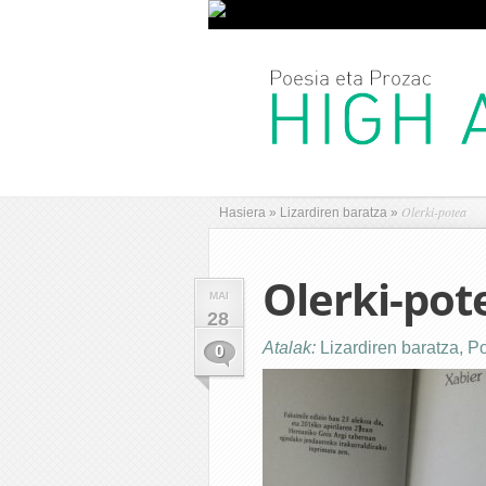
Olerki-potea
Hasiera
»
Lizardiren baratza
»
Olerki-pot
MAI
28
Atalak:
Lizardiren baratza
,
Po
0