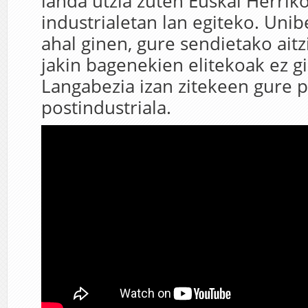
landa utzia zuten Euskal Herriko
industrialetan lan egiteko. Unib
ahal ginen, gure sendietako aitz
jakin bagenekien elitekoak ez gi
Langabezia izan zitekeen gure p
postindustriala.