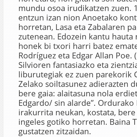
mundu osoa irudikatzen zuen. 
entzun izan nion Anoetako kont
horretan, Lasa eta Zabalaren pan
zutenean. Edozein kantu hauta 
honek bi txori harri batez emate
Rodríguez eta Edgar Allan Poe. 
Silvioren fantasiazko eta zientzi
liburutegiak ez zuen parekorik 
Zelako soiltasunez adierazten 
bere gaia: alaitasuna nola erdie
Edgardo/ sin alarde”. Ordurako
irakurrita neukan, kostata, ber
ingeles gotiko horretan. Baina
gustatzen zitzaidan.