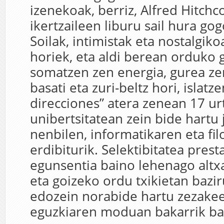
izenekoak, berriz, Alfred Hitchc
ikertzaileen liburu sail hura go
Soilak, intimistak eta nostalgik
horiek, eta aldi berean orduko 
somatzen zen energia, gurea ze
basati eta zuri-beltz hori, islatz
direcciones” atera zenean 17 ur
unibertsitatean zein bide hartu 
nenbilen, informatikaren eta fil
erdibiturik. Selektibitatea prest
egunsentia baino lehenago altx
eta goizeko ordu txikietan bazir
edozein norabide hartu zezakeel
eguzkiaren moduan bakarrik bat