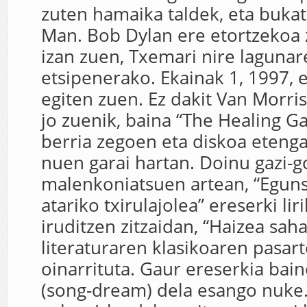
zuten hamaika taldek, eta buka
Man. Bob Dylan ere etortzekoa 
izan zuen, Txemari nire lagunar
etsipenerako. Ekainak 1, 1997, 
egiten zuen. Ez dakit Van Morr
jo zuenik, baina “The Healing G
berria zegoen eta diskoa eteng
nuen garai hartan. Doinu gazi-g
malenkoniatsuen artean, “Egun
atariko txirulajolea” ereserki lir
iruditzen zitzaidan, “Haizea sah
literaturaren klasikoaren pasar
oinarrituta. Gaur ereserkia bai
(song-dream) dela esango nuke.