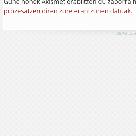
Gune honek Akismet erabiltzen du zaborra 
prozesatzen diren zure erantzunen datuak.
ARGIAko Blog