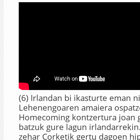
(6) Irlandan bi ikasturte eman n
Lehenengoaren amaiera ospatz
Homecoming kontzertura joan 
batzuk gure lagun irlandarreki
zehar Corketik gertu dagoen h