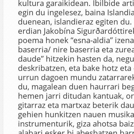
kultura garaikidean. Ibilbide art
egin du ingelesez, baina Islandi
duenean, islandieraz egiten du
erdian Jakobína Sigurðardóttire
poema honek “esna-aldia” izena
baserria/ nire baserria eta zur
daude” hitzekin hasten da, neg
deskribatzen, eta bake hotz eta
urrun dagoen mundu zatarrarek
du, magalean duen haurrari beg
hemen jarri ditudan kantuak, or
gitarraz eta martxaz beterik da
gehien hunkitzen nauen musika
instrumenturik, giza ahotsa bai
alabari esker bi abesbatzen bar