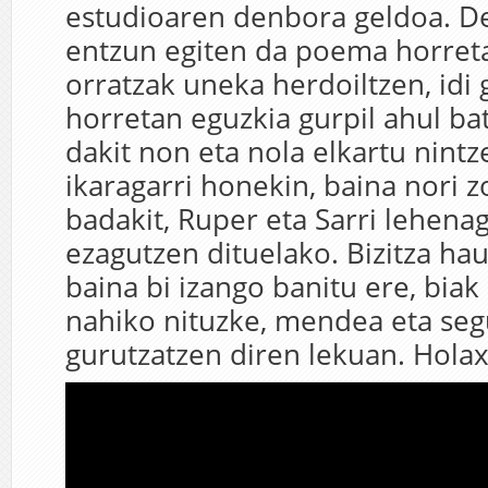
estudioaren denbora geldoa. De
entzun egiten da poema horreta
orratzak uneka herdoiltzen, idi 
horretan eguzkia gurpil ahul ba
dakit non eta nola elkartu nint
ikaragarri honekin, baina nori 
badakit, Ruper eta Sarri lehena
ezagutzen dituelako. Bizitza ha
baina bi izango banitu ere, biak
nahiko nituzke, mendea eta se
gurutzatzen diren lekuan. Holax