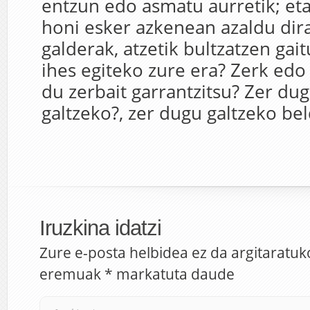
entzun edo asmatu aurretik; et
honi esker azkenean azaldu dira
galderak, atzetik bultzatzen gait
ihes egiteko zure era? Zerk edo
du zerbait garrantzitsu? Zer du
galtzeko?, zer dugu galtzeko be
Iruzkina idatzi
Zure e-posta helbidea ez da argitaratuk
eremuak
*
markatuta daude