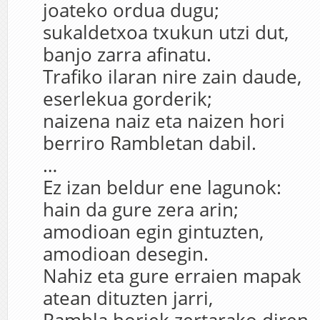
joateko ordua dugu;
sukaldetxoa txukun utzi dut,
banjo zarra afinatu.
Trafiko ilaran nire zain daude,
eserlekua gorderik;
naizena naiz eta naizen hori
berriro Rambletan dabil.
…
Ez izan beldur ene lagunok:
hain da gure zera arin;
amodioan egin gintuzten,
amodioan desegin.
Nahiz eta gure erraien mapak
atean dituzten jarri,