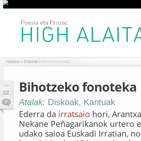
Bihotzeko fonoteka
Hasiera
»
Diskoak
»
Bihotzeko fonoteka
ABU
22
Atalak:
Diskoak
,
Kantuak
0
Ederra da
irratsaio
hori, Arantxa
Nekane Peñagarikanok urtero e
udako saioa Euskadi Irratian, n