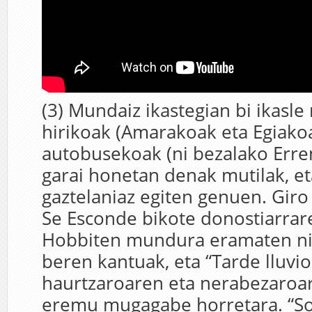
(3) Mundaiz ikastegian bi ikasl
hirikoak (Amarakoak eta Egiako
autobusekoak (ni bezalako Erre
garai honetan denak mutilak, e
gaztelaniaz egiten genuen. Gir
Se Esconde bikote donostiarrare
Hobbiten mundura eramaten nin
beren kantuak, eta “Tarde lluvio
haurtzaroaren eta nerabezaroa
eremu mugagabe horretara. “So