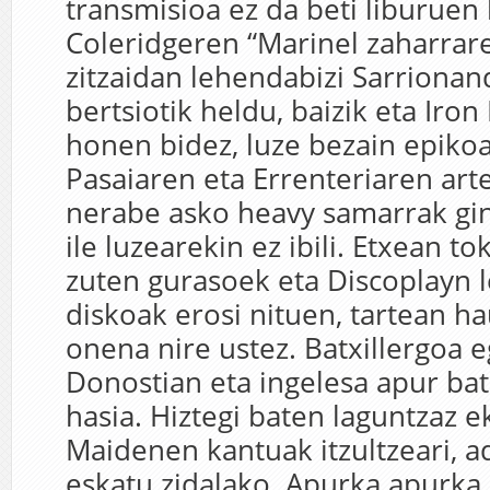
transmisioa ez da beti liburuen 
Coleridgeren “Marinel zaharrar
zitzaidan lehendabizi Sarriona
bertsiotik heldu, baizik eta Ir
honen bidez, luze bezain epikoa
Pasaiaren eta Errenteriaren art
nerabe asko heavy samarrak gine
ile luzearekin ez ibili. Etxean to
zuten gurasoek eta Discoplayn
diskoak erosi nituen, tartean ha
onena nire ustez. Batxillergoa e
Donostian eta ingelesa apur bat
hasia. Hiztegi baten laguntzaz e
Maidenen kantuak itzultzeari, a
eskatu zidalako. Apurka apurka