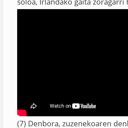
soloa, Irlandako gaita zoragarri
(7) Denbora, zuzenekoaren denb