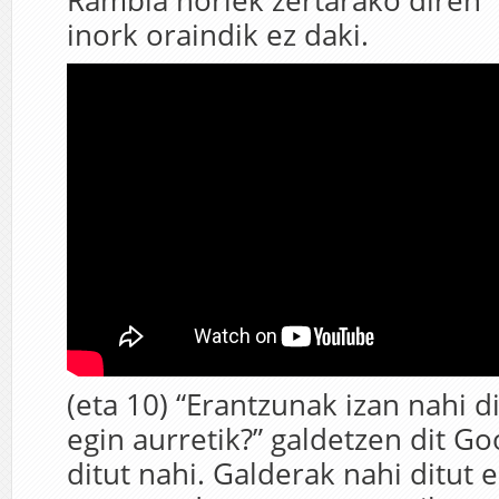
Rambla horiek zertarako diren
inork oraindik ez daki.
(eta 10) “Erantzunak izan nahi d
egin aurretik?” galdetzen dit Go
ditut nahi. Galderak nahi ditut 