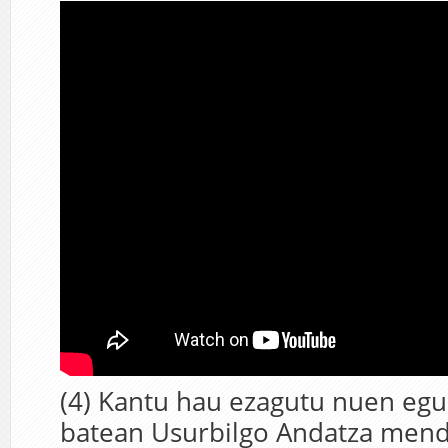
(4) Kantu hau ezagutu nuen egu
batean Usurbilgo Andatza mend