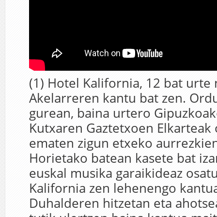
(1) Hotel Kalifornia, 12 bat urte 
Akelarreren kantu bat zen. Ordu
gurean, baina urtero Gipuzkoak
Kutxaren Gaztetxoen Elkarteak 
ematen zigun etxeko aurrezkien
Horietako batean kasete bat iza
euskal musika garaikideaz osatu
Kalifornia zen lehenengo kantua
Duhalderen hitzetan eta ahotse