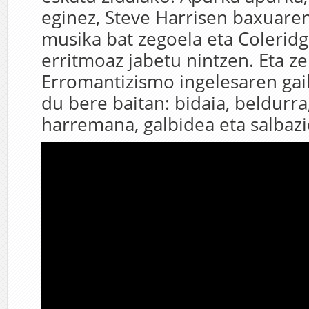
eginez, Steve Harrisen baxuaren
musika bat zegoela eta Colerid
erritmoaz jabetu nintzen. Eta ze 
Erromantizismo ingelesaren ga
du bere baitan: bidaia, beldurra
harremana, galbidea eta salbazi