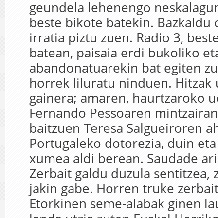
geundela lehenengo neskalagun
beste bikote batekin. Bazkaldu 
irratia piztu zuen. Radio 3, beste
batean, paisaia erdi bukoliko et
abandonatuarekin bat egiten z
horrek liluratu ninduen. Hitzak 
gainera; amaren, haurtzaroko u
Fernando Pessoaren mintzairan 
baitzuen Teresa Salgueiroren a
Portugaleko dotorezia, duin eta
xumea aldi berean. Saudade ari
Zerbait galdu duzula sentitzea, 
jakin gabe. Horren truke zerbait
Etorkinen seme-alabak ginen la