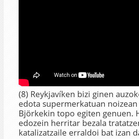
(8) Reykjavíken bizi ginen auzok
edota supermerkatuan noizean
Björkekin topo egiten genuen. 
edozein herritar bezala tratatze
katalizatzaile erraldoi bat izan 