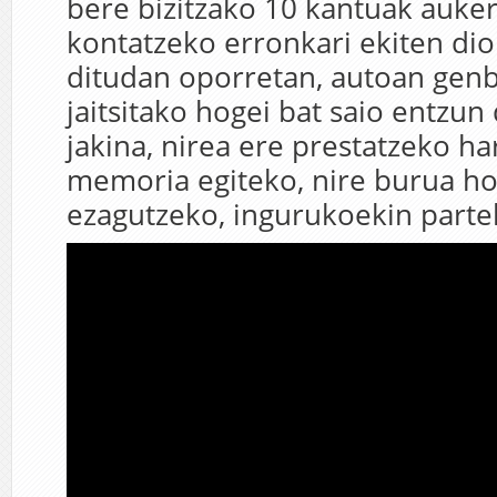
bere bizitzako 10 kantuak auke
kontatzeko erronkari ekiten dio
ditudan oporretan, autoan genbi
jaitsitako hogei bat saio entzun 
jakina, nirea ere prestatzeko har
memoria egiteko, nire burua h
ezagutzeko, ingurukoekin part