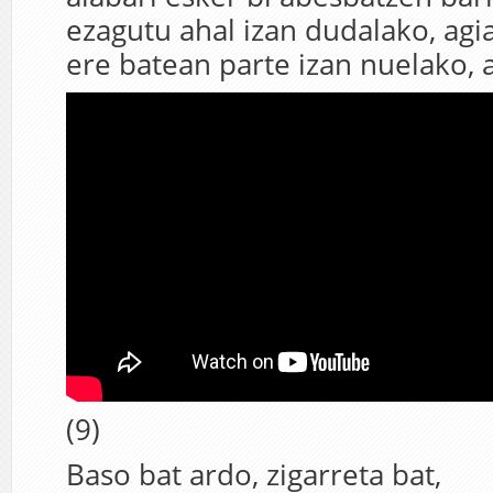
ezagutu ahal izan dudalako, agia
ere batean parte izan nuelako,
(9)
Baso bat ardo, zigarreta bat,