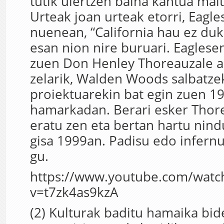
tutik ulertzen baina kantua mai
Urteak joan urteak etorri, Eagl
nuenean, “California hau ez duk 
esan nion nire buruari. Eaglesen
zuen Don Henley Thoreauzale 
zelarik, Walden Woods salbatze
proiektuarekin bat egin zuen 1
hamarkadan. Berari esker Thore
eratu zen eta bertan hartu nin
gisa 1999an. Padisu edo infernu
gu.
https://www.youtube.com/watc
v=t7zk4as9kzA
(2) Kulturak baditu hamaika bid