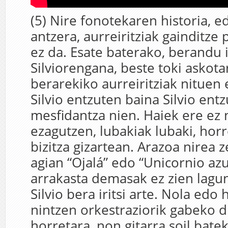
(5) Nire fonotekaren historia, 
antzera, aurreiritziak gainditze
ez da. Esate baterako, berandu i
Silviorengana, beste toki askota
berarekiko aurreiritziak nituen 
Silvio entzuten baina Silvio ent
mesfidantza nien. Haiek ere ez 
ezagutzen, lubakiak lubaki, hor
bizitza gizartean. Arazoa nirea z
agian “Ojalá” edo “Unicornio azu
arrakasta demasak ez zien lagun
Silvio bera iritsi arte. Nola edo h
nintzen orkestraziorik gabeko 
horretara, non gitarra soil batek