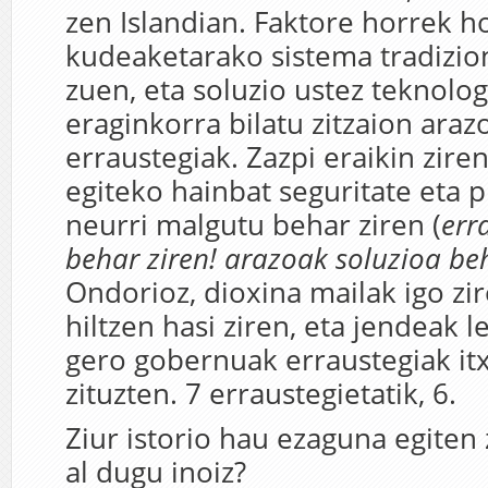
zen Islandian. Faktore horrek 
kudeaketarako sistema tradiziona
zuen, eta soluzio ustez teknolog
eraginkorra bilatu zitzaion arazo
erraustegiak. Zazpi eraikin zire
egiteko hainbat seguritate eta 
neurri malgutu behar ziren (
err
behar ziren! arazoak soluzioa be
Ondorioz, dioxina mailak igo zi
hiltzen hasi ziren, eta jendeak 
gero gobernuak erraustegiak itx
zituzten. 7 erraustegietatik, 6.
Ziur istorio hau ezaguna egiten
al dugu inoiz?