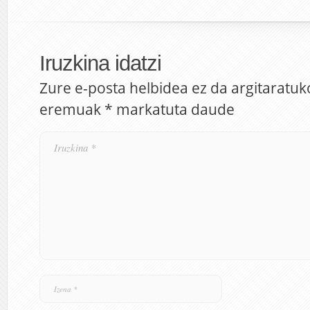
Iruzkina idatzi
Zure e-posta helbidea ez da argitaratuk
eremuak
*
markatuta daude