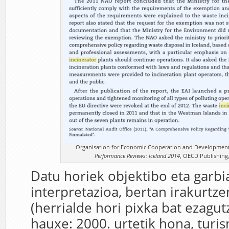
Organisation for Economic Cooperation and Development
Performance Reviews: Iceland 2014
, OECD Publishing, 
Datu horiek objektibo eta garbia
interpretazioa, bertan irakurtze
(herrialde hori pixka bat ezagu
hauxe: 2000. urtetik hona, turi