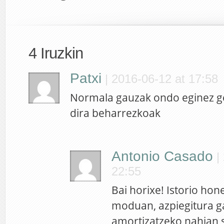
4 Iruzkin
Patxi
|
2016-06-12 at 17:58
Normala gauzak ondo eginez ge
dira beharrezkoak
Antonio Casado
|
22:55
Bai horixe! Istorio ho
moduan, azpiegitura g
amortizatzeko nahian