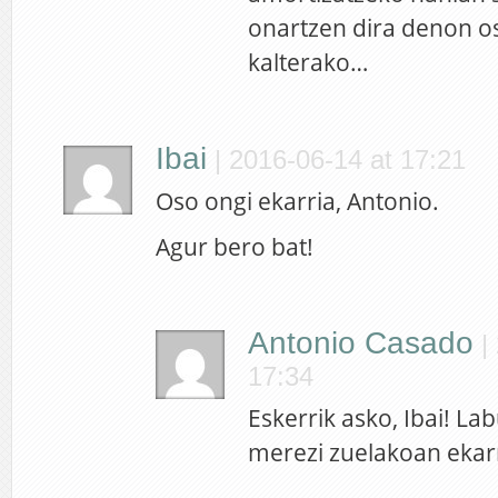
onartzen dira denon 
kalterako…
Ibai
|
2016-06-14 at 17:21
Oso ongi ekarria, Antonio.
Agur bero bat!
Antonio Casado
|
17:34
Eskerrik asko, Ibai! La
merezi zuelakoan ekar