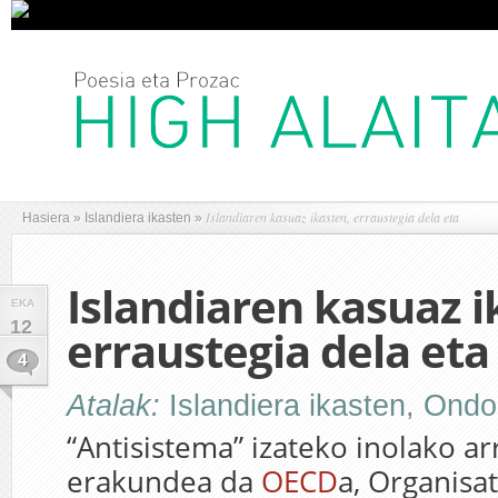
Islandiaren kasuaz ikasten, erraustegia dela eta
Hasiera
»
Islandiera ikasten
»
Islandiaren kasuaz i
EKA
12
erraustegia dela eta
4
Atalak:
Islandiera ikasten
,
Ondo 
“Antisistema” izateko inolako ar
erakundea da
OECD
a, Organisat