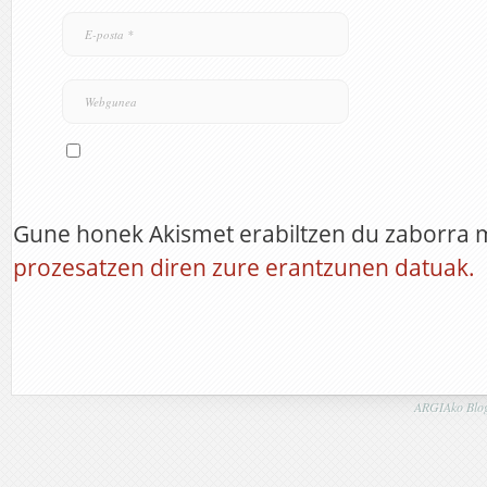
Gune honek Akismet erabiltzen du zaborra 
prozesatzen diren zure erantzunen datuak.
ARGIAko Blog