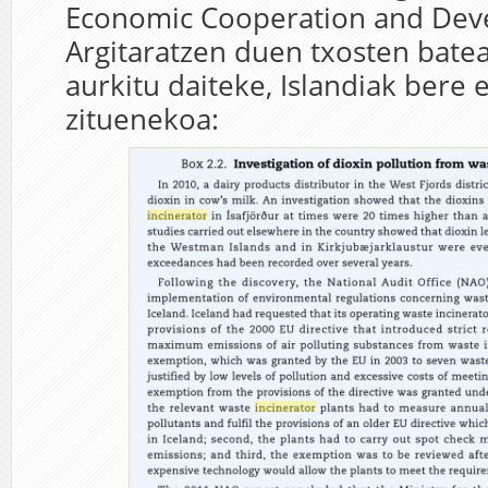
Economic Cooperation and Dev
Argitaratzen duen txosten bat
aurkitu daiteke, Islandiak bere e
zituenekoa: