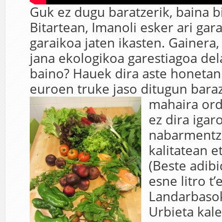
Guk ez dugu baratzerik, baina 
Bitartean, Imanoli esker ari gar
garaikoa jaten ikasten. Gainera
jana ekologikoa garestiagoa dela
baino? Hauek dira aste honeta
euroen truke jaso ditugun bara
mahaira ord
ez dira igaro
nabarmentze
kalitatean e
(Beste adib
esne litro t’
Landarbasok
Urbieta kal