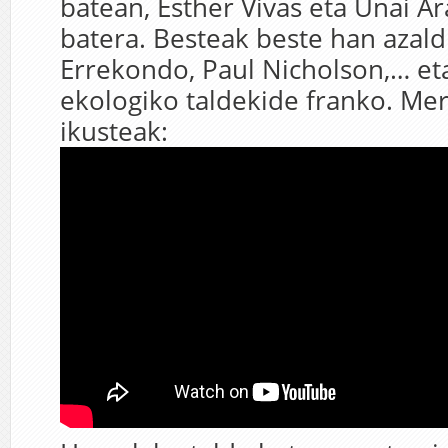
batean, Esther Vivas eta Unai A
batera. Besteak beste han azald
Errekondo, Paul Nicholson,… e
ekologiko taldekide franko. Mere
ikusteak: