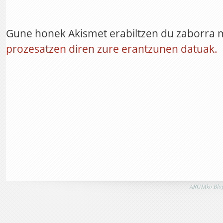
Gune honek Akismet erabiltzen du zaborra 
prozesatzen diren zure erantzunen datuak.
ARGIAko Blog