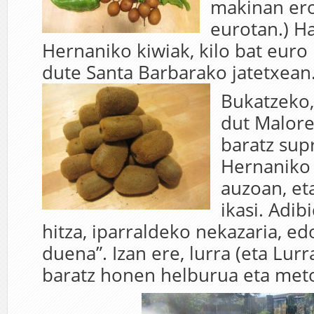
makinan ero
eurotan.) H
Hernaniko kiwiak, kilo bat euro
dute Santa Barbarako jatetxean
Bukatzeko,
dut Malore
baratz su
Hernaniko
auzoan, et
ikasi. Adib
hitza, iparraldeko nekazaria, ed
duena”. Izan ere, lurra (eta Lurr
baratz honen helburua eta met