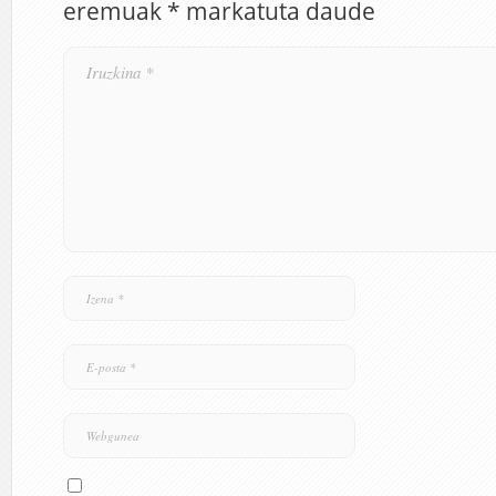
eremuak
*
markatuta daude