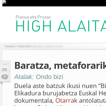
Baratza, metaforarik gabe
Hasiera
»
Ondo bizi
»
Baratza, metaforari
URR
28
Atalak:
Ondo bizi
0
Duela aste batzuk ikusi nuen “B
Elikadura burujabetza Euskal He
dokumentala,
Otarra
k antolatut