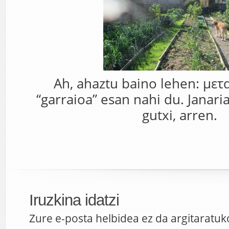
Ah, ahaztu baino lehen: μετ
“garraioa” esan nahi du. Janar
gutxi, arren.
Iruzkina idatzi
Zure e-posta helbidea ez da argitaratuk