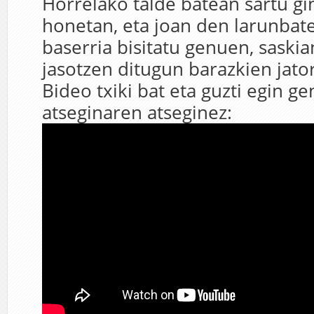
Horrelako talde batean sartu g
honetan, eta joan den larunba
baserria bisitatu genuen, saskia
jasotzen ditugun barazkien jato
Bideo txiki bat eta guzti egin g
atseginaren atseginez: