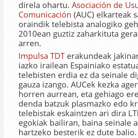
direla ohartu.
Asociación de Usu
Comunicación
(AUC) elkarteak s
oraindik telebista analogiko geh
2010ean guztiz zaharkituta gera
arren.
Impulsa TDT
erakundeak jakinar
iazko irailean Espainiako estatu
telebisten erdia ez da seinale di
gauza izango. AUCek kezka ager
horren aurrean, eta gehiago er
denda batzuk plasmazko edo kri
telebistak eskaintzen ari dira L
egokiak bailiran, baina seinale 
hartzeko besterik ez dute balio.