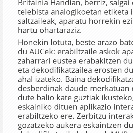
Britainia Handian, berriz, salga
telebista analogikoetan etiketa 
saltzaileak, aparatu horrekin ez
hartu ohartaraziz.
Honekin lotuta, beste arazo ba
du AUCek: erabiltzaile askok ap
zaharrari eustea erabakitzen d
eta dekodifikatzailea erosten du
ahal izateko. Baina dekodifikatz
desberdinak daude merkatuan 
dute balio kate guztiak ikusteko
eskainiko dituen aplikazio inter
erabiltzeko ere. Zerbitzu intera
gozatzeko aukera eskaintzen d