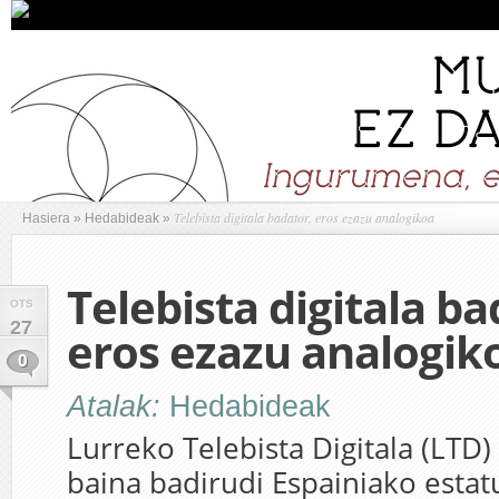
Telebista digitala badator, eros ezazu analogikoa
Hasiera
»
Hedabideak
»
Telebista digitala ba
OTS
27
eros ezazu analogik
0
Atalak:
Hedabideak
Lurreko Telebista Digitala (LTD)
baina badirudi Espainiako estat