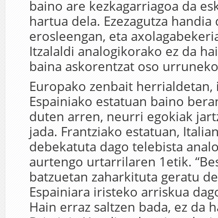
baino are kezkagarriagoa da esk
hartua dela. Ezezagutza handia
erosleengan, eta axolagabekeria
Itzalaldi analogikorako ez da hai
baina askorentzat oso urruneko
Europako zenbait herrialdetan, i
Espainiako estatuan baino ber
duten arren, neurri egokiak jart
jada. Frantziako estatuan, Italia
debekatuta dago telebista analo
aurtengo urtarrilaren 1etik. “B
batzuetan zaharkituta geratu d
Espainiara iristeko arriskua dag
Hain erraz saltzen bada, ez da 