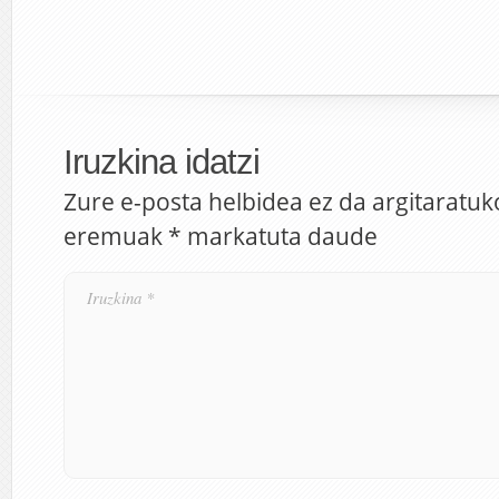
Iruzkina idatzi
Zure e-posta helbidea ez da argitaratuk
eremuak
*
markatuta daude