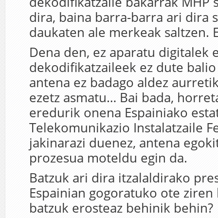
dekodifikatzaile bakarrak MHP
dira, baina barra-barra ari dira 
daukaten ale merkeak saltzen. E
Dena den, ez aparatu digitalek 
dekodifikatzaileek ez dute balio
antena ez badago aldez aurretik
ezetz asmatu… Bai bada, horret
eredurik onena Espainiako esta
Telekomunikazio Instalatzaile F
jakinarazi duenez, antena egok
prozesua moteldu egin da.
Batzuk ari dira itzalaldirako pre
Espainian gogoratuko ote zire
batzuk erosteaz behinik behin?