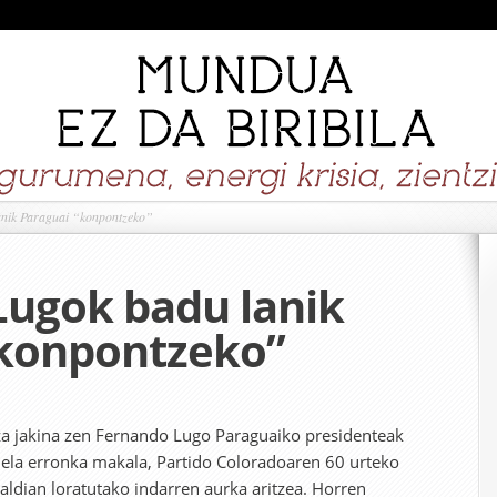
nik Paraguai “konpontzeko”
Lugok badu lanik
“konpontzeko”
a jakina zen Fernando Lugo Paraguaiko presidenteak
uela erronka makala, Partido Coloradoaren 60 urteko
taldian loratutako indarren aurka aritzea. Horren