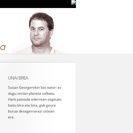
UNAI BREA
Susan Georgerekin bat nator: ez
dugu zertan planeta salbatu.
Hark patxada ederrean segituko
baitu bira eta bira, guk geure
burua desagerrarazi ostean
ere.