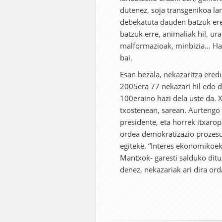
dutenez, soja transgenikoa lan
debekatuta dauden batzuk ere
batzuk erre, animaliak hil, u
malformazioak, minbizia… Hala
bai.
Esan bezala, nekazaritza eredu
2005era 77 nekazari hil edo d
100eraino hazi dela uste da.
txostenean, sarean. Aurtengo
presidente, eta horrek itxaro
ordea demokratizazio prozesua
egiteke. “Interes ekonomikoek 
Mantxok- garesti salduko dituz
denez, nekazariak ari dira ord