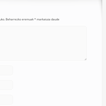
uko.
Beharrezko eremuak
*
markatuta daude