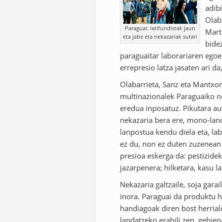
adib
Olaba
Paraguai: latifundistak jaun
Mart
eta jabe eta nekazariak sutan
bide
paraguaitar laborariaren ego
errepresio latza jasaten ari da
Olabarrieta, Sanz eta Mantxo
multinazionalek Paraguaiko ne
eredua inposatuz. Pikutara a
nekazaria bera ere, mono-land
lanpostua kendu diela eta, lab
ez du, non ez duten zuzenean 
presioa eskerga da: pestizide
jazarpenera; hilketara, kasu la
Nekazaria galtzaile, soja gara
inora. Paraguai da produktu 
handiagoak diren bost herriald
landatzeko erabili zen, gehie