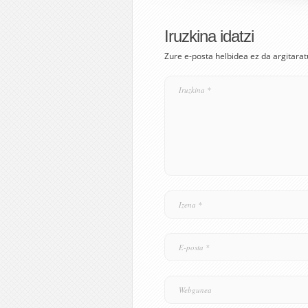
Iruzkina idatzi
Zure e-posta helbidea ez da argitarat