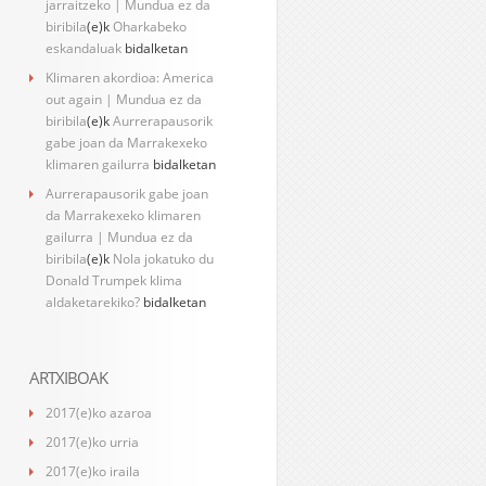
jarraitzeko | Mundua ez da
biribila
(e)k
Oharkabeko
eskandaluak
bidalketan
Klimaren akordioa: America
out again | Mundua ez da
biribila
(e)k
Aurrerapausorik
gabe joan da Marrakexeko
klimaren gailurra
bidalketan
Aurrerapausorik gabe joan
da Marrakexeko klimaren
gailurra | Mundua ez da
biribila
(e)k
Nola jokatuko du
Donald Trumpek klima
aldaketarekiko?
bidalketan
ARTXIBOAK
2017(e)ko azaroa
2017(e)ko urria
2017(e)ko iraila