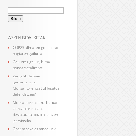
Bilatu:
AZKEN BIDALKETAK
COP23 klimaren goi-bilera:
nagiaren gailurra
Gailurrez gailur, klima
hondamendirantz
Zergatik da hain
garrantzitsua
Monsantorentzat glifosatoa
defendatzea?
Monsantoren eskuliburua:
zientzialarien lana
desitxuratu, pozoia saltzen
jarraitzeko
Oharkabeko eskandaluak