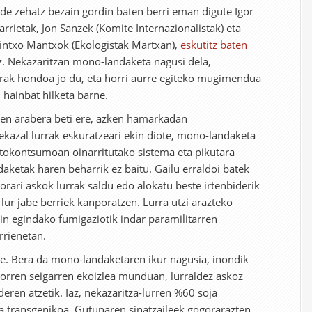
ide zehatz bezain gordin baten berri eman digute Igor
rrietak, Jon Sanzek (Komite Internazionalistak) eta
intxo Mantxok (Ekologistak Martxan),
eskutitz baten
z. Nekazaritzan mono-landaketa nagusi dela,
erak hondoa jo du, eta horri aurre egiteko mugimendua
, hainbat hilketa barne.
ren arabera beti ere, azken hamarkadan
kazal lurrak eskuratzeari ekin diote, mono-landaketa
utokontsumoan oinarritutako sistema eta pikutara
aketak haren beharrik ez baitu. Gailu erraldoi batek
orari askok lurrak saldu edo alokatu beste irtenbiderik
lur jabe berriek kanporatzen. Lurra utzi arazteko
kin egindako fumigaziotik indar paramilitarren
rrienetan.
ile. Bera da mono-landaketaren ikur nagusia, inondik
horren seigarren ekoizlea munduan, lurraldez askoz
eren atzetik. Iaz, nekazaritza-lurren %60 soja
na transgenikoa. Gutunaren sinatzaileek gogorarazten