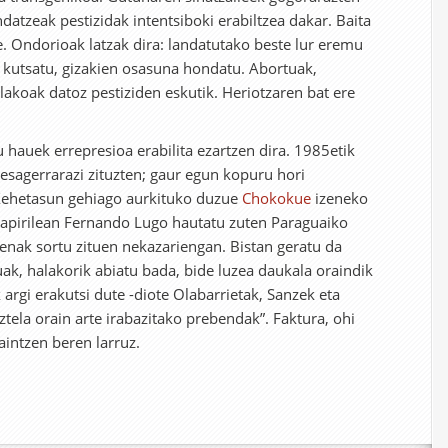
datzeak pestizidak intentsiboki erabiltzea dakar. Baita
. Ondorioak latzak dira: landatutako beste lur eremu
ra kutsatu, gizakien osasuna hondatu. Abortuak,
koak datoz pestiziden eskutik. Heriotzaren bat ere
 hauek errepresioa erabilita ezartzen dira. 1985etik
esagerrarazi zituzten; gaur egun kopuru hori
 Xehetasun gehiago aurkituko duzue
Chokokue
izeneko
 apirilean Fernando Lugo hautatu zuten Paraguaiko
penak sortu zituen nekazariengan. Bistan geratu da
k, halakorik abiatu bada, bide luzea daukala oraindik
argi erakutsi dute -diote Olabarrietak, Sanzek eta
tela orain arte irabazitako prebendak”. Faktura, ohi
aintzen beren larruz.