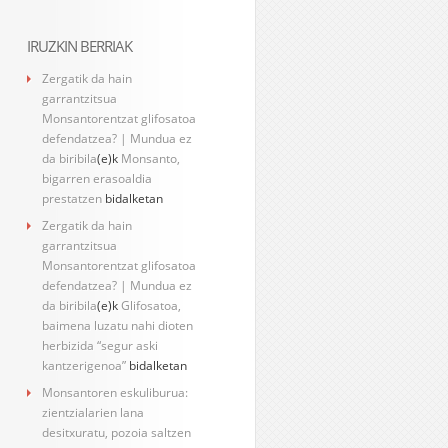
IRUZKIN BERRIAK
Zergatik da hain
garrantzitsua
Monsantorentzat glifosatoa
defendatzea? | Mundua ez
da biribila
(e)k
Monsanto,
bigarren erasoaldia
prestatzen
bidalketan
Zergatik da hain
garrantzitsua
Monsantorentzat glifosatoa
defendatzea? | Mundua ez
da biribila
(e)k
Glifosatoa,
baimena luzatu nahi dioten
herbizida “segur aski
kantzerigenoa”
bidalketan
Monsantoren eskuliburua:
zientzialarien lana
desitxuratu, pozoia saltzen