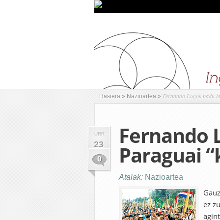
Fernando Lugok badu la
Hasiera
»
Nazioartea
»
Fernando 
URR
23
Paraguai 
0
Atalak:
Nazioartea
Gauz
ez z
agin