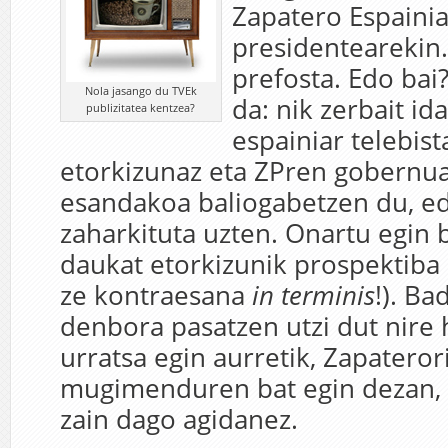
Zapatero Espaini
presidentearekin.
prefosta. Edo bai
Nola jasango du TVEk
da: nik zerbait id
publizitatea kentzea?
espainiar telebis
etorkizunaz eta ZPren gobernuak
esandakoa baliogabetzen du, ed
zaharkituta uzten. Onartu egin 
daukat etorkizunik prospektiba
ze kontraesana
in terminis
!). B
denbora pasatzen utzi dut nire
urratsa egin aurretik, Zapateror
mugimenduren bat egin dezan, b
zain dago agidanez.