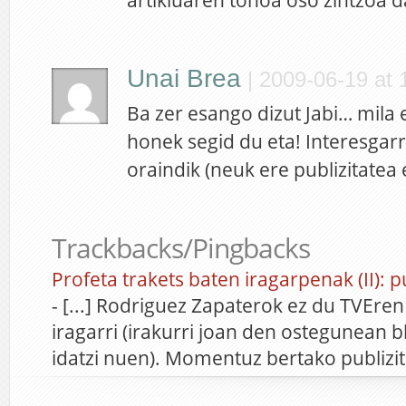
artikluaren tonoa oso zintzoa d
Unai Brea
|
2009-06-19 at 
Ba zer esango dizut Jabi… mila e
honek segid du eta! Interesgarr
oraindik (neuk ere publizitatea 
Trackbacks/Pingbacks
Profeta trakets baten iragarpenak (II): pu
- [...] Rodriguez Zapaterok ez du TVEr
iragarri (irakurri joan den ostegunean 
idatzi nuen). Momentuz bertako publiz