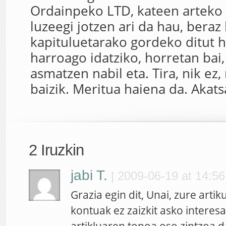
Ordainpeko LTD, kateen arteko
luzeegi jotzen ari da hau, bera
kapituluetarako gordeko ditut h
harroago idatziko, horretan ba
asmatzen nabil eta. Tira, nik ez, 
baizik. Meritua haiena da. Akats
2 Iruzkin
jabi T.
|
2009-06-19 at 14:56
Grazia egin dit, Unai, zure artik
kontuak ez zaizkit asko interes