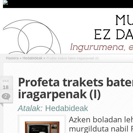
Profeta trakets baten iragarpenak (I)
Hasiera
»
Hedabideak
»
Profeta trakets bat
EKA
18
iragarpenak (I)
2
Atalak:
Hedabideak
Azken boladan leh
murgilduta nabil