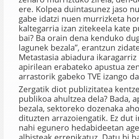
ere. Kolpea duintasunez jaso nu
gabe idatzi nuen murrizketa ho
kaltegarria izan zitekeela kate p
bai? Ba orain dena kenduko dugu
lagunek bezala”, erantzun zidat
Metastasia abiadura ikaragarriz
apirilean erabateko apustua zen
arrastorik gabeko TVE izango da 
Zergatik diot publizitatea kentze
publikoa ahultzea dela? Bada, ap
bezala, sektoreko dozenaka aho
dituzten arrazoiengatik. Ez dut 
nahi egunero hedabideetan age
albisteak errepikatuz. Datu bi b