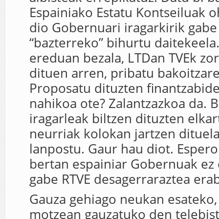
Espainiako Estatu Kontseiluak o
dio Gobernuari iragarkirik gabe
“bazterreko” bihurtu daitekeela
ereduan bezala, LTDan TVEk zort
dituen arren, pribatu bakoitzare
Proposatu dituzten finantzabide
nahikoa ote? Zalantzazkoa da. B
iragarleak biltzen dituzten elka
neurriak kolokan jartzen dituel
lanpostu. Gaur hau diot. Esper
bertan espainiar Gobernuak ez 
gabe RTVE desagerraraztea erab
Gauza gehiago neukan esateko,
motzean gauzatuko den telebis