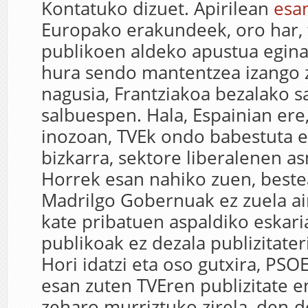
Kontatuko dizuet. Apirilean
esa
Europako erakundeek, oro har, 
publikoen aldeko apustua egina 
hura sendo mantentzea izango z
nagusia, Frantziakoa bezalako 
salbuespen. Hala, Espainian ere
inozoan, TVEk ondo babestuta e
bizkarra, sektore liberalenen a
Horrek esan nahiko zuen, beste
Madrilgo Gobernuak ez zuela ai
kate pribatuen aspaldiko eskaria
publikoak ez dezala publizitate
Hori idatzi eta oso gutxira, PSO
esan zuten TVEren publizitate 
zeharo murriztuko zirela, den-