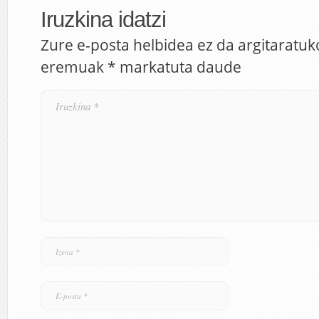
Iruzkina idatzi
Zure e-posta helbidea ez da argitaratuk
eremuak
*
markatuta daude