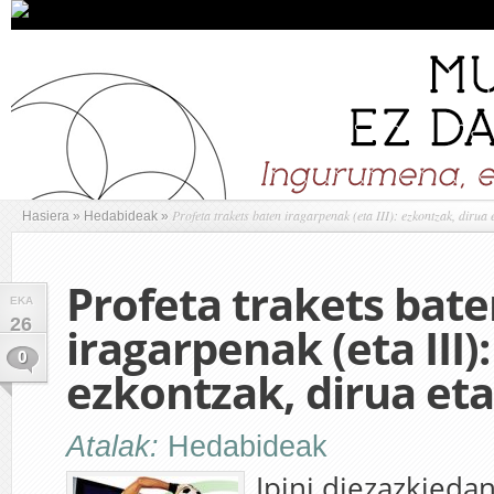
Profeta trakets baten iragarpenak (eta III): ezkontzak, dirua 
Hasiera
»
Hedabideak
»
Profeta trakets bat
EKA
26
iragarpenak (eta III):
0
ezkontzak, dirua eta
Atalak:
Hedabideak
Ipini diezazkieda