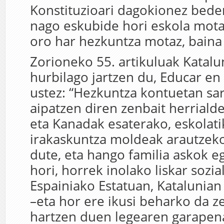
Konstituzioari dagokionez bede
nago eskubide hori eskola motaz
oro har hezkuntza motaz, baina
Zorioneko 55. artikuluak Katalu
hurbilago jartzen du, Educar en
ustez: “Hezkuntza kontuetan sar
aipatzen diren zenbait herrialde
eta Kanadak esaterako, eskolat
irakaskuntza moldeak arautzeko
dute, eta hango familia askok e
hori, horrek inolako liskar sozia
Espainiako Estatuan, Katalunian 
–eta hor ere ikusi beharko da z
hartzen duen legearen garapena