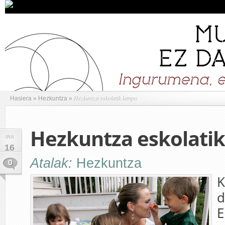
Hezkuntza eskolatik kanpo
Hasiera
»
Hezkuntza
»
Hezkuntza eskolati
IRA
16
Atalak:
Hezkuntza
0
K
d
E