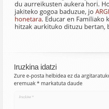
du aurreikusten aukera hori. H
jakiteko gogoa baduzue, jo
ARGI
honetara
. Educar en Familiako 
hitzak aurkituko dituzu bertan, 
Iruzkina idatzi
Zure e-posta helbidea ez da argitaratuk
eremuak
*
markatuta daude