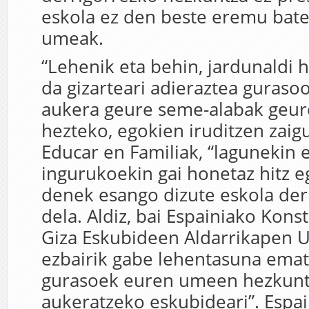
eskola ez den beste eremu bat
umeak.
“Lehenik eta behin, jardunaldi
da gizarteari adieraztea guraso
aukera geure seme-alabak geur
hezteko, egokien iruditzen zai
Educar en Familiak, “lagunekin 
ingurukoekin gai honetaz hitz eg
denek esango dizute eskola der
dela. Aldiz, bai Espainiako Konst
Giza Eskubideen Aldarrikapen U
ezbairik gabe lehentasuna emat
gurasoek euren umeen hezkun
aukeratzeko eskubideari”. Espa