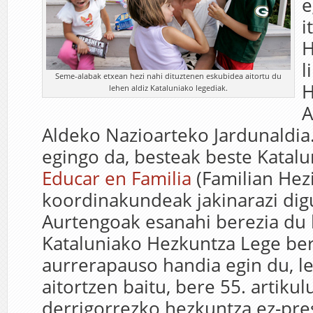
e
i
H
l
Seme-alabak etxean hezi nahi dituztenen eskubidea aitortu du
H
lehen aldiz Kataluniako legediak.
A
Aldeko Nazioarteko Jardunaldia.
egingo da, besteak beste Katalu
Educar en Familia
(Familian Hezi
koordinakundeak jakinarazi dig
Aurtengoak esanahi berezia du 
Kataluniako Hezkuntza Lege berr
aurrerapauso handia egin du, le
aitortzen baitu, bere 55. artiku
derrigorrezko hezkuntza ez-pres