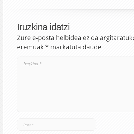
Iruzkina idatzi
Zure e-posta helbidea ez da argitaratuk
eremuak
*
markatuta daude