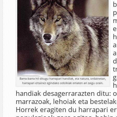
b
p
m
e
h
a
a
d
t
g
Barra-barra hil ditugu harrapari handiak, eta natura, ordainetan,
h
harrapari ertainez egindako odolkiak ematen ari zaigu orain.
handiak desagerrarazten ditu: o
marrazoak, lehoiak eta bestelako
Horrek eragiten du harrapari e