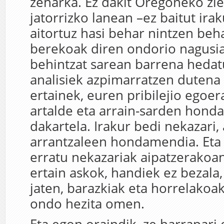
zeharka. Ez dakit Oregoneko zie
jatorrizko lanean –ez baitut irak
aitortuz hasi behar nintzen beh
berekoak diren ondorio nagusia
behintzat sarean barrena hedat
analisiek azpimarratzen dutena
ertainek, euren pribilejio egoera
artalde eta arrain-sarden hon
dakartela. Irakur bedi nekazari, 
arrantzaleen hondamendia. Eta e
erratu nekazariak aipatzerakoan
ertain askok, handiek ez bezala,
jaten, barazkiak eta horrelakoa
ondo hezita omen.