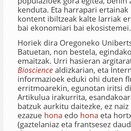
populazioek gora egitea, behin 
kenduta. Eta harrapari ertainak 
kontent ibiltzeak kalte larriak e
bai ekonomiari bai ekosistemei.
Horiek dira Oregoneko Uniberts
Batuetan, non bestela, egindako
emaitzak. Urri hasieran argitara
Bioscience
aldizkarian, eta Inte
informazioek eduki ohi duten f
erritmoarekin, egunotan iritsi d
Artikulua irakurrita, esandakoa
batzuk aurkitu daitezke, ez naiz 
ezazue
hona
edo
hona
eta hort
(gaztelaniaz eta frantsesez dau