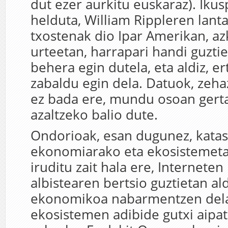
dut ezer aurkitu euskaraz). Ikus
helduta, William Rippleren lanta
txostenak dio Ipar Amerikan, a
urteetan, harrapari handi guzti
behera egin dutela, eta aldiz, e
zabaldu egin dela. Datuok, zeh
ez bada ere, mundu osoan gert
azaltzeko balio dute.
Ondorioak, esan dugunez, katas
ekonomiarako eta ekosistemetar
iruditu zait hala ere, Interneten
albistearen bertsio guztietan al
ekonomikoa nabarmentzen dela;
ekosistemen adibide gutxi aipatz