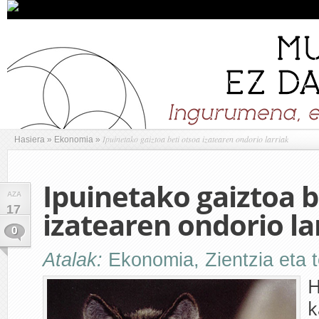
Ipuinetako gaiztoa beti otsoa izatearen ondorio larriak
Hasiera
»
Ekonomia
»
Ipuinetako gaiztoa b
AZA
17
izatearen ondorio la
0
Atalak:
Ekonomia
,
Zientzia eta 
H
k