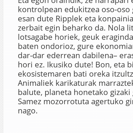
Eta egon oraindik, ze harrapari 
kontrolpean edukitzea oso-oso 
esan dute Ripplek eta konpainiak
zerbait egin beharko da. Nola li
lotsagabe horiek, geuk eragind
baten ondorioz, gure ekonomiar
dar-dar ederrean dabilena– eras
hori ez. Ikusiko dute! Bon, eta 
ekosistemaren bati oreka itzul
Animaliek karikaturak marrazte
balute, planeta honetako gizaki
Samez mozorrotuta agertuko gi
nago.