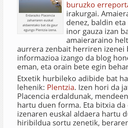
buruzko erreport
irakurgai. Amaier
Erdarazko Placencia
denez, baldin eta
zaharraren euskal
aldaeretako bat da gaur
inor gauza izan b
egungo Plentzia izena.
amaieraraino helt
aurrera zenbait herriren izenei
informazioa izango da blog hone
eman, eta orain bete egin behar
Etxetik hurbileko adibide bat h
lehenik:
Plentzia
. Izen hori da j
Placencia erdaldunak, mendeen
hartu duen forma. Eta bitxia da
izenaren euskal aldaera hartu d
hiribildua sortu zenetik, berare