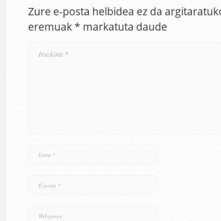
Zure e-posta helbidea ez da argitaratuk
eremuak
*
markatuta daude