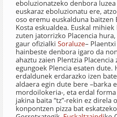
eboluzionatzeko denbora luzea 
euskaraz eboluzionatu ere, atzo
oso eremu euskalduna baitzen 
Kosta eskualdea. Euskal mihiek 
zuten jatorrizko Placencia hura
gaur ofizialki
Soraluze
– Plaentxi
hainbeste denbora igaro da non
ahaztu zaien Plentzia Placencia 
egungoek Plencia esaten dute. 
erdaldunek erdarazko izen bate
aldaera egin dute bere –barka e
mordoilokeria-, eta erdal form
jakina baita “tz”-rekin ez direla
konpontzen pizza bat eskatzeko
Gorrotxategik,
Euskaltzaindi
ko 