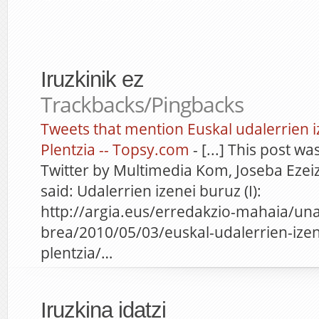
Iruzkinik ez
Trackbacks/Pingbacks
Tweets that mention Euskal udalerrien iz
Plentzia -- Topsy.com
- [...] This post 
Twitter by Multimedia Kom, Joseba Ezeiz
said: Udalerrien izenei buruz (I):
http://argia.eus/erredakzio-mahaia/una
brea/2010/05/03/euskal-udalerrien-izen
plentzia/…
Iruzkina idatzi