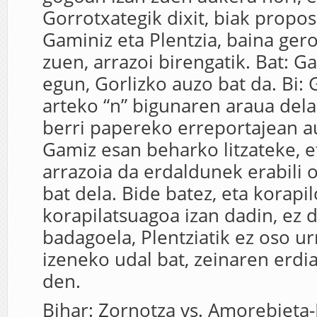
Gorrotxategik dixit, biak propos
Gaminiz eta Plentzia, baina gero
zuen, arrazoi birengatik. Bat: G
egun, Gorlizko auzo bat da. Bi: 
arteko “n” bigunaren araua dela
berri papereko erreportajean a
Gamiz esan beharko litzateke, e
arrazoia da erdaldunek erabili 
bat dela. Bide batez, eta korapi
korapilatsuagoa izan dadin, ez 
badagoela, Plentziatik ez oso u
izeneko udal bat, zeinaren erdi
den.
Bihar: Zornotza vs. Amorebieta