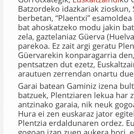
Batzordeko idazkariak zioskun, 
berbetan, “Plaentxi” esamoldea
bat ahoskatzeko modu jakin bat
zela, gaztelaniaz Güerva (Huelv
parekoa. Ez zait argi geratu Plen
Güervarekin konparagarria den,
pentsatzen dut ezetz, Euskaltza
arautuen zerrendan onartu due
Garai batean Gaminiz izena bul
batzuek, Plentziaren lekua har 
antzinako garaia, nik neuk gogo
Hura ei zen euskaraz jator egi
Plentzia erdaldunaren ordez. Eu
gogoan izan zuen aukera hori, e