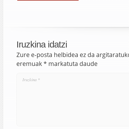
Iruzkina idatzi
Zure e-posta helbidea ez da argitaratuk
eremuak
*
markatuta daude