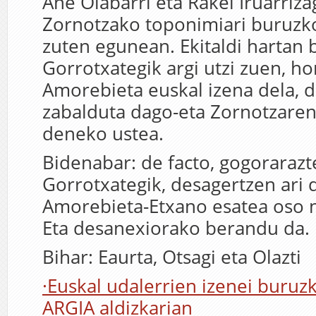
Ane Olabarri eta Rakel Iruarriza
Zornotzako toponimiari buruzko
zuten egunean. Ekitaldi hartan 
Gorrotxategik argi utzi zuen, hor
Amorebieta euskal izena dela, 
zabalduta dago-eta Zornotzaren
deneko ustea.
Bidenabar: de facto, gogoraraz
Gorrotxategik, desagertzen ari 
Amorebieta-Etxano esatea oso 
Eta desanexiorako berandu da.
Bihar: Eaurta, Otsagi eta Olazti
·Euskal udalerrien izenei buruz
ARGIA aldizkarian