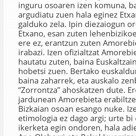
inguru osoaren izen komuna, ba
argudiatu zuen hala eginez Etxa
galduko zela. Ipin diezaiogun o
Etxano, esan zuten lehenbizikoek
ere ez, erantzun zuten Amorebi
irabazi. Izen ofizialtzat Amoreb
hautatu zuten, baina Euskaltzai
hobetsi zuen. Bertako euskaldu
baina zaharrek, eta auskalo zen
“Zorrontza” ahoskatzen dute. E
jardunean Amorebieta erabiltze
Bizkaian osoan esango nuke. Iz
etimologia ez dago argi; urte bi
ikerketa egin ondoren, hala adie