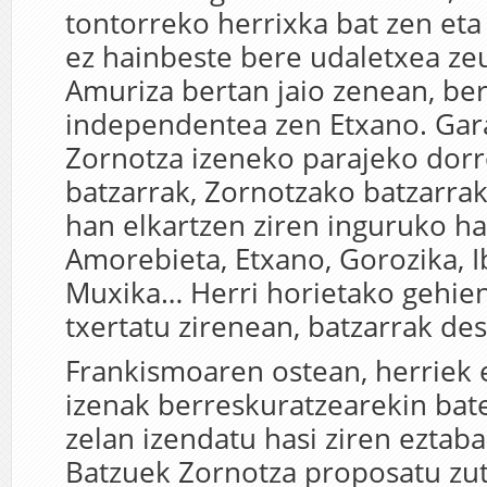
tontorreko herrixka bat zen eta 
ez hainbeste bere udaletxea ze
Amuriza bertan jaio zenean, be
independentea zen Etxano. Gara
Zornotza izeneko parajeko dorr
batzarrak, Zornotzako batzarrak
han elkartzen ziren inguruko ha
Amorebieta, Etxano, Gorozika, I
Muxika… Herri horietako gehie
txertatu zirenean, batzarrak des
Frankismoaren ostean, herriek
izenak berreskuratzearekin bat
zelan izendatu hasi ziren eztaba
Batzuek Zornotza proposatu zut