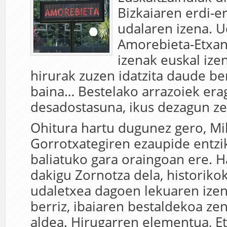
Bizkaiaren erdi-e
udalaren izena. U
Amorebieta-Etxan
izenak euskal izen
hirurak zuzen idatzita daude be
baina… Bestelako arrazoiek era
desadostasuna, ikus dezagun ze
Ohitura hartu dugunez gero, Mi
Gorrotxategiren ezaupide entzi
baliatuko gara oraingoan ere. 
dakigu Zornotza dela, historiko
udaletxea dagoen lekuaren izen
berriz, ibaiaren bestaldekoa zen
aldea. Hirugarren elementua, E