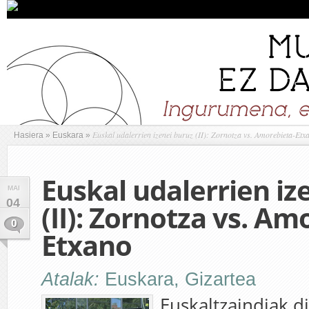
Euskal udalerrien izenei buruz (II): Zornotza vs. Amorebieta-Etx
Hasiera
»
Euskara
»
Euskal udalerrien iz
MAI
04
(II): Zornotza vs. Am
0
Etxano
Atalak:
Euskara
,
Gizartea
Euskaltzaindiak d