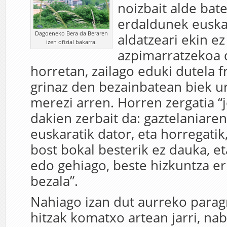
noizbait alde bat
erdaldunek euska
Dagoeneko Bera da Beraren
aldatzeari ekin ez
izen ofizial bakarra.
azpimarratzekoa d
horretan, zailago eduki dutela f
grinaz den bezainbatean biek 
merezi arren. Horren zergatia “
dakien zerbait da: gaztelaniaren
euskaratik dator, eta horregatik
bost bokal besterik ez dauka, eta
edo gehiago, beste hizkuntza 
bezala”.
Nahiago izan dut aurreko parag
hitzak komatxo artean jarri, n