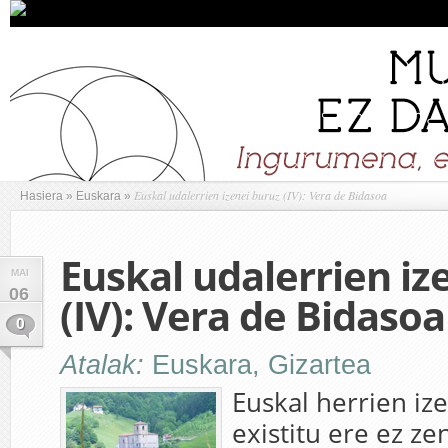
Euskal udalerrien izenei buruz (IV): Vera de Bidasoa
Hasiera
»
Euskara
»
Euskal udalerrien iz
MAI
06
(IV): Vera de Bidasoa
0
Atalak:
Euskara
,
Gizartea
Euskal herrien i
existitu ere ez ze