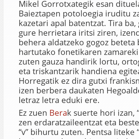
Mikel Gorrotxategik esan dituela
Baieztapen potoloegia iruditu z
kazetari apal batentzat. Tira ba
gure herrietara iritsi ziren, izen
behera aldatzeko gogoz beteta 
hartutako fonetikaren zamarekin
zuten gauza handirik lortu, orto
eta triskantzarik handiena egite
Horregatik ez dira gutxi franki
izen berbera daukaten Hegoalde
letraz letra eduki ere.
Ez zuen
Bera
k suerte hori izan,
zen erdaratzaileentzat eta best
“v” bihurtu zuten. Pentsa liteke