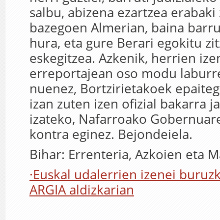
salbu, abizena ezartzea erabaki 
bazegoen Almerian, baina barru
hura, eta gure Berari egokitu zit
eskegitzea. Azkenik, herrien iz
erreportajean oso modu laburre
nuenez, Bortzirietakoek epaiteg
izan zuten izen ofizial bakarra j
izateko, Nafarroako Gobernuare
kontra eginez. Bejondeiela.
Bihar: Errenteria, Azkoien eta M
·Euskal udalerrien izenei buruz
ARGIA aldizkarian