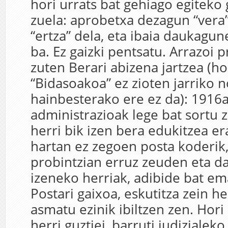
hori urrats bat gehiago egiteko 
zuela: aprobetxa dezagun “vera”,
“ertza” dela, eta ibaia daukagu
ba. Ez gaizki pentsatu. Arrazoi 
zuten Berari abizena jartzea (ho
“Bidasoakoa” ez zioten jarriko n
hainbesterako ere ez da): 1916a
administrazioak lege bat sortu 
herri bik izen bera edukitzea e
hartan ez zegoen posta koderik
probintzian erruz zeuden eta d
izeneko herriak, adibide bat em
Postari gaixoa, eskutitza zein he
asmatu ezinik ibiltzen zen. Hori
herri guztiei, barruti judizialek