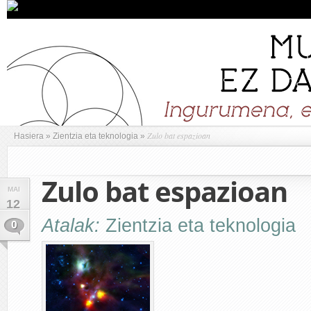
Zulo bat espazioan
Hasiera
»
Zientzia eta teknologia
»
Zulo bat espazioan
MAI
12
Atalak:
Zientzia eta teknologia
0