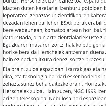
buruz: “Herschelek izar ‘ezinezkoa’ topatu d
idazten duten kazetariei izenburu potoloen bi
leporatzea, zehaztasun zientifikoaren kalter
dezadan lehen bai lehen ESAk berak erabili d
bere webgunean, komatxo artean hori bai. 
dator? Bada, orain arte zientzialariek uste z
Eguzkiaren masaren zortzi halako edo gehiag
horixe bera da Herschelek antzeman duena. 
hain ezinezkoa itxura denez, sortze prozesu
Eta orain, zuloa espazioan. Izarrak gas eta 
dira, eta teknologia berriari esker hodeiok i
zehaztasunez beha daitezke orain. Horietako
Herschelek zuloa. Hain zuzen, NGC 1999 ize
ari zen teleskopioa. Nebulosa hori espazioar
ondoan dago, eta gaur arte zientzialariek ust