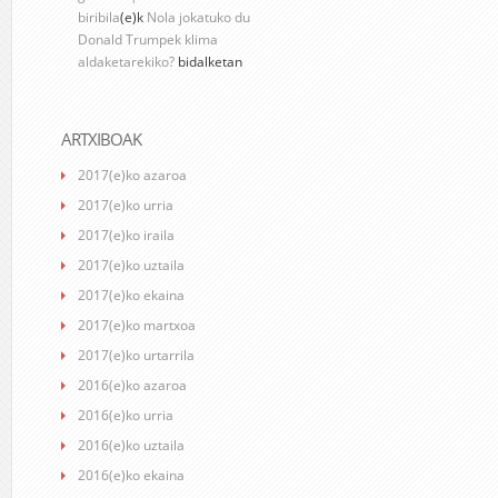
biribila
(e)k
Nola jokatuko du
Donald Trumpek klima
aldaketarekiko?
bidalketan
ARTXIBOAK
2017(e)ko azaroa
2017(e)ko urria
2017(e)ko iraila
2017(e)ko uztaila
2017(e)ko ekaina
2017(e)ko martxoa
2017(e)ko urtarrila
2016(e)ko azaroa
2016(e)ko urria
2016(e)ko uztaila
2016(e)ko ekaina