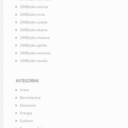
2008(e)ko azaroa
2008(e)ko urria
2008(e)ko uztaila
2008(e)ko ekaina
2008(e)ko maiatza
2008(e)ko apirila
2008(e)ko martxoa
2008(e)ko otsaila
KATEGORIAK
Artea
Bertsolaritza
Ekonomia
Energia
Euskara