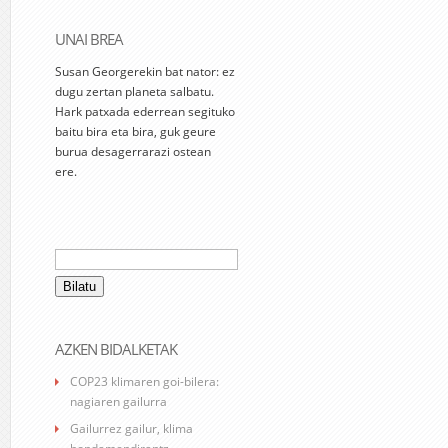
UNAI BREA
Susan Georgerekin bat nator: ez
dugu zertan planeta salbatu.
Hark patxada ederrean segituko
baitu bira eta bira, guk geure
burua desagerrarazi ostean
ere.
Bilatu:
AZKEN BIDALKETAK
COP23 klimaren goi-bilera:
nagiaren gailurra
Gailurrez gailur, klima