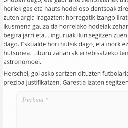
horiek gas eta hauts hodei oso dentsoak zire
zuten argia iragazten; horregatik izango lira
ikusmena gauza da horrelako hodeiak zehar
begira jarri eta… inguruak ilun segitzen zuen
dago. Eskualde hori hutsik dago, eta inork e
hutsunea. Liburu zaharrak errebisatzeko teno
astronomoei.
Herschel, gol asko sartzen dituzten futbolari
prezioa justifikatzen. Garestia izaten segitz