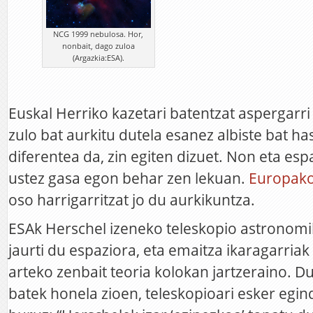
NCG 1999 nebulosa. Hor,
nonbait, dago zuloa
(Argazkia:ESA).
Euskal Herriko kazetari batentzat aspergarr
zulo bat aurkitu dutela esanez albiste bat h
diferentea da, zin egiten dizuet. Non eta esp
ustez gasa egon behar zen lekuan.
Europako
oso harrigarritzat jo du aurkikuntza.
ESAk Herschel izeneko teleskopio astrono
jaurti du espaziora, eta emaitza ikaragarriak 
arteko zenbait teoria kolokan jartzeraino. D
batek honela zioen, teleskopioari esker egin