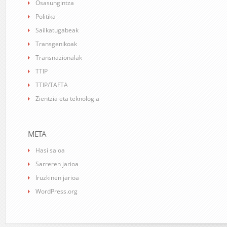
Osasungintza
Politika
Sailkatugabeak
Transgenikoak
Transnazionalak
TTIP
TTIP/TAFTA
Zientzia eta teknologia
META
Hasi saioa
Sarreren jarioa
Iruzkinen jarioa
WordPress.org