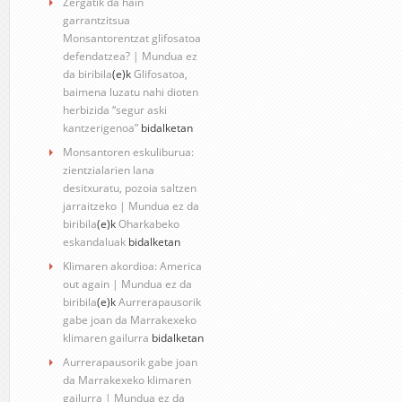
Zergatik da hain
garrantzitsua
Monsantorentzat glifosatoa
defendatzea? | Mundua ez
da biribila
(e)k
Glifosatoa,
baimena luzatu nahi dioten
herbizida “segur aski
kantzerigenoa”
bidalketan
Monsantoren eskuliburua:
zientzialarien lana
desitxuratu, pozoia saltzen
jarraitzeko | Mundua ez da
biribila
(e)k
Oharkabeko
eskandaluak
bidalketan
Klimaren akordioa: America
out again | Mundua ez da
biribila
(e)k
Aurrerapausorik
gabe joan da Marrakexeko
klimaren gailurra
bidalketan
Aurrerapausorik gabe joan
da Marrakexeko klimaren
gailurra | Mundua ez da