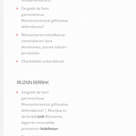
hondamendirantz
Zergatik da hain
garrantzitsua
Monsantorentzat glifosatoa
defendatzea?
Monsantoren eskuliburua:
zientzialarien lana
desitxuratu, pozoia saltzen
jarraitzeko
Oharkabeko eskandaluak
IRUZKIN BERRIAK
Zergatik da hain
garrantzitsua
Monsantorentzat glifosatoa
defendatzea? | Mundua ez
da biribila
(e)k
Monsanto,
bigarren erasoaldia
prestatzen
bidalketan