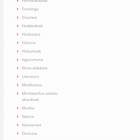
Farmazeutikak
Frackinga
Gizartea
Hedabideak
Hezkuntza
Historia
Hizkuntzak
Ingurumena
Klima aldaketa
Literatura
Medikuntza
Merkataritza askeko
akordioak
Musika
Natura
Nazioartea
Osasuna