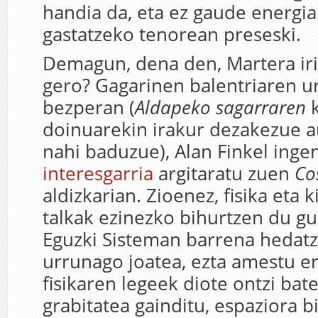
handia da, eta ez gaude energia 
gastatzeko tenorean preseski.
Demagun, dena den, Martera iris
gero? Gagarinen balentriaren 
bezperan (
Aldapeko sagarraren
k
doinuarekin irakur dezakezue a
nahi baduzue), Alan Finkel inge
interesgarria
argitaratu zuen
Co
aldizkarian. Zioenez, fisika eta
talkak ezinezko bihurtzen du g
Eguzki Sisteman barrena hedatz
urrunago joatea, ezta amestu ere
fisikaren legeek diote ontzi bat
grabitatea gainditu, espaziora bi