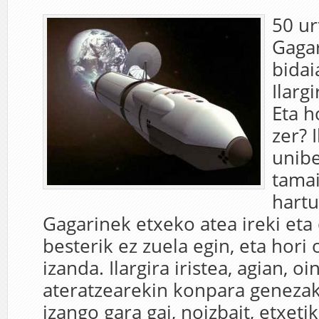
50 ur
Gagar
bidai
Ilargi
Eta h
zer? 
unib
tama
hartu
Gagarinek etxeko atea ireki eta
besterik ez zuela egin, eta hori
izanda. Ilargira iristea, agian, o
ateratzearekin konpara geneza
izango gara gai, noizbait, etxetik