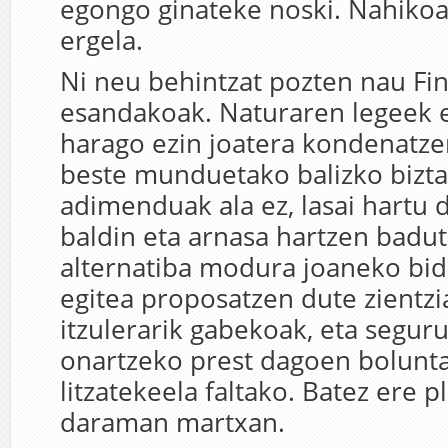
egongo ginateke noski. Nahikoa
ergela.
Ni neu behintzat pozten nau Fi
esandakoak. Naturaren legeek et
harago ezin joatera kondenatze
beste munduetako balizko bizta
adimenduak ala ez, lasai hartu 
baldin eta arnasa hartzen badut
alternatiba modura joaneko bid
egitea proposatzen dute zientzia
itzulerarik gabekoak, eta segur
onartzeko prest dagoen bolunta
litzatekeela faltako. Batez ere 
daraman martxan.