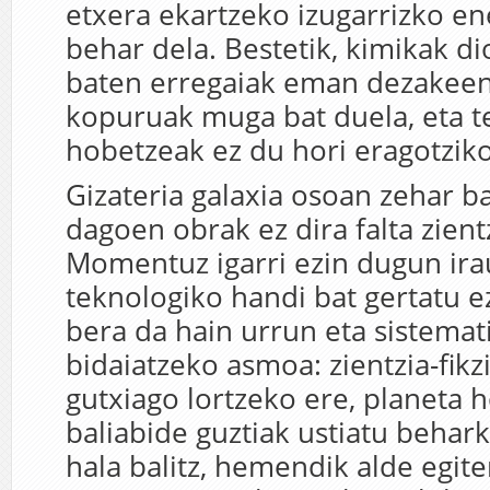
etxera ekartzeko izugarrizko e
behar dela. Bestetik, kimikak d
baten erregaiak eman dezakeen
kopuruak muga bat duela, eta t
hobetzeak ez du hori eragotziko
Gizateria galaxia osoan zehar b
dagoen obrak ez dira falta zientz
Momentuz igarri ezin dugun ira
teknologiko handi bat gertatu e
bera da hain urrun eta sistemat
bidaiatzeko asmoa: zientzia-fikz
gutxiago lortzeko ere, planeta 
baliabide guztiak ustiatu behark
hala balitz, hemendik alde egit