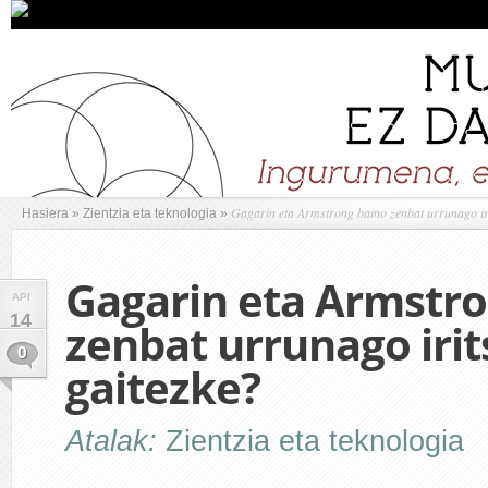
Gagarin eta Armstrong baino zenbat urrunago iri
Hasiera
»
Zientzia eta teknologia
»
Gagarin eta Armstro
API
14
zenbat urrunago irit
0
gaitezke?
Atalak:
Zientzia eta teknologia