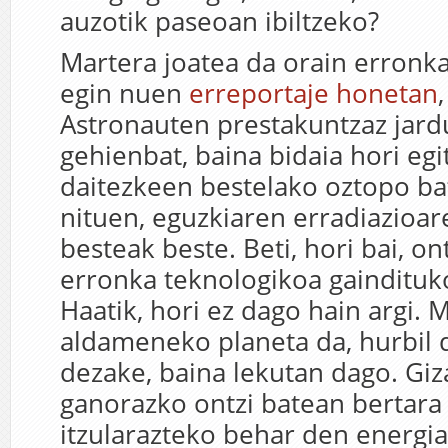
auzotik paseoan ibiltzeko?
Martera joatea da orain erronka
egin nuen
erreportaje honetan
Astronauten prestakuntzaz jar
gehienbat, baina bidaia hori eg
daitezkeen bestelako oztopo ba
nituen, eguzkiaren erradiazioar
besteak beste. Beti, hori bai, o
erronka teknologikoa gaindituk
Haatik, hori ez dago hain argi. 
aldameneko planeta da, hurbil
dezake, baina lekutan dago. Giza
ganorazko ontzi batean bertara 
itzularazteko behar den energi