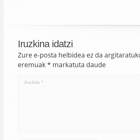
Iruzkina idatzi
Zure e-posta helbidea ez da argitaratuk
eremuak
*
markatuta daude