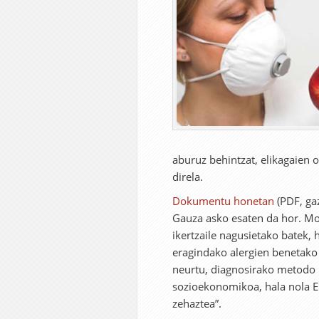
aburuz behintzat, elikagaien 
direla.
Dokumentu honetan
(PDF, ga
Gauza asko esaten da hor. Mo
ikertzaile nagusietako batek, 
eragindako alergien benetako
neurtu, diagnosirako metodo b
sozioekonomikoa, hala nola E
zehaztea”.