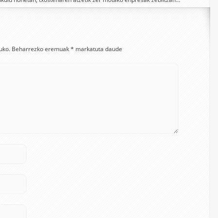
uko.
Beharrezko eremuak
*
markatuta daude