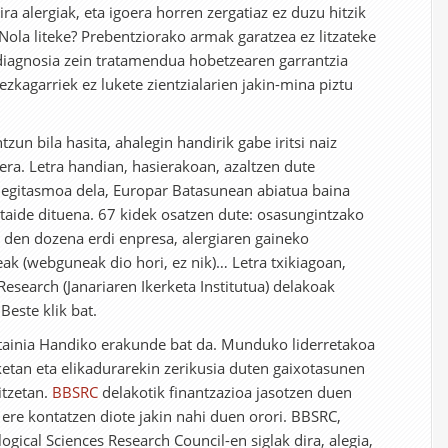
ra alergiak, eta igoera horren zergatiaz ez duzu hitzik
la liteke? Prebentziorako armak garatzea ez litzateke
diagnosia zein tratamendua hobetzearen garrantzia
ezkagarriek ez lukete zientzialarien jakin-mina piztu
tzun bila hasita, ahalegin handirik gabe iritsi naiz
a. Letra handian, hasierakoan, azaltzen dute
o egitasmoa dela, Europar Batasunean abiatua baina
rtaide dituena. 67 kidek osatzen dute: osasungintzako
 den dozena erdi enpresa, alergiaren gaineko
eak (webguneak dio hori, ez nik)… Letra txikiagoan,
 Research (Janariaren Ikerketa Institutua) delakoak
este klik bat.
tainia Handiko erakunde bat da. Munduko liderretakoa
etan eta elikadurarekin zerikusia duten gaixotasunen
itzetan.
BBSRC
delakotik finantzazioa jasotzen duen
a ere kontatzen diote jakin nahi duen orori. BBSRC,
ogical Sciences Research Council-en siglak dira, alegia,