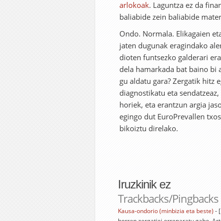
arlokoak
. Laguntza ez da fina
baliabide zein baliabide mate
Ondo. Normala. Elikagaien eta
jaten dugunak eragindako aler
dioten funtsezko galderari era
dela hamarkada bat baino bi a
gu aldatu gara? Zergatik hitz 
diagnostikatu eta sendatzeaz, 
horiek, eta erantzun argia jaso
egingo dut EuroPrevallen txos
bikoiztu direlako.
Iruzkinik ez
Trackbacks/Pingbacks
Kausa-ondorio (minbizia eta beste)
- 
horren zergatiei erreparatu gabe. Ar