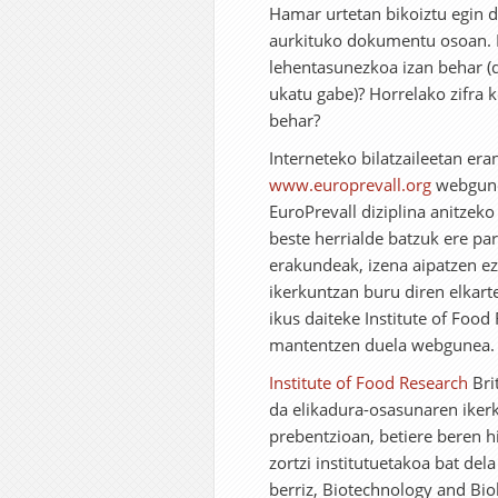
Hamar urtetan bikoiztu egin di
aurkituko dokumentu osoan. No
lehentasunezkoa izan behar (
ukatu gabe)? Horrelako zifra k
behar?
Interneteko bilatzaileetan eran
www.europrevall.org
webguner
EuroPrevall diziplina anitzek
beste herrialde batzuk ere pa
erakundeak, izena aipatzen ez
ikerkuntzan buru diren elkart
ikus daiteke Institute of Food
mantentzen duela webgunea. B
Institute of Food Research
Bri
da elikadura-osasunaren ikerk
prebentzioan, betiere beren h
zortzi institutuetakoa bat del
berriz, Biotechnology and Biol