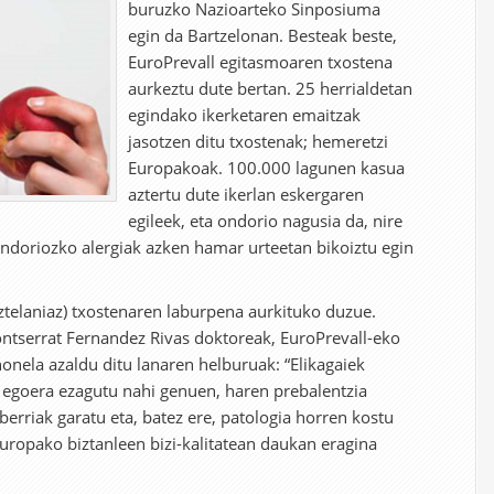
buruzko Nazioarteko Sinposiuma
egin da Bartzelonan. Besteak beste,
EuroPrevall egitasmoaren txostena
aurkeztu dute bertan. 25 herrialdetan
egindako ikerketaren emaitzak
jasotzen ditu txostenak; hemeretzi
Europakoak. 100.000 lagunen kasua
aztertu dute ikerlan eskergaren
egileek, eta ondorio nagusia da, nire
ondoriozko alergiak azken hamar urteetan bikoiztu egin
ztelaniaz) txostenaren laburpena aurkituko duzue.
ntserrat Fernandez Rivas doktoreak, EuroPrevall-eko
honela azaldu ditu lanaren helburuak: “Elikagaiek
 egoera ezagutu nahi genuen, haren prebalentzia
erriak garatu eta, batez ere, patologia horren kostu
uropako biztanleen bizi-kalitatean daukan eragina