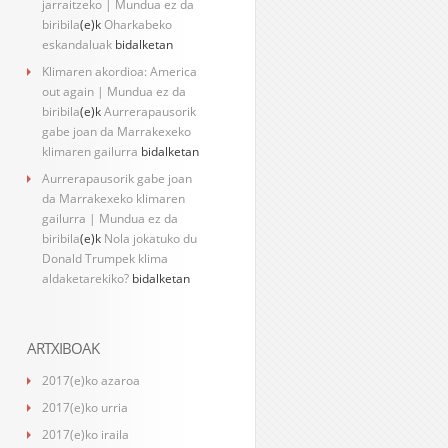
jarraitzeko | Mundua ez da
biribila
(e)k
Oharkabeko
eskandaluak
bidalketan
Klimaren akordioa: America
out again | Mundua ez da
biribila
(e)k
Aurrerapausorik
gabe joan da Marrakexeko
klimaren gailurra
bidalketan
Aurrerapausorik gabe joan
da Marrakexeko klimaren
gailurra | Mundua ez da
biribila
(e)k
Nola jokatuko du
Donald Trumpek klima
aldaketarekiko?
bidalketan
ARTXIBOAK
2017(e)ko azaroa
2017(e)ko urria
2017(e)ko iraila