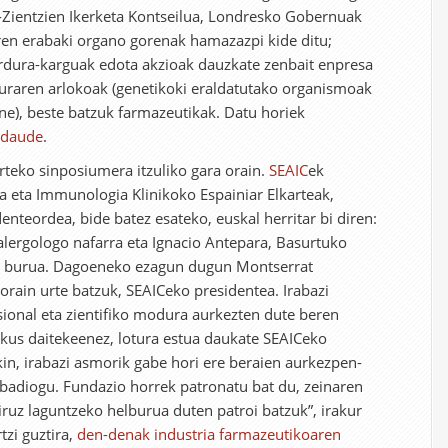
-Zientzien Ikerketa Kontseilua, Londresko Gobernuak
en erabaki organo gorenak hamazazpi kide ditu;
 ardura-karguak edota akzioak dauzkate zenbait enpresa
duraren arlokoak (genetikoki eraldatutako organismoak
e), beste batzuk farmazeutikak. Datu horiek
 daude
.
teko sinposiumera itzuliko gara orain.
SEAIC
ek
ia eta Immunologia Klinikoko Espainiar Elkarteak,
enteordea, bide batez esateko, euskal herritar bi diren:
lergologo nafarra eta Ignacio Antepara, Basurtuko
ko burua. Dagoeneko ezagun dugun Montserrat
orain urte batzuk, SEAICeko presidentea. Irabazi
ional eta zientifiko modura aurkezten dute beren
kus daitekeenez, lotura estua daukate SEAICeko
in, irabazi asmorik gabe hori ere beraien aurkezpen-
 badiogu. Fundazio horrek patronatu bat du, zeinaren
uz laguntzeko helburua duten patroi batzuk”, irakur
zi guztira,
den-denak industria farmazeutikoaren