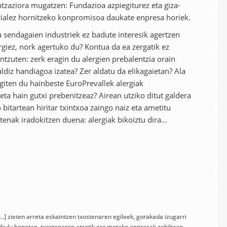
ntzaziora mugatzen: Fundazioa azpiegiturez eta giza-
rialez hornitzeko konpromisoa daukate enpresa horiek.
 sendagaien industriek ez badute interesik agertzen
giez, nork agertuko du? Kontua da ea zergatik ez
ntzuten: zerk eragin du alergien prebalentzia orain
ldiz handiagoa izatea? Zer aldatu da elikagaietan? Ala
egiten du hainbeste EuroPrevallek alergiak
eta hain gutxi prebenitzeaz? Airean utziko ditut galdera
 bitartean hiritar txintxoa zaingo naiz eta ametitu
tenak iradokitzen duena: alergiak bikoiztu dira…
[...] zieten arreta eskaintzen txostenaren egileek, gorakada izugarri
tikulu honetan, txostenaren atzetik zer motako enpresak zebiltzan…