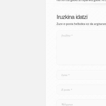
Iruzkina idatzi
Zure e-posta helbidea ez da argitarat