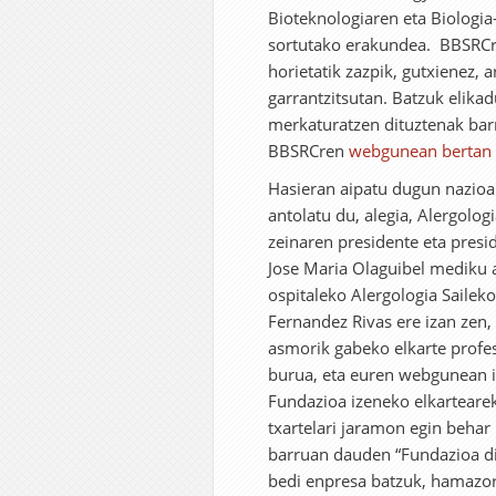
Bioteknologiaren eta Biologia
sortutako erakundea. BBSRCr
horietatik zazpik, gutxienez,
garrantzitsutan. Batzuk elika
merkaturatzen dituztenak barn
BBSRCren
webgunean bertan
Hasieran aipatu dugun nazioar
antolatu du, alegia, Alergolog
zeinaren presidente eta presid
Jose Maria Olaguibel mediku a
ospitaleko Alergologia Saile
Fernandez Rivas ere izan zen, 
asmorik gabeko elkarte profes
burua, eta euren webgunean i
Fundazioa izeneko elkartearek
txartelari jaramon egin behar
barruan dauden “Fundazioa dir
bedi enpresa batzuk, hamazort