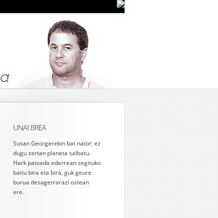
UNAI BREA
Susan Georgerekin bat nator: ez
dugu zertan planeta salbatu.
Hark patxada ederrean segituko
baitu bira eta bira, guk geure
burua desagerrarazi ostean
ere.