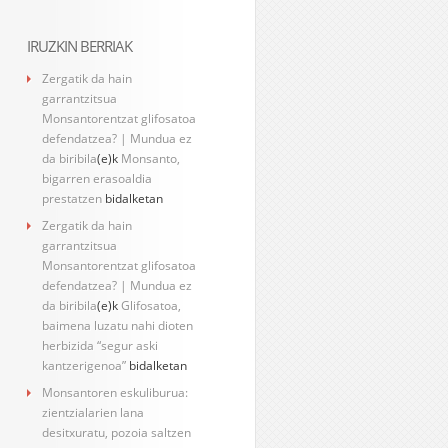
IRUZKIN BERRIAK
Zergatik da hain
garrantzitsua
Monsantorentzat glifosatoa
defendatzea? | Mundua ez
da biribila
(e)k
Monsanto,
bigarren erasoaldia
prestatzen
bidalketan
Zergatik da hain
garrantzitsua
Monsantorentzat glifosatoa
defendatzea? | Mundua ez
da biribila
(e)k
Glifosatoa,
baimena luzatu nahi dioten
herbizida “segur aski
kantzerigenoa”
bidalketan
Monsantoren eskuliburua:
zientzialarien lana
desitxuratu, pozoia saltzen