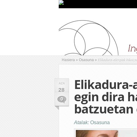
Elikadura-alergiak bikoiztu
Hasiera
»
Osasuna
»
Elikadura-
AZA
28
egin dira 
0
batzuetan 
Atalak:
Osasuna