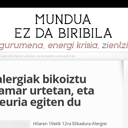
 egin dira hamar urtetan, eta batzuetan euria egiten du
alergiak bikoiztu
hamar urtetan, eta
euria egiten du
Hilaren 10etik 12ra Elikadura-Alergiei