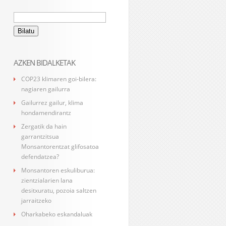
Bilatu:
AZKEN BIDALKETAK
COP23 klimaren goi-bilera:
nagiaren gailurra
Gailurrez gailur, klima
hondamendirantz
Zergatik da hain
garrantzitsua
Monsantorentzat glifosatoa
defendatzea?
Monsantoren eskuliburua:
zientzialarien lana
desitxuratu, pozoia saltzen
jarraitzeko
Oharkabeko eskandaluak