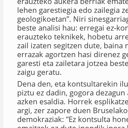
erauzteko aukera berriak ematen
lehen garestiegia edo zailegia z
geologikoetan”. Niri sinesgarria
beste analisi hau: erregai ez-k
erauzteko teknikek, hobetu arre
zail izaten segitzen dute, baina
errazak agortzen hasi direnez 
garesti eta zailetara jotzea best
zaigu geratu.
Dena den, eta kontsultarekin ilu
piztu ez dadin, gogora dezagu
azken esaldia. Horrek esplikatze
argi, zer zapore duen Bruselako
demokraziak: “Ez kontsulta hon