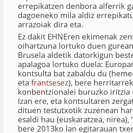
errepikatzen denbora alferrik g
dagoeneko mila aldiz errepikat
arrazoiak dira eta.
Ez dakit EHNEren ekimenak ze
oihartzuna lortuko duen gurean
Brusela aldetik datorkigun bes
apalagoa lortuko duela: Europa
kontsulta bat zabaldu du (hem
eta
frantsesez
), bere herritarrek
konbentzionalei buruzko iritzi
Izan ere, eta kontsultaren zerga
dituen testutxotik zuzenean ha
esaldi hau (euskaratzea, nirea),
bere 2013ko lan egitarauan txe