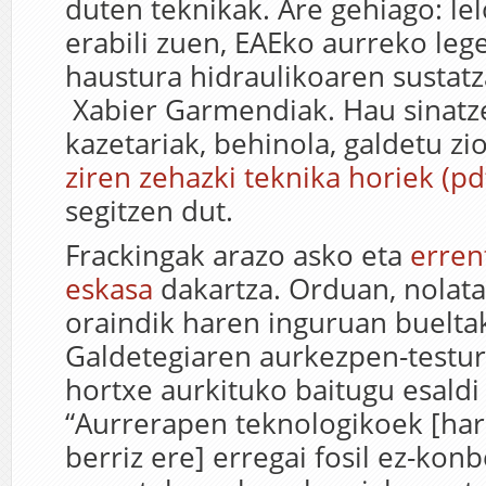
duten teknikak. Are gehiago: lel
erabili zuen, EAEko aurreko lege
haustura hidraulikoaren sustatz
Xabier Garmendiak. Hau sinat
kazetariak, behinola, galdetu z
ziren zehazki teknika horiek (pd
segitzen dut.
Frackingak arazo asko eta
erren
eskasa
dakartza. Orduan, nolata
oraindik haren inguruan buelta
Galdetegiaren aurkezpen-testura
hortxe aurkituko baitugu esaldi 
“Aurrerapen teknologikoek [har
berriz ere] erregai fosil ez-kon