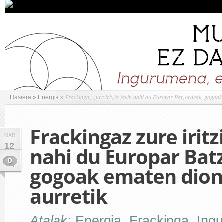
Frackingaz zure iritzia jakin nahi du Europar Batzordeak, gogoak
Hasiera
»
Energia
»
Frackingaz zure iritz
MAR
12
nahi du Europar Bat
0
gogoak ematen dion
aurretik
Atalak:
Energia
,
Frackinga
,
Ing