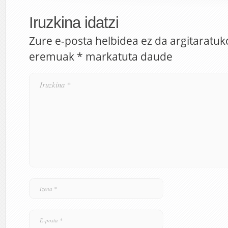
Iruzkina idatzi
Zure e-posta helbidea ez da argitaratuk
eremuak
*
markatuta daude