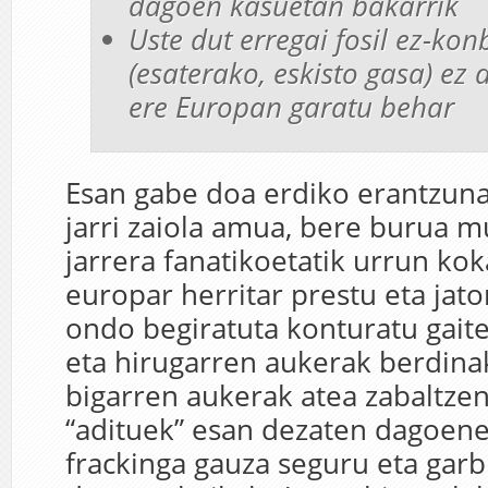
dagoen kasuetan bakarrik
Uste dut erregai fosil ez-ko
(esaterako, eskisto gasa) ez 
ere Europan garatu behar
Esan gabe doa erdiko erantzun
jarri zaiola amua, bere burua 
jarrera fanatikoetatik urrun ko
europar herritar prestu eta jator
ondo begiratuta konturatu gait
eta hirugarren aukerak berdinak
bigarren aukerak atea zabaltze
“adituek” esan dezaten dagoene
frackinga gauza seguru eta garb