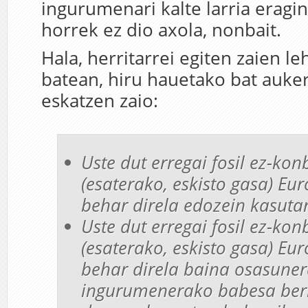
ingurumenari kalte larria eragi
horrek ez dio axola, nonbait.
Hala, herritarrei egiten zaien l
batean, hiru hauetako bat auke
eskatzen zaio:
Uste dut erregai fosil ez-ko
(esaterako, eskisto gasa) Eu
behar direla edozein kasuta
Uste dut erregai fosil ez-ko
(esaterako, eskisto gasa) Eu
behar direla baina osasuner
ingurumenerako babesa be