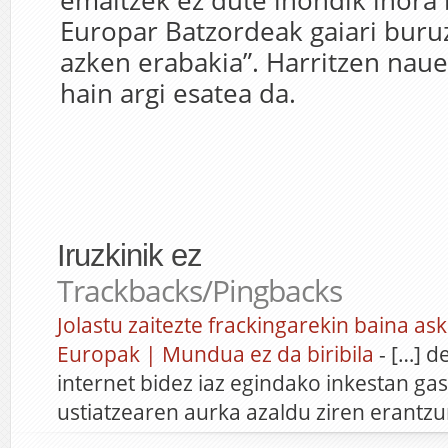
emaitzek ez dute inondik inora 
Europar Batzordeak gaiari buru
azken erabakia”. Harritzen nau
hain argi esatea da.
Iruzkinik ez
Trackbacks/Pingbacks
Jolastu zaitezte frackingarekin baina ask
Europak | Mundua ez da biribila
- […] d
internet bidez iaz egindako inkestan ga
ustiatzearen aurka azaldu ziren erantz