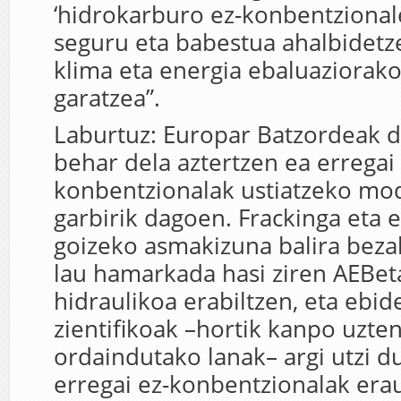
‘hidrokarburo ez-konbentzional
seguru eta babestua ahalbidet
klima eta energia ebaluaziorako
garatzea”.
Laburtuz: Europar Batzordeak di
behar dela aztertzen ea erregai f
konbentzionalak ustiatzeko mo
garbirik dagoen. Frackinga eta 
goizeko asmakizuna balira bezal
lau hamarkada hasi ziren AEBet
hidraulikoa erabiltzen, eta ebid
zientifikoak –hortik kanpo uzten
ordaindutako lanak– argi utzi d
erregai ez-konbentzionalak er