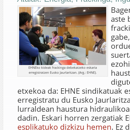
Bage
aste 
frack
gabe,
ordue
suert
ezohi
EHNEko kideak frackinga debekatzeko eskaria
haus
erregistratzen Eusko Jaurlaritzan. (Arg.: EHNE).
digut
etxekoa da: EHNE sindikatuak e
erregistratu du Eusko Jaurlaritz
lurraldean haustura hidrauliko
dadin. Eskari horren zergatiak
esplikatuko dizkizu hemen
. Ez 