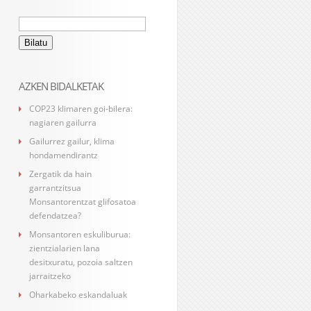
Bilatu:
AZKEN BIDALKETAK
COP23 klimaren goi-bilera:
nagiaren gailurra
Gailurrez gailur, klima
hondamendirantz
Zergatik da hain
garrantzitsua
Monsantorentzat glifosatoa
defendatzea?
Monsantoren eskuliburua:
zientzialarien lana
desitxuratu, pozoia saltzen
jarraitzeko
Oharkabeko eskandaluak