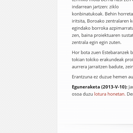
indarrean jartzen: ziklo
konbinatukoak. Behin horreta
iritsita, Boroako zentralaren 
egindako borroka azpimarratu
zen, baina proiektuaren sustat
zentrala egin egin zuten.
Hor bota zuen Estebaranzek be
tokian tokiko erakundeak proie
aurrera jarraitzen badute, ze
Erantzuna ez duzue hemen au
Eguneraketa (2013-V-10):
J
osoa duzu
lotura honetan.
Den