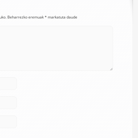
uko.
Beharrezko eremuak
*
markatuta daude