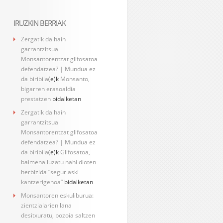
IRUZKIN BERRIAK
Zergatik da hain
garrantzitsua
Monsantorentzat glifosatoa
defendatzea? | Mundua ez
da biribila
(e)k
Monsanto,
bigarren erasoaldia
prestatzen
bidalketan
Zergatik da hain
garrantzitsua
Monsantorentzat glifosatoa
defendatzea? | Mundua ez
da biribila
(e)k
Glifosatoa,
baimena luzatu nahi dioten
herbizida “segur aski
kantzerigenoa”
bidalketan
Monsantoren eskuliburua:
zientzialarien lana
desitxuratu, pozoia saltzen