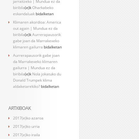
jarraitzeko | Mundua ez da
biribila
(e)k
Oharkabeko
eskandaluak
bidalketan
Klimaren akordioa: America
out again | Mundua ez da
biribila
(e)k
Aurrerapausorik
gabe joan da Marrakexeko
klimaren gailurra
bidalketan
Aurrerapausorik gabe joan
da Marrakexeko klimaren
gailurra | Mundua ez da
biribila
(e)k
Nola jokatuko du
Donald Trumpek klima
aldaketarekiko?
bidalketan
ARTXIBOAK
2017(e)ko azaroa
2017(e)ko urria
2017(e)ko iraila