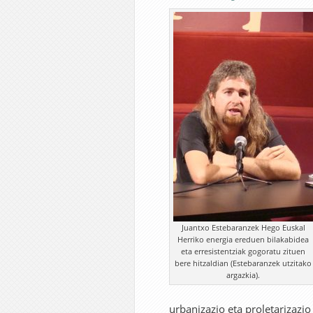
Juantxo Estebaranzek Hego Euskal
Herriko energia ereduen bilakabidea
eta erresistentziak gogoratu zituen
bere hitzaldian (Estebaranzek utzitako
argazkia).
urbanizazio eta proletarizazi