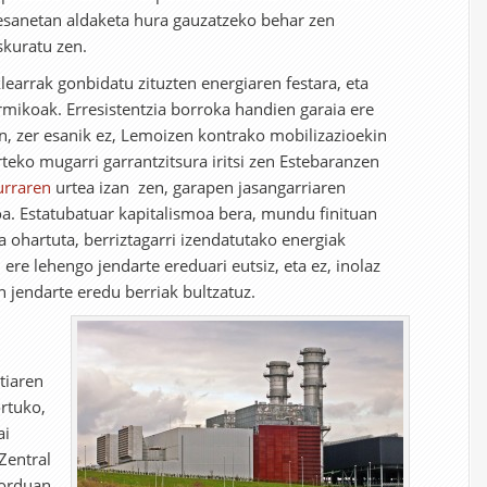
 esanetan aldaketa hura gauzatzeko behar zen
skuratu zen.
arrak gonbidatu zituzten energiaren festara, eta
ermikoak. Erresistentzia borroka handien garaia ere
an, zer esanik ez, Lemoizen kontrako mobilizazioekin
teko mugarri garrantzitsura iritsi zen Estebaranzen
urraren
urtea izan zen, garapen jasangarriaren
ioa. Estatubatuar kapitalismoa bera, mundu finituan
a ohartuta, berriztagarri izendatutako energiak
 ere lehengo jendarte ereduari eutsiz, eta ez, inolaz
n jendarte eredu berriak bultzatuz.
ztiaren
rtuko,
ai
 Zentral
 orduan