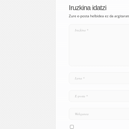
Iruzkina idatzi
Zure e-posta helbidea ez da argitarat