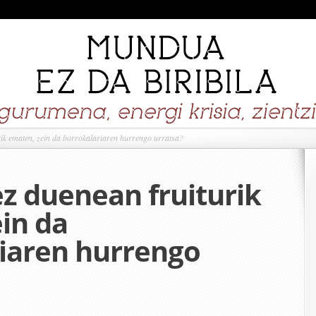
ik ematen, zein da borrokalariaren hurrengo urratsa?
z duenean fruiturik
in da
iaren hurrengo