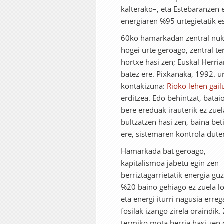
kalterako–, eta Estebaranzen
energiaren %95 urtegietatik e
60ko hamarkadan zentral nukle
hogei urte geroago, zentral t
hortxe hasi zen; Euskal Herri
batez ere. Pixkanaka, 1992. ur
kontakizuna:
Rioko lehen gail
erditzea. Edo behintzat, bata
bere ereduak irauterik ez zuel
bultzatzen hasi zen, baina beti
ere, sistemaren kontrola dute
Hamarkada bat geroago,
kapitalismoa jabetu egin zen
berriztagarrietatik energia gu
%20 baino gehiago ez zuela lo
eta energi iturri nagusia erreg
fosilak izango zirela oraindik.
termiko mota berria hasi zen