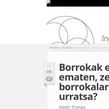
Borrokak ez duenean fruitur
Hasiera
»
Energia
»
Borrokak e
MAI
09
ematen, ze
0
borrokalar
urratsa?
Atalak:
Energia