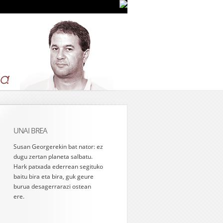
UNAI BREA
Susan Georgerekin bat nator: ez
dugu zertan planeta salbatu.
Hark patxada ederrean segituko
baitu bira eta bira, guk geure
burua desagerrarazi ostean
ere.