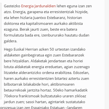
Gasteizko
Energia Jardunaldien
lehen eguna izan zen
atzo. Energia, garapena eta erresistentziak hizpide,
eta lehen hizlaria Juantxo Estebaranz, historian
doktorea eta kapitalismoaren aurkako aktibista
ezaguna. Berak jaurti zuen, beste era batera
formulatuta bada ere, izenbururako hautatu dudan
galdera.
Hego Euskal Herrian azken 50 urteotan izandako
aldaketen gainbegiratua egin zuen Estebaranzek
bere hitzaldian. Aldaketak jendartean eta horiei
lotuta aldaketak energia ereduetan, agian zuzenago
litzateke alderantzizko ordena erabiltzea. Edozelan,
haren aurkako erresistentzien bitartez aztertu zuen
bilbotarrak bilakabide hori, aktibismoaren
betaurrekoak jantzita hortaz. 50eko hamarkadatik
70ekora frankismoak bultzatutako uraren zikloaz
jardun zuen; sasoi hartan, agintariek sustatutako
o prozesua izan zen Espainiako Estatuan –landaren