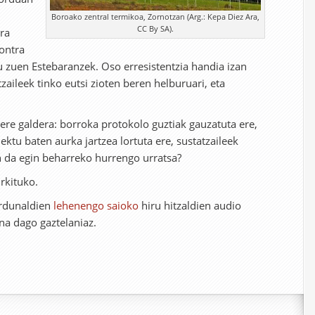
Boroako zentral termikoa, Zornotzan (Arg.: Kepa Diez Ara,
CC By SA).
ra
kontra
 zuen Estebaranzek. Oso erresistentzia handia izan
zaileek tinko eutsi zioten beren helburuari, eta
re galdera: borroka protokolo guztiak gauzatuta ere,
ktu baten aurka jartzea lortuta ere, sustatzaileek
in da egin beharreko hurrengo urratsa?
rkituko.
ardunaldien
lehenengo saioko
hiru hitzaldien audio
a dago gaztelaniaz.