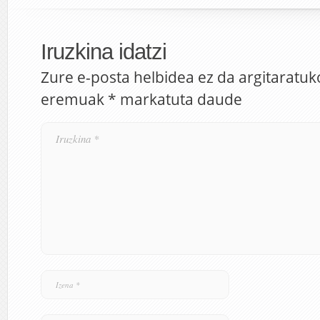
Iruzkina idatzi
Zure e-posta helbidea ez da argitaratuk
eremuak
*
markatuta daude