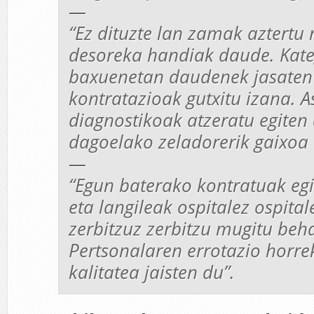
—
“Ez dituzte lan zamak aztertu 
desoreka handiak daude. Kate
baxuenetan daudenek jasaten
kontratazioak gutxitu izana. 
diagnostikoak atzeratu egiten 
dagoelako zeladorerik gaixoa
—
“Egun baterako kontratuak egi
eta langileak ospitalez ospital
zerbitzuz zerbitzu mugitu beha
Pertsonalaren errotazio horre
kalitatea jaisten du”.