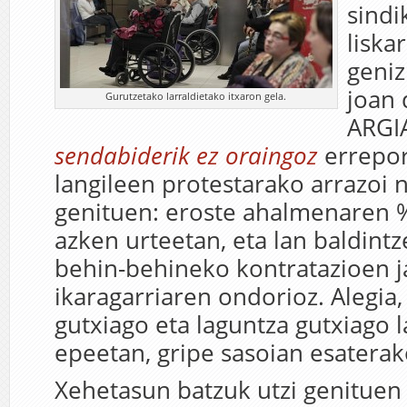
sindi
liska
geniz
joan 
Gurutzetako larraldietako itxaron gela.
ARGI
sendabiderik ez oraingoz
errepor
langileen protestarako arrazoi 
genituen: eroste ahalmenaren 
azken urteetan, eta lan baldint
behin-behineko kontratazioen ja
ikaragarriaren ondorioz. Alegia
gutxiago eta laguntza gutxiago 
epeetan, gripe sasoian esaterak
Xehetasun batzuk utzi genituen 