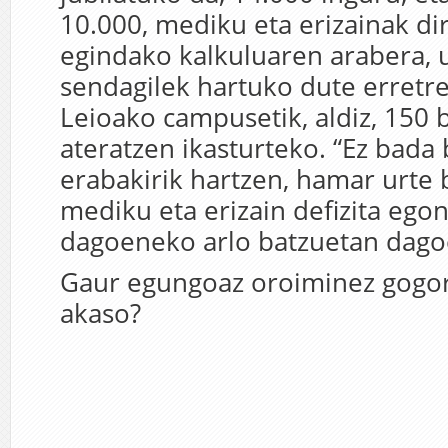
10.000, mediku eta erizainak dir
egindako kalkuluaren arabera, 
sendagilek hartuko dute erretre
Leioako campusetik, aldiz, 150 
ateratzen ikasturteko. “Ez bada
erabakirik hartzen, hamar urte 
mediku eta erizain defizita ego
dagoeneko arlo batzuetan dago
Gaur egungoaz oroiminez gogor
akaso?