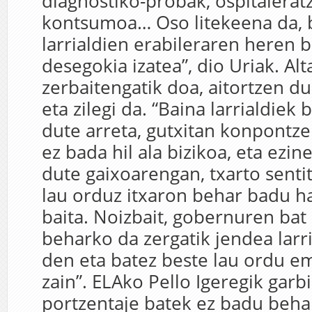
diagnostiko-probak, ospitalerat
kontsumoa… Oso litekeena da, 
larrialdien erabileraren heren b
desegokia izatea”, dio Uriak. Al
zerbaitengatik doa, aitortzen d
eta zilegi da. “Baina larrialdiek 
dute arreta, gutxitan konpontz
ez bada hil ala bizikoa, eta ezi
dute gaixoarengan, txarto senti
lau orduz itxaron behar badu h
baita. Noizbait, gobernuren bat
beharko da zergatik jendea larri
den eta batez beste lau ordu e
zain”. ELAko Pello Igeregik garb
portzentaje batek ez badu beha