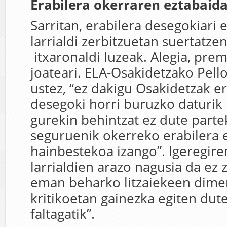
Erabilera okerraren eztabaid
Sarritan, erabilera desegokiari 
larrialdi zerbitzuetan suertatze
itxaronaldi luzeak. Alegia, prem
joateari. ELA-Osakidetzako Pell
ustez, “ez dakigu Osakidetzak er
desegoki horri buruzko daturik
gurekin behintzat ez dute parte
seguruenik okerreko erabilera 
hainbestekoa izango”. Igeregire
larrialdien arazo nagusia da ez
eman beharko litzaiekeen dimen
kritikoetan gainezka egiten dutel
faltagatik”.