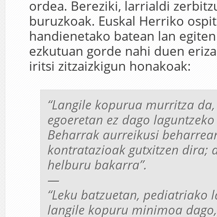
ordea. Bereziki, larrialdi zerbit
buruzkoak. Euskal Herriko ospit
handienetako batean lan egiten
ezkutuan gorde nahi duen eriza
iritsi zitzaizkigun honakoak:
“Langile kopurua murritza da,
egoeretan ez dago laguntzeko 
Beharrak aurreikusi beharrea
kontratazioak gutxitzen dira; 
helburu bakarra”.
—
“Leku batzuetan, pediatriako l
langile kopuru minimoa dago, 