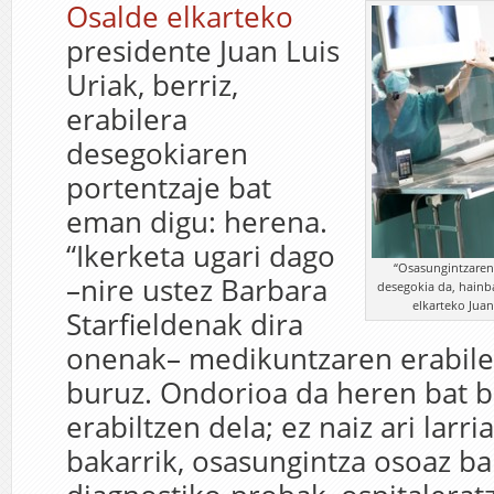
Osalde elkarteko
presidente Juan Luis
Uriak, berriz,
erabilera
desegokiaren
portentzaje bat
eman digu: herena.
“Ikerketa ugari dago
“Osasungintzaren 
–nire ustez Barbara
desegokia da, hainba
elkarteko Juan 
Starfieldenak dira
onenak– medikuntzaren erabile
buruz. Ondorioa da heren bat b
erabiltzen dela; ez naiz ari larri
bakarrik, osasungintza osoaz bai