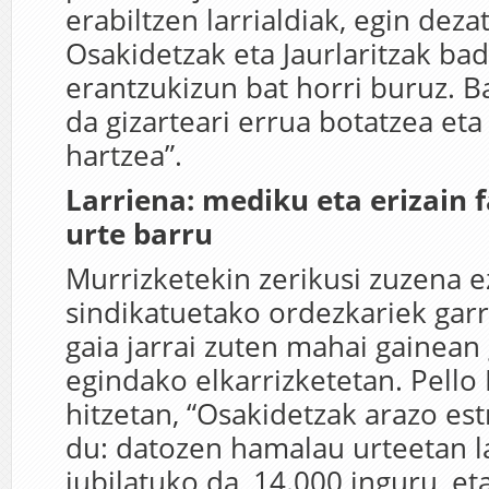
erabiltzen larrialdiak, egin deza
Osakidetzak eta Jaurlaritzak ba
erantzukizun bat horri buruz. B
da gizarteari errua botatzea eta
hartzea”.
Larriena: mediku eta erizain 
urte barru
Murrizketekin zerikusi zuzena e
sindikatuetako ordezkariek gar
gaia jarrai zuten mahai gainean
egindako elkarrizketetan. Pello 
hitzetan, “Osakidetzak arazo es
du: datozen hamalau urteetan l
jubilatuko da, 14.000 inguru, eta