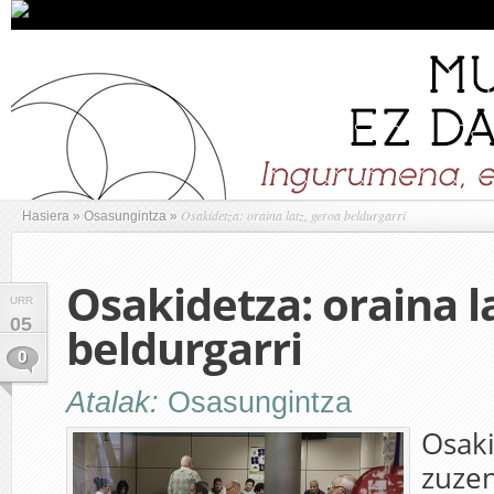
Osakidetza: oraina latz, geroa beldurgarri
Hasiera
»
Osasungintza
»
Osakidetza: oraina l
URR
05
beldurgarri
0
Atalak:
Osasungintza
Osak
zuzen