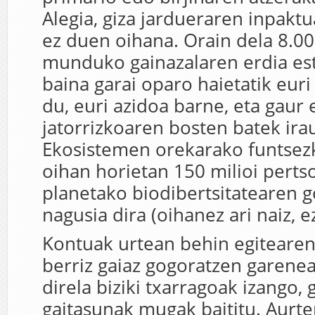
Alegia, giza jardueraren inpaktu
ez duen oihana. Orain dela 8.00
munduko gainazalaren erdia est
baina garai oparo haietatik eur
du, euri azidoa barne, eta gaur
jatorrizkoaren bosten batek ira
Ekosistemen orekarako funtsez
oihan horietan 150 milioi pertso
planetako biodibertsitatearen 
nagusia dira (oihanez ari naiz, e
Kontuak urtean behin egitearen
berriz gaiaz gogoratzen garene
direla biziki txarragoak izango, 
gaitasunak mugak baititu. Aurte