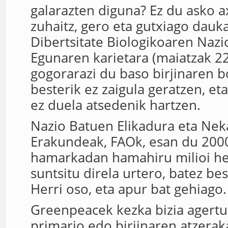
galarazten diguna? Ez du asko a
zuhaitz, gero eta gutxiago dauk
Dibertsitate Biologikoaren Nazi
Egunaren karietara (maiatzak 2
gogorarazi du baso birjinaren b
besterik ez zaigula geratzen, et
ez duela atsedenik hartzen.
Nazio Batuen Elikadura eta Nek
Erakundeak, FAOk, esan du 200
hamarkadan hamahiru milioi he
suntsitu direla urtero, batez bes
Herri oso, eta apur bat gehiago.
Greenpeacek kezka bizia agertu
primario edo birjinaren atzerak