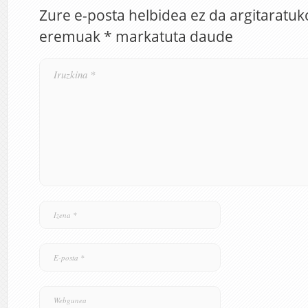
Zure e-posta helbidea ez da argitaratuk
eremuak
*
markatuta daude