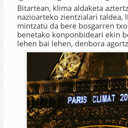
Bitartean, klima aldaketa azter
nazioarteko zientzialari taldea, 
mintzatu da bere bosgarren txo
benetako konponbideari ekin b
lehen bai lehen, denbora agortze