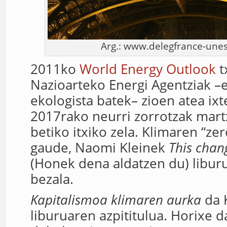
Arg.: www.delegfrance-unes
2011ko
World Energy Outlook
t
Nazioarteko Energi Agentziak –e
ekologista batek– zioen atea ixte
2017rako neurri zorrotzak mart
betiko itxiko zela. Klimaren “z
gaude, Naomi Kleinek
This chan
(Honek dena aldatzen du) libur
bezala.
Kapitalismoa klimaren aurka
da 
liburuaren azpititulua. Horixe d