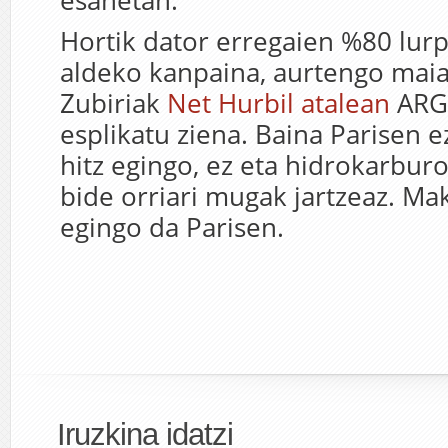
esanetan.
Hortik dator erregaien %80 lur
aldeko kanpaina, aurtengo maia
Zubiriak
Net Hurbil atalean
ARGI
esplikatu ziena. Baina Parisen e
hitz egingo, ez eta hidrokarbur
bide orriari mugak jartzeaz. Maki
egingo da Parisen.
Iruzkina idatzi