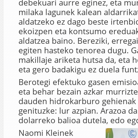
debekuari aurre eginez, eta mu
milaka lagunek kalean aldarrika
aldatzeko ez dago beste irtenbi
ekoizpen eta kontsumo ereduak
aldatzea baino. Bereziki, erregai
egiten hasteko tenorea dugu. 
makillaje ariketa hutsa da, eta 
eta gero badakigu ez duela funt
Berotegi efektuko gasen emisio
eta behar bezain azkar murrizte
dauden hidrokarburo gehienak
genituzke: lur azpian. Arazoa da
dolarreko balioa dutela, edo eg
Naomi Kleinek