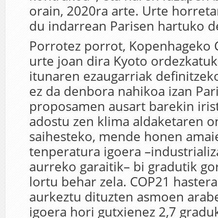
orain, 2020ra arte. Urte horret
du indarrean Parisen hartuko d
Porrotez porrot, Kopenhageko 
urte joan dira Kyoto ordezkatu
itunaren ezaugarriak definitzek
ez da denbora nahikoa izan Pari
proposamen ausart barekin iris
adostu zen klima aldaketaren o
saihesteko, mende honen amai
tenperatura igoera –industriali
aurreko garaitik– bi gradutik go
lortu behar zela. COP21 haster
aurkeztu dituzten asmoen arabe
igoera hori gutxienez 2,7 gradu