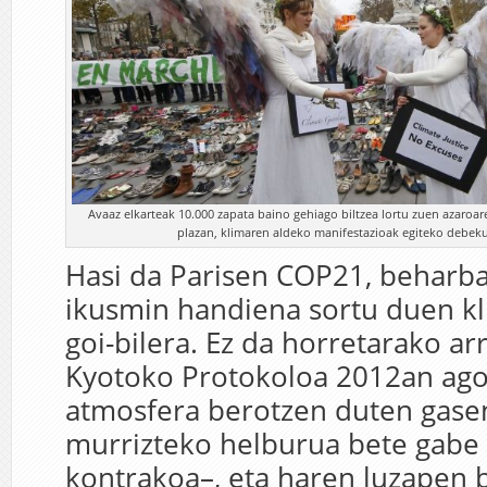
Avaaz elkarteak 10.000 zapata baino gehiago biltzea lortu zuen azaroa
plazan, klimaren aldeko manifestazioak egiteko debeku
Hasi da Parisen COP21, beharba
ikusmin handiena sortu duen k
goi-bilera. Ez da horretarako arr
Kyotoko Protokoloa 2012an ago
atmosfera berotzen duten gase
murrizteko helburua bete gabe 
kontrakoa–, eta haren luzapen 