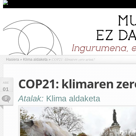
COP21: klimaren zero urtea?
Hasiera
»
Klima aldaketa
»
COP21: klimaren zer
ABE
01
Atalak:
Klima aldaketa
0