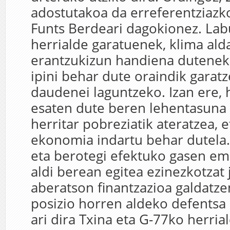
adostutakoa da erreferentziaz
Funts Berdeari dagokionez. Lab
herrialde garatuenek, klima ald
erantzukizun handiena dutenek 
ipini behar dute oraindik garat
daudenei laguntzeko. Izan ere, 
esaten dute beren lehentasuna 
herritar pobreziatik ateratzea, 
ekonomia indartu behar dutela.
eta berotegi efektuko gasen em
aldi berean egitea ezinezkotzat 
aberatson finantzazioa galdatze
posizio horren aldeko defentsa 
ari dira Txina eta G-77ko herria