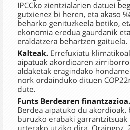
IPCCko zientzialarien datuei beg
gutxienez bi heren, eta akaso %
beharko genituzkeela betiko, e
ekonomia eredua gaurdanik eta
eraldatzera behartzen gaituela.
Kalteak.
Errefuxiatu klimatikoa
aipatuak akordioaren zirriborro
aldaketak eragindako hondame
nork ordainduko dituen COP22n
dute.
Funts Berdearen finantzazioa
Berdea aipatuko du akordioak, 
buruzko erabaki garrantzitsuak
urterako utziko dira. Oraingoz