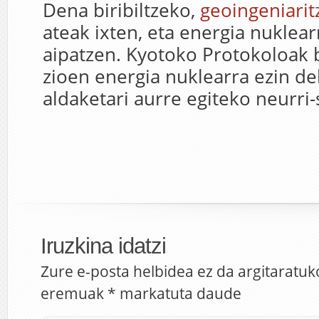
Dena biribiltzeko,
geoingeniarit
ateak ixten, eta energia nuklear
aipatzen. Kyotoko Protokoloak 
zioen energia nuklearra ezin de
aldaketari aurre egiteko neurri-
Iruzkina idatzi
Zure e-posta helbidea ez da argitaratuk
eremuak
*
markatuta daude