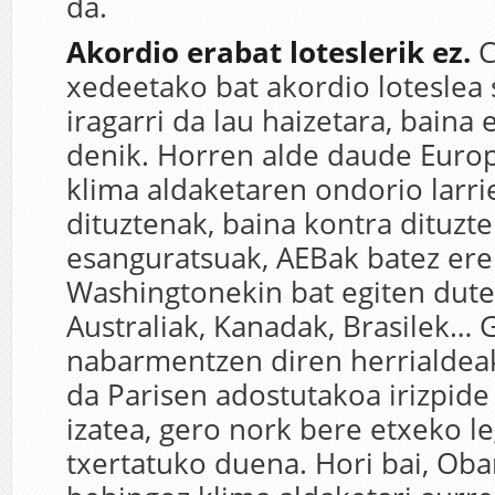
da.
Akordio erabat loteslerik ez.
C
xedeetako bat akordio loteslea 
iragarri da lau haizetara, baina 
denik. Horren alde daude Europ
klima aldaketaren ondorio larr
dituztenak, baina kontra dituzt
esanguratsuak, AEBak batez ere
Washingtonekin bat egiten dute
Australiak, Kanadak, Brasilek… 
nabarmentzen diren herrialdeak
da Parisen adostutakoa irizpide
izatea, gero nork bere etxeko l
txertatuko duena. Hori bai, Oba