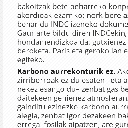
bakoitzak bete beharreko konp
akordioak ezarriko; nork bere 
behar du INDC izeneko dokume
Gaur arte bildu diren INDCekin,
hondamendizkoa da: gutxienez 
beroketa. Paris eta geroko lan 
egiteko.
Karbono aurrekonturik ez.
Ak
zirriborroak ez du esaten –eta 
nekez esango du– zenbat gas be
daitekeen gehienez atmosferan;
gainditu ezinezko karbono aurr
alegia, zenbat igor dezakeen bak
erregai fosilak aipatzen, are gu