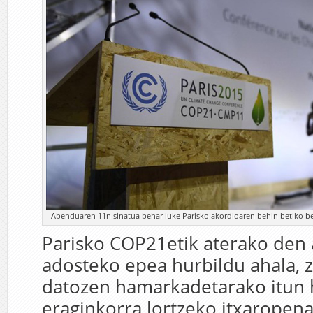
Abenduaren 11n sinatua behar luke Parisko akordioaren behin betiko ber
Parisko COP21etik aterako den
adosteko epea hurbildu ahala, 
datozen hamarkadetarako itun 
eraginkorra lortzeko itxaropena.