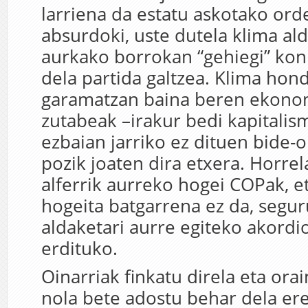
larriena da estatu askotako ord
absurdoki, uste dutela klima al
aurkako borrokan “gehiegi” ko
dela partida galtzea. Klima ho
garamatzan baina beren ekono
zutabeak –irakur bedi kapitali
ezbaian jarriko ez dituen bide-o
pozik joaten dira etxera. Horrel
alferrik aurreko hogei COPak, e
hogeita batgarrena ez da, segur
aldaketari aurre egiteko akordio
erdituko.
Oinarriak finkatu direla eta ora
nola bete adostu behar dela ere 