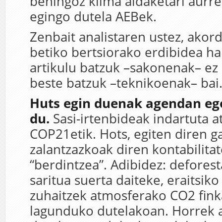
behingoz klima aldaketari aurre
egingo dutela AEBek.
Zenbait analistaren ustez, akor
betiko bertsiorako erdibidea ha
artikulu batzuk –sakonenak– ez 
beste batzuk –teknikoenak– bai
Huts egin duenak agendan ego
du.
Sasi-irtenbideak indartuta a
COP21etik. Hots, egiten diren g
zalantzazkoak diren kontabilitat
“berdintzea”. Adibidez: deforest
saritua suerta daiteke, eraitsiko
zuhaitzek atmosferako CO2 fink
lagunduko dutelakoan. Horrek