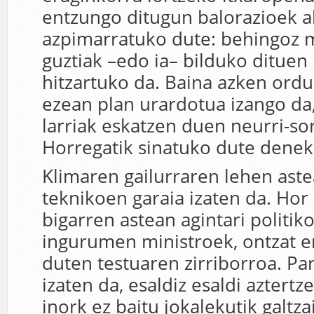
entzungo ditugun balorazioek al
azpimarratuko dute: behingoz 
guztiak –edo ia– bilduko dituen
hitzartuko da. Baina azken ordu
ezean plan urardotua izango da
larriak eskatzen duen neurri-sor
Horregatik sinatuko dute denek
Klimaren gailurraren lehen aste
teknikoen garaia izaten da. Hor
bigarren astean agintari politi
ingurumen ministroek, ontzat 
duten testuaren zirriborroa. Pa
izaten da, esaldiz esaldi aztertz
inork ez baitu jokalekutik galtzai