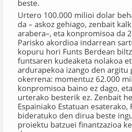
beste.
Urtero 100.000 milioi dolar beh
da – askoz gehiago, zenbait kal
arabera–, eta konpromisoa da 20
Parisko akordioa indarrean sart
kopuru hori Funts Berdean biltz
funtsaren kudeaketa nolakoa e
ardurapekoa izango den argitu 
okerrena: momentuz 62.000 mi
konpromisoa baino ez dago, eta
urterako besterik ez. Zenbait he
Espainiako Estatuan esaterako,
bideratuko den dirua beste in
proiektu batzuei finantzazioa ke