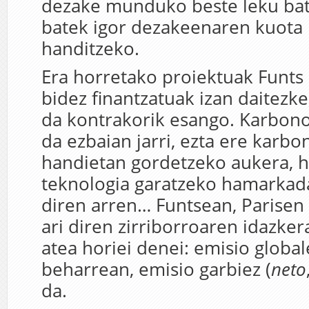
dezake munduko beste leku bat
batek igor dezakeenaren kuot
handitzeko.
Era horretako proiektuak Funts
bidez finantzatuak izan daitezke
da kontrakorik esango. Karbono
da ezbaian jarri, ezta ere karbo
handietan gordetzeko aukera, 
teknologia garatzeko hamarkad
diren arren… Funtsean, Parisen
ari diren zirriborroaren idazker
atea horiei denei: emisio global
beharrean, emisio garbiez (
neto
da.