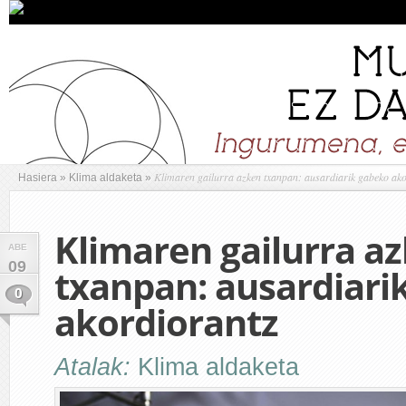
Klimaren gailurra azken txanpan: ausardiarik gabeko ak
Hasiera
»
Klima aldaketa
»
Klimaren gailurra a
ABE
09
txanpan: ausardiari
0
akordiorantz
Atalak:
Klima aldaketa