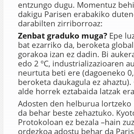
entzungo dugu. Momentuz behi
dakigu Parisen erabakiko duten
darabilten zirriborroaz:
Zenbat graduko muga?
Epe lu
bat ezarriko da, beroketa global
gorakoa izan ez dadin. Bi auker
edo 2 ºC, industrializazioaren a
neurtuta beti ere (dagoeneko 0
beroketa daukagula ez ahaztu).
alde horrek eztabaida latzak era
Adosten den helburua lortzeko
da behar beste zehaztuko. Kyo
Protokoloan ez bezala –hain zu
ordezkoa adostu behar da Paris