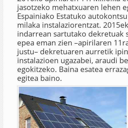
jasotzeko mehatxuaren lehen e
Espainiako Estatuko autokonts
milaka instalaziorentzat. 2015e
indarrean sartutako dekretuak s
epea eman zien –apirilaren 11ra
justu– dekretuaren aurretik ipi
instalazioen ugazabei, araudi be
egokitzeko. Baina esatea erraza
egitea baino.