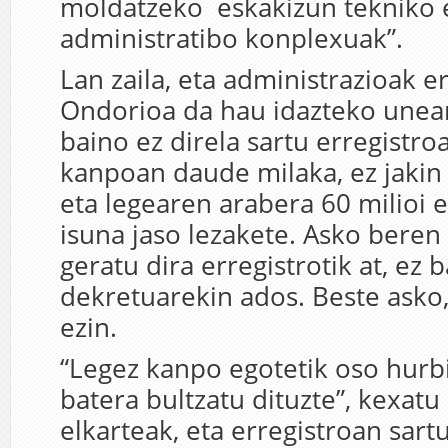
moldatzeko eskakizun tekniko 
administratibo konplexuak”.
Lan zaila, eta administrazioak e
Ondorioa da hau idazteko unean
baino ez direla sartu erregistro
kanpoan daude milaka, ez jakin 
eta legearen arabera 60 milioi 
isuna jaso lezakete. Asko bere
geratu dira erregistrotik at, ez 
dekretuarekin ados. Beste asko,
ezin.
“Legez kanpo egotetik oso hurbi
batera bultzatu dituzte”, kexatu
elkarteak, eta erregistroan sart