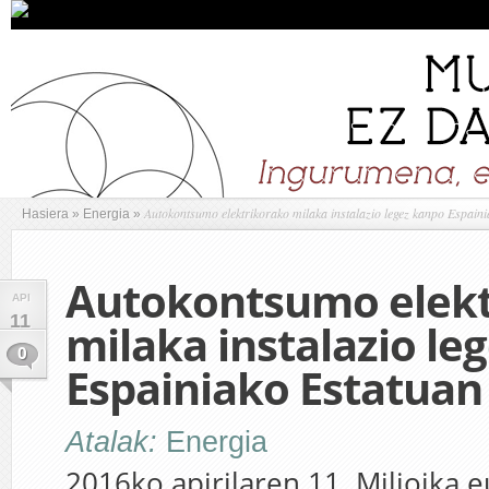
Autokontsumo elektrikorako milaka instalazio legez kanpo Espain
Hasiera
»
Energia
»
Autokontsumo elekt
API
11
milaka instalazio le
0
Espainiako Estatuan
Atalak:
Energia
2016ko apirilaren 11. Milioika 