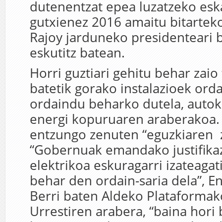
dutenentzat epea luzatzeko esk
gutxienez 2016 amaitu bitartek
Rajoy jarduneko presidenteari b
eskutitz batean.
Horri guztiari gehitu behar zaio
batetik gorako instalazioek orda
ordaindu beharko dutela, auto
energi kopuruaren araberakoa.
entzungo zenuten “eguzkiaren ze
“Gobernuak emandako justifikaz
elektrikoa eskuragarri izateaga
behar den ordain-saria dela”, E
Berri baten Aldeko Plataformak
Urrestiren arabera, “baina hori