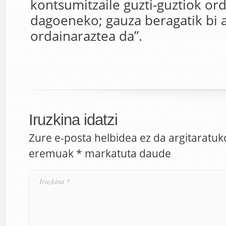
kontsumitzaile guzti-guztiok or
dagoeneko; gauza beragatik bi a
ordainaraztea da”.
Iruzkina idatzi
Zure e-posta helbidea ez da argitaratuk
eremuak
*
markatuta daude